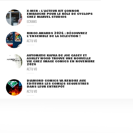
X-MEN : L'ACTEUR KIT CONNOR
EMBAUCHÉ POUR LE RÔLE DE CYCLOPS
CHEZ MARVEL STUDIOS
ECRANS
RINGO AWARDS 2026 : DÉCOUVREZ
L'ENSEMBLE DE LA SÉLECTION !
ACTU VO
AUTOMATIC KAFKA DE JOE CASEY ET
ASHLEY WOOD TROUVE UNE NOUVELLE
VIE CHEZ IMAGE COMICS EN NOVEMBRE
2026
ACTU VO
DIAMOND COMICS VA RENDRE AUX
ÉDITEURS LES COMICS SÉQUESTRÉS
DANS LEUR ENTREPÔT
ACTU VO