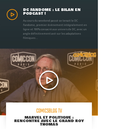
DC FANDOME : LE BILAN EN
PODCAST !
Au cours du weekend passé se tenait le DC
Fandome, premier évènement intégralement en
ligne et 100% consacré aux univers de DC, avec un
angle définitivement axé sur les adaptations
filmiques ...
COMICSBLOG TV
MARVEL ET POLITIQUE :
RENCONTRE AVEC LE GRAND ROY
THOMAS