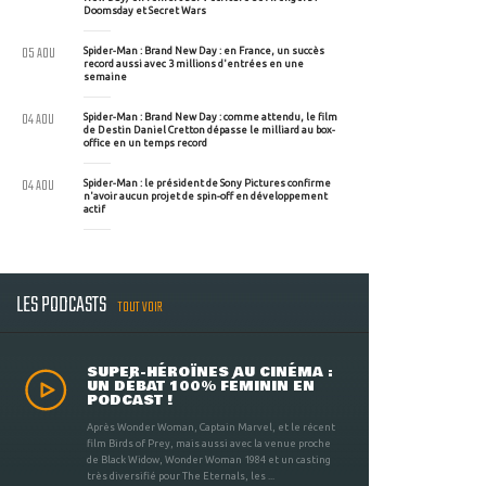
Doomsday et Secret Wars
05 AOU
Spider-Man : Brand New Day : en France, un succès
record aussi avec 3 millions d'entrées en une
semaine
04 AOU
Spider-Man : Brand New Day : comme attendu, le film
de Destin Daniel Cretton dépasse le milliard au box-
office en un temps record
04 AOU
Spider-Man : le président de Sony Pictures confirme
n'avoir aucun projet de spin-off en développement
actif
LES PODCASTS
TOUT VOIR
SUPER-HÉROÏNES AU CINÉMA :
UN DÉBAT 100% FÉMININ EN
PODCAST !
Après Wonder Woman, Captain Marvel, et le récent
film Birds of Prey, mais aussi avec la venue proche
de Black Widow, Wonder Woman 1984 et un casting
très diversifié pour The Eternals, les ...