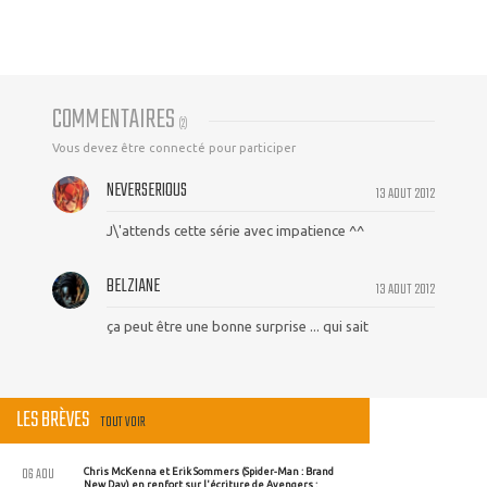
COMMENTAIRES
(
2
)
Vous devez être connecté pour participer
NEVERSERIOUS
13 AOUT 2012
J\'attends cette série avec impatience ^^
BELZIANE
13 AOUT 2012
ça peut être une bonne surprise ... qui sait
LES BRÈVES
TOUT VOIR
06 AOU
Chris McKenna et Erik Sommers (Spider-Man : Brand
New Day) en renfort sur l'écriture de Avengers :