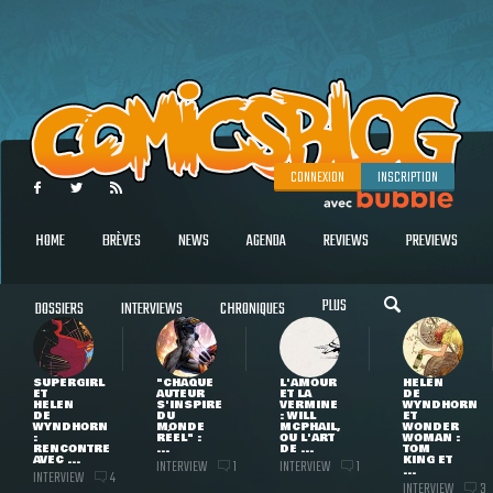
CONNEXION
INSCRIPTION
HOME
BRÈVES
NEWS
AGENDA
REVIEWS
PREVIEWS
PLUS
DOSSIERS
INTERVIEWS
CHRONIQUES
SUPERGIRL
"CHAQUE
L'AMOUR
HELEN
ET
AUTEUR
ET LA
DE
HELEN
S'INSPIRE
VERMINE
WYNDHORN
DE
DU
: WILL
ET
WYNDHORN
MONDE
MCPHAIL,
WONDER
:
RÉEL" :
OU L'ART
WOMAN :
RENCONTRE
...
DE ...
TOM
AVEC ...
KING ET
INTERVIEW
INTERVIEW
1
1
...
INTERVIEW
4
INTERVIEW
3