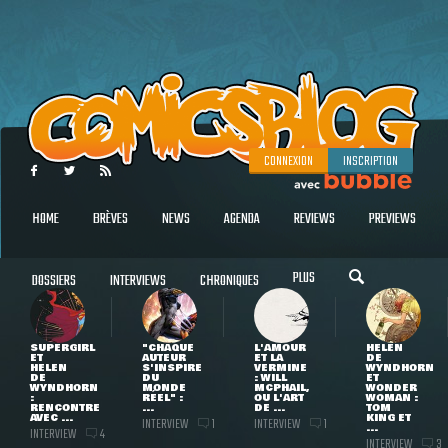
CONNEXION
INSCRIPTION
HOME
BRÈVES
NEWS
AGENDA
REVIEWS
PREVIEWS
PLUS
DOSSIERS
INTERVIEWS
CHRONIQUES
SUPERGIRL
"CHAQUE
L'AMOUR
HELEN
ET
AUTEUR
ET LA
DE
HELEN
S'INSPIRE
VERMINE
WYNDHORN
DE
DU
: WILL
ET
WYNDHORN
MONDE
MCPHAIL,
WONDER
:
RÉEL" :
OU L'ART
WOMAN :
RENCONTRE
...
DE ...
TOM
AVEC ...
KING ET
INTERVIEW
INTERVIEW
1
1
...
INTERVIEW
4
INTERVIEW
3