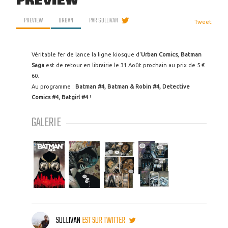
PREVIEW
PREVIEW
URBAN
PAR
SULLIVAN
Tweet
Véritable fer de lance la ligne kiosque d'
Urban Comics
,
Batman
Saga
est de retour en librairie le 31 Août prochain au prix de 5 €
60.
Au programme :
Batman #4, Batman & Robin #4, Detective
Comics #4, Batgirl #4
!
GALERIE
SULLIVAN
EST SUR TWITTER