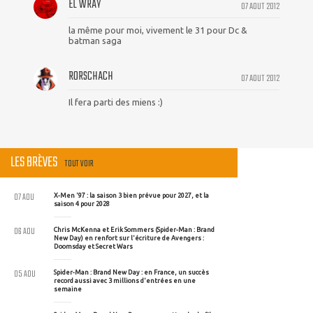
EL WRAY
07 AOUT 2012
la même pour moi, vivement le 31 pour Dc &
batman saga
RORSCHACH
07 AOUT 2012
Il fera parti des miens :)
LES BRÈVES
TOUT VOIR
07 AOU
X-Men '97 : la saison 3 bien prévue pour 2027, et la
saison 4 pour 2028
06 AOU
Chris McKenna et Erik Sommers (Spider-Man : Brand
New Day) en renfort sur l'écriture de Avengers :
Doomsday et Secret Wars
05 AOU
Spider-Man : Brand New Day : en France, un succès
record aussi avec 3 millions d'entrées en une
semaine