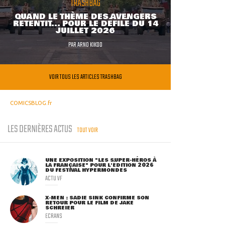
TRASHBAG
QUAND LE THÈME DES AVENGERS
RETENTIT... POUR LE DÉFILÉ DU 14
JUILLET 2026
PAR
ARNO KIKOO
VOIR TOUS LES ARTICLES TRASHBAG
COMICSBLOG.fr
LES DERNIÈRES ACTUS
TOUT VOIR
UNE EXPOSITION "LES SUPER-HÉROS À
LA FRANÇAISE" POUR L'ÉDITION 2026
DU FESTIVAL HYPERMONDES
ACTU VF
X-MEN : SADIE SINK CONFIRME SON
RETOUR POUR LE FILM DE JAKE
SCHREIER
ECRANS