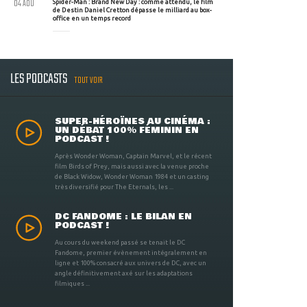
04 AOU
Spider-Man : Brand New Day : comme attendu, le film
de Destin Daniel Cretton dépasse le milliard au box-
office en un temps record
LES PODCASTS
TOUT VOIR
SUPER-HÉROÏNES AU CINÉMA :
UN DÉBAT 100% FÉMININ EN
PODCAST !
Après Wonder Woman, Captain Marvel, et le récent
film Birds of Prey, mais aussi avec la venue proche
de Black Widow, Wonder Woman 1984 et un casting
très diversifié pour The Eternals, les ...
DC FANDOME : LE BILAN EN
PODCAST !
Au cours du weekend passé se tenait le DC
Fandome, premier évènement intégralement en
ligne et 100% consacré aux univers de DC, avec un
angle définitivement axé sur les adaptations
filmiques ...