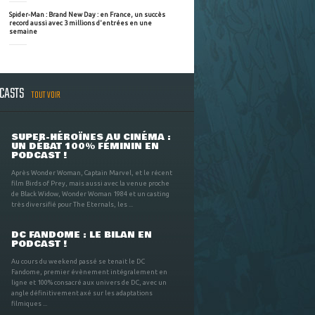
Spider-Man : Brand New Day : en France, un succès
record aussi avec 3 millions d'entrées en une
semaine
DCASTS
TOUT VOIR
SUPER-HÉROÏNES AU CINÉMA :
UN DÉBAT 100% FÉMININ EN
PODCAST !
Après Wonder Woman, Captain Marvel, et le récent
film Birds of Prey, mais aussi avec la venue proche
de Black Widow, Wonder Woman 1984 et un casting
très diversifié pour The Eternals, les ...
DC FANDOME : LE BILAN EN
PODCAST !
Au cours du weekend passé se tenait le DC
Fandome, premier évènement intégralement en
ligne et 100% consacré aux univers de DC, avec un
angle définitivement axé sur les adaptations
filmiques ...