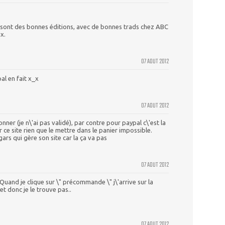
e sont des bonnes éditions, avec de bonnes trads chez ABC
x.
07 AOUT 2012
al en fait x_x
07 AOUT 2012
onner (je n\'ai pas validé), par contre pour paypal c\'est la
ce site rien que le mettre dans le panier impossible.
gars qui gère son site car la ça va pas
07 AOUT 2012
 Quand je clique sur \" précommande \" j\'arrive sur la
et donc je le trouve pas..
07 AOUT 2012