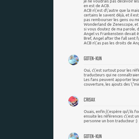
je ne voudrais pas décevoir les
en est de ACB.
ACB n\'est d\'autre que la mai
certains le savent déjà, et il 
pas rembourser les gens ou 
Wonderland de Zenescope, et 
si vous doutez de ma parole, 
Angel vs Frankenstein devait êtr
Bref, Angel after the fall sent l\
ACB n\'as pas les droits de Ang
GOTEN-KUN
Oui, c\'est surtout pour les ré
traducteurs qui ne connaîtraien
Les fans peuvent apporter leurs
couverture, les ajouts des \"mini
CRISAX
Ouais, enfin j\'espère qu\'ils f
ensuite les références c\'est u
personne un bon traducteur :)
GOTEN-KUN