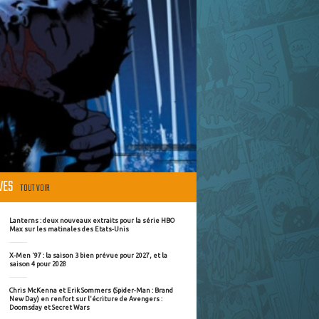
ÈVES
TOUT VOIR
Lanterns : deux nouveaux extraits pour la série HBO
Max sur les matinales des Etats-Unis
X-Men '97 : la saison 3 bien prévue pour 2027, et la
saison 4 pour 2028
Chris McKenna et Erik Sommers (Spider-Man : Brand
New Day) en renfort sur l'écriture de Avengers :
Doomsday et Secret Wars