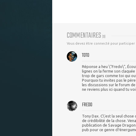
COMMENTAIRES
(
20
)
Vous devez être connecté pour participer
TOTO
Réponse a heu \"Fredo\", Écout
lignes on la ferme son claquée 
trop de gars comme toi qui ouv
Pourquoi tu invites pas le père
les discussions sur le forum de
ne reviens plus ici quand tu voi
FREDO
Tony Dax. C\'est la seul chose
de crédibilité de la chose. Ve
publication de Savage Dragon e
pub pour ce genre d?énergumène