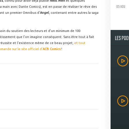
cs
, connu pour avoir déjà publié
Next Men
et quelques
05 AOU
la main avec Dante Comics), est en passe de réaliser le rêve des
nt un premier Omnibus d'
Angel
, contenant entre autres la saga
besoin du soutien des lecteurs et d'un minimum de 100
LES PO
tissement que l'on imagine conséquent. Sans être tout à fait
a réussite et l'existence même de ce beau projet,
et tout
nde sur le site officiel d'
ACB Comics
!