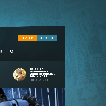
CONNEXION
INSCRIPTION
US
HELEN DE
WYNDHORN ET
WONDER WOMAN :
TOM KING ET ...
INTERVIEW
3