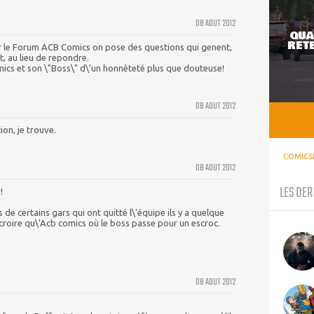
08 AOUT 2012
QUA
RETE
 le Forum ACB Comics on pose des questions qui genent,
, au lieu de repondre.
mics et son \"Boss\" d\'un honnêteté plus que douteuse!
08 AOUT 2012
ion, je trouve.
COMICS
08 AOUT 2012
LES DER
!
 de certains gars qui ont quitté l\'équipe ils y a quelque
 croire qu\'Acb comics où le boss passe pour un escroc.
08 AOUT 2012