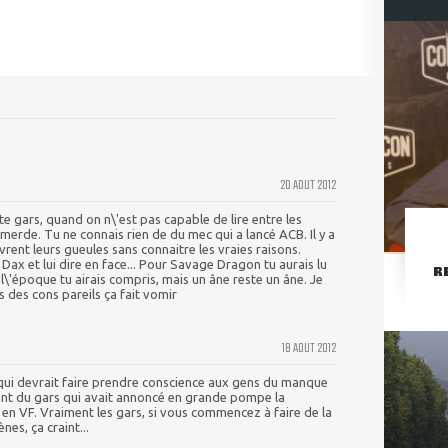
20 AOUT 2012
e gars, quand on n\'est pas capable de lire entre les
merde. Tu ne connais rien de du mec qui a lancé ACB. Il y a
rent leurs gueules sans connaitre les vraies raisons.
 Dax et lui dire en face... Pour Savage Dragon tu aurais lu
R
 l\'époque tu airais compris, mais un âne reste un âne. Je
s des cons pareils ça fait vomir
18 AOUT 2012
 qui devrait faire prendre conscience aux gens du manque
nant du gars qui avait annoncé en grande pompe la
n VF. Vraiment les gars, si vous commencez à faire de la
s, ça craint...