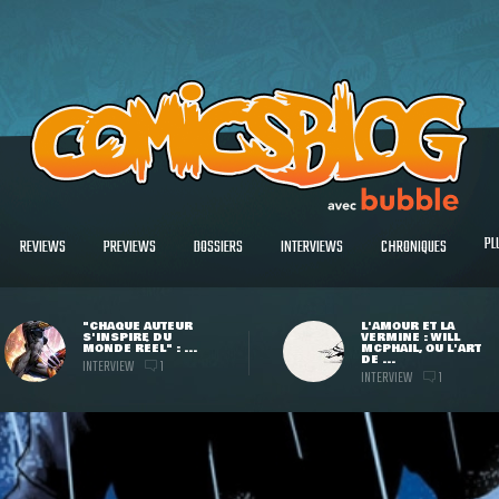
PL
REVIEWS
PREVIEWS
DOSSIERS
INTERVIEWS
CHRONIQUES
"CHAQUE AUTEUR
L'AMOUR ET LA
S'INSPIRE DU
VERMINE : WILL
MONDE RÉEL" : ...
MCPHAIL, OU L'ART
DE ...
INTERVIEW
1
INTERVIEW
1