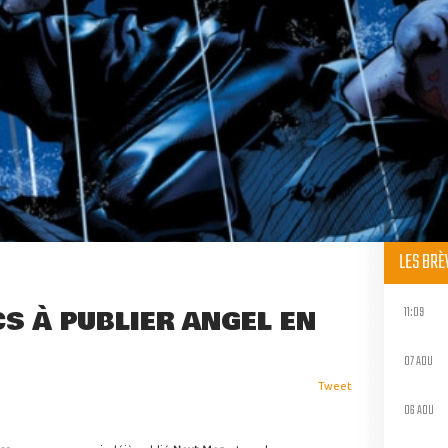
LES BR
11:09
S À PUBLIER ANGEL EN
07 AOU
Tweet
06 AOU