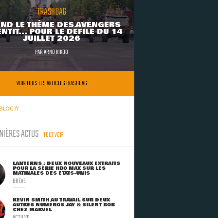
TRASHBAG
ND LE THÈME DES AVENGERS
NTIT... POUR LE DÉFILÉ DU 14
JUILLET 2026
PAR
ARNO KIKOO
VOIR TOUS LES ARTICLES TRASHBAG
BLOG.fr
NIÈRES ACTUS
TOUT VOIR
LANTERNS : DEUX NOUVEAUX EXTRAITS
POUR LA SÉRIE HBO MAX SUR LES
MATINALES DES ETATS-UNIS
BRÈVE
KEVIN SMITH AU TRAVAIL SUR DEUX
AUTRES NUMÉROS JAY & SILENT BOB
CHEZ MARVEL
ACTU VO