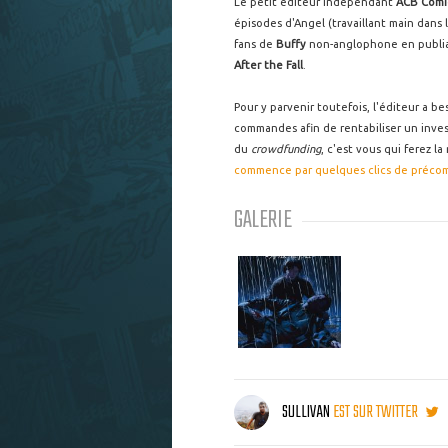
Le petit éditeur indépendant
ACB Comi
épisodes d'Angel (travaillant main dans 
fans de
Buffy
non-anglophone en publia
After the Fall
.
Pour y parvenir toutefois, l'éditeur a 
commandes afin de rentabiliser un inves
du
crowdfunding
, c'est vous qui ferez l
commence par quelques clics de précomma
GALERIE
SULLIVAN
EST SUR TWITTER