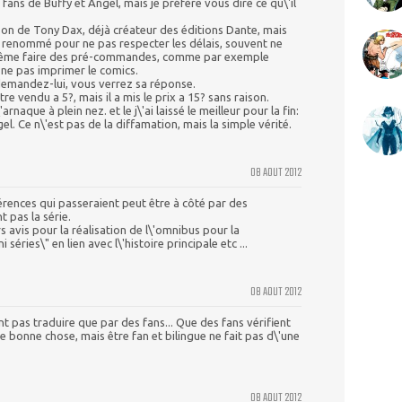
 fans de Buffy et Angel, mais je préfère vous dire ce qu\'il
son de Tony Dax, déjà créateur des éditions Dante, mais
est renommé pour ne pas respecter les délais, souvent ne
même faire des pré-commandes, comme par exemple
ne pas imprimer le comics.
demandez-lui, vous verrez sa réponse.
e vendu a 5?, mais il a mis le prix a 15? sans raison.
'arnaque à plein nez. et le j\'ai laissé le meilleur pour la fin:
el. Ce n\'est pas de la diffamation, mais la simple vérité.
08 AOUT 2012
férences qui passeraient peut être à côté par des
t pas la série.
 avis pour la réalisation de l\'omnibus pour la
 séries\" en lien avec l\'histoire principale etc ...
08 AOUT 2012
ont pas traduire que par des fans... Que des fans vérifient
ne bonne chose, mais être fan et bilingue ne fait pas d\'une
08 AOUT 2012