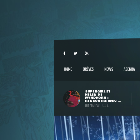
HOME
BRÈVES
NEWS
AGENDA
SUPERGIRL ET
HELEN DE
WYNDHORN :
RENCONTRE AVEC ...
INTERVIEW
4