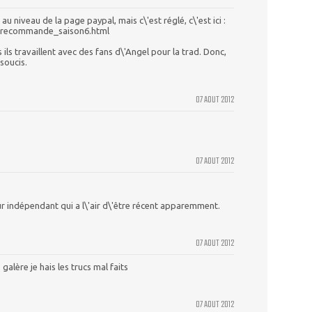
u niveau de la page paypal, mais c\'est réglé, c\'est ici :
precommande_saison6.html
 ils travaillent avec des fans d\'Angel pour la trad. Donc,
 soucis.
07 AOUT 2012
07 AOUT 2012
r indépendant qui a l\'air d\'être récent apparemment.
07 AOUT 2012
 galère je hais les trucs mal faits
07 AOUT 2012