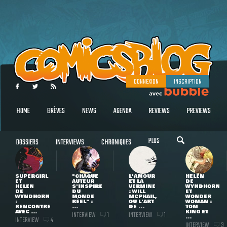
CONNEXION
INSCRIPTION
HOME
BRÈVES
NEWS
AGENDA
REVIEWS
PREVIEWS
PLUS
DOSSIERS
INTERVIEWS
CHRONIQUES
SUPERGIRL
"CHAQUE
L'AMOUR
HELEN
ET
AUTEUR
ET LA
DE
HELEN
S'INSPIRE
VERMINE
WYNDHORN
DE
DU
: WILL
ET
WYNDHORN
MONDE
MCPHAIL,
WONDER
:
RÉEL" :
OU L'ART
WOMAN :
RENCONTRE
...
DE ...
TOM
AVEC ...
KING ET
INTERVIEW
INTERVIEW
1
1
...
INTERVIEW
4
INTERVIEW
3