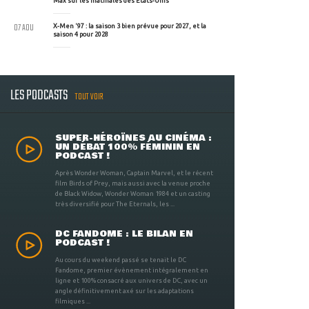
Max sur les matinales des Etats-Unis
07 AOU
X-Men '97 : la saison 3 bien prévue pour 2027, et la
saison 4 pour 2028
LES PODCASTS
TOUT VOIR
SUPER-HÉROÏNES AU CINÉMA :
UN DÉBAT 100% FÉMININ EN
PODCAST !
Après Wonder Woman, Captain Marvel, et le récent
film Birds of Prey, mais aussi avec la venue proche
de Black Widow, Wonder Woman 1984 et un casting
très diversifié pour The Eternals, les ...
DC FANDOME : LE BILAN EN
PODCAST !
Au cours du weekend passé se tenait le DC
Fandome, premier évènement intégralement en
ligne et 100% consacré aux univers de DC, avec un
angle définitivement axé sur les adaptations
filmiques ...