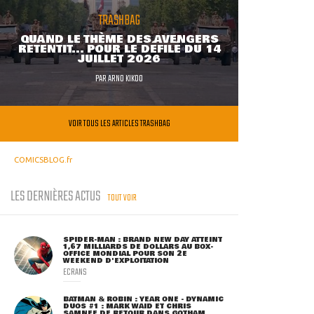
TRASHBAG
QUAND LE THÈME DES AVENGERS
RETENTIT... POUR LE DÉFILÉ DU 14
JUILLET 2026
PAR
ARNO KIKOO
VOIR TOUS LES ARTICLES TRASHBAG
COMICSBLOG.fr
LES DERNIÈRES ACTUS
TOUT VOIR
SPIDER-MAN : BRAND NEW DAY ATTEINT
1,67 MILLIARDS DE DOLLARS AU BOX-
OFFICE MONDIAL POUR SON 2E
WEEKEND D'EXPLOITATION
ECRANS
BATMAN & ROBIN : YEAR ONE - DYNAMIC
DUOS #1 : MARK WAID ET CHRIS
SAMNEE DE RETOUR DANS GOTHAM