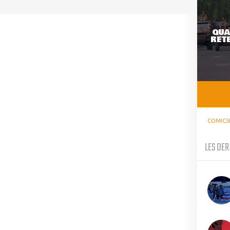
QUA
RETE
COMICS
LES DER