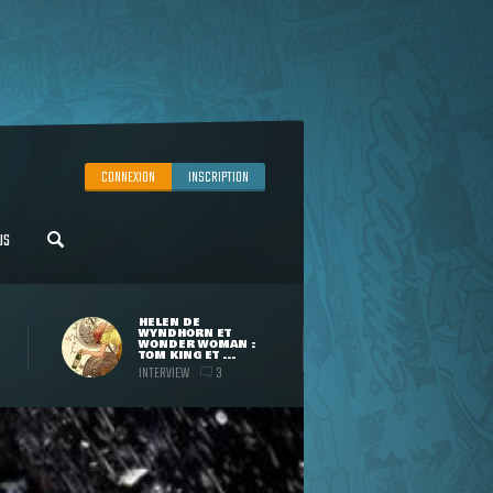
CONNEXION
INSCRIPTION
US
HELEN DE
WYNDHORN ET
WONDER WOMAN :
TOM KING ET ...
INTERVIEW
3