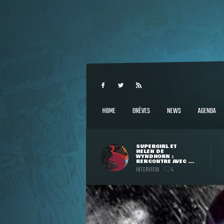
HOME
BRÈVES
NEWS
AGENDA
SUPERGIRL ET
HELEN DE
WYNDHORN :
RENCONTRE AVEC ...
INTERVIEW
4