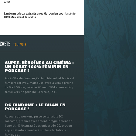
actif
Lanterns : deux extraits avec Hal Jordan pour la série
HBO Max avant la sortie
DCASTS
TOUT VOIR
SUPER-HÉROÏNES AU CINÉMA :
UN DÉBAT 100% FÉMININ EN
PODCAST !
Après Wonder Woman, Captain Marvel, et le récent
film Birds of Prey, mais aussi avec la venue proche
de Black Widow, Wonder Woman 1984 et un casting
très diversifié pour The Eternals, les ...
DC FANDOME : LE BILAN EN
PODCAST !
Au cours du weekend passé se tenait le DC
Fandome, premier évènement intégralement en
ligne et 100% consacré aux univers de DC, avec un
angle définitivement axé sur les adaptations
filmiques ...