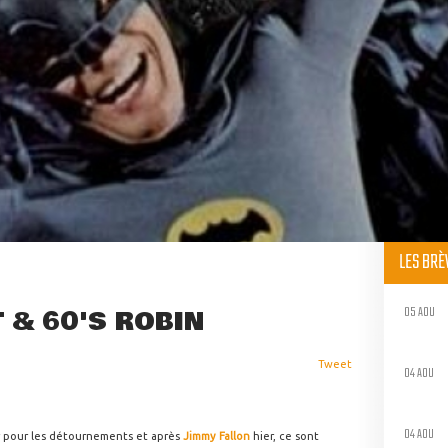
LES BR
05 AOU
 & 60'S ROBIN
Tweet
04 AOU
04 AOU
 pour les détournements et après
Jimmy Fallon
hier, ce sont