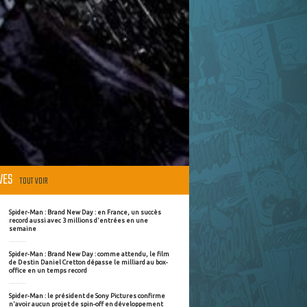
ÈVES
TOUT VOIR
Spider-Man : Brand New Day : en France, un succès
record aussi avec 3 millions d'entrées en une
semaine
Spider-Man : Brand New Day : comme attendu, le film
de Destin Daniel Cretton dépasse le milliard au box-
office en un temps record
Spider-Man : le président de Sony Pictures confirme
n'avoir aucun projet de spin-off en développement