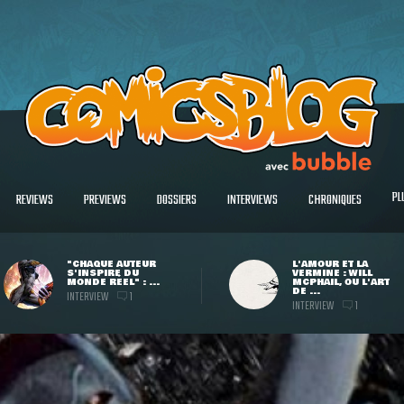
PL
REVIEWS
PREVIEWS
DOSSIERS
INTERVIEWS
CHRONIQUES
"CHAQUE AUTEUR
L'AMOUR ET LA
S'INSPIRE DU
VERMINE : WILL
MONDE RÉEL" : ...
MCPHAIL, OU L'ART
DE ...
INTERVIEW
1
INTERVIEW
1