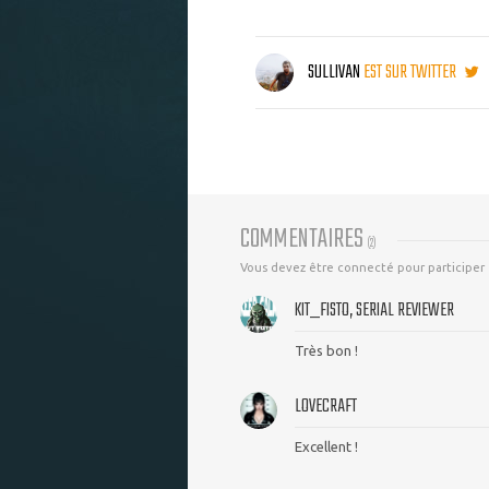
SULLIVAN
EST SUR TWITTER
COMMENTAIRES
(
2
)
Vous devez être connecté pour participer
KIT_FISTO, SERIAL REVIEWER
Très bon !
LOVECRAFT
Excellent !