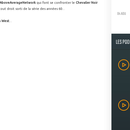
AboveAverageNetwork
qui font se confronter le
Chevalier Noir
out droit sorti de la série des années 60...
04 AOU
 West
...
LES PO