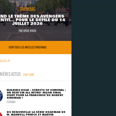
TRASHBAG
ND LE THÈME DES AVENGERS
NTIT... POUR LE DÉFILÉ DU 14
JUILLET 2026
PAR
ARNO KIKOO
VOIR TOUS LES ARTICLES TRASHBAG
BLOG.fr
NIÈRES ACTUS
TOUT VOIR
WALKING DEAD : STREETS OF SURVIVAL :
UN BEAT'EM ALL RÉTRO' FAÇON FINAL
FIGHT POUR LA FRANCHISE DE ROBERT
KIRKMAN !
ECRANS
DC RENOUVELLE LA SÉRIE DEADMAN DE
W. MAXWELL PRINCE ET MARTIN