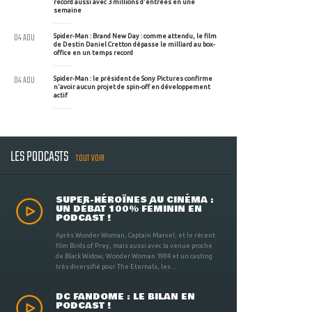
record aussi avec 3 millions d'entrées en une
semaine
04 AOU
Spider-Man : Brand New Day : comme attendu, le film
de Destin Daniel Cretton dépasse le milliard au box-
office en un temps record
04 AOU
Spider-Man : le président de Sony Pictures confirme
n'avoir aucun projet de spin-off en développement
actif
LES PODCASTS
TOUT VOIR
SUPER-HÉROÏNES AU CINÉMA :
UN DÉBAT 100% FÉMININ EN
PODCAST !
Après Wonder Woman, Captain Marvel, et le récent
film Birds of Prey, mais aussi avec la venue proche
de Black Widow, Wonder Woman 1984 et un casting
très diversifié pour The Eternals, les ...
DC FANDOME : LE BILAN EN
PODCAST !