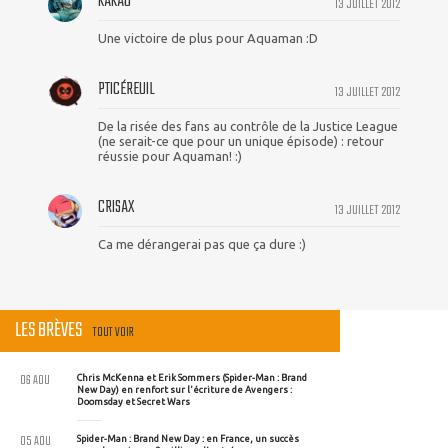
KAKAO
13 JUILLET 2012
Une victoire de plus pour Aquaman :D
PTICÉREUIL
13 JUILLET 2012
De la risée des fans au contrôle de la Justice League
(ne serait-ce que pour un unique épisode) : retour
réussie pour Aquaman! :)
CRISAX
13 JUILLET 2012
Ca me dérangerai pas que ça dure :)
LES BRÈVES
TOUT VOIR
06 AOU
Chris McKenna et Erik Sommers (Spider-Man : Brand
New Day) en renfort sur l'écriture de Avengers :
Doomsday et Secret Wars
05 AOU
Spider-Man : Brand New Day : en France, un succès