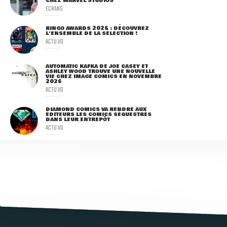
CHEZ MARVEL STUDIOS
ECRANS
RINGO AWARDS 2026 : DÉCOUVREZ
L'ENSEMBLE DE LA SÉLECTION !
ACTU VO
AUTOMATIC KAFKA DE JOE CASEY ET
ASHLEY WOOD TROUVE UNE NOUVELLE
VIE CHEZ IMAGE COMICS EN NOVEMBRE
2026
ACTU VO
DIAMOND COMICS VA RENDRE AUX
ÉDITEURS LES COMICS SÉQUESTRÉS
DANS LEUR ENTREPÔT
ACTU VO