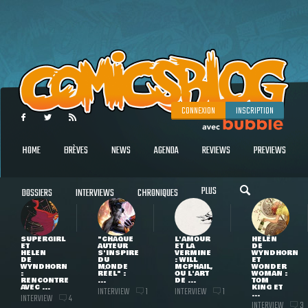
CONNEXION
INSCRIPTION
HOME
BRÈVES
NEWS
AGENDA
REVIEWS
PREVIEWS
PLUS
DOSSIERS
INTERVIEWS
CHRONIQUES
SUPERGIRL
"CHAQUE
L'AMOUR
HELEN
ET
AUTEUR
ET LA
DE
HELEN
S'INSPIRE
VERMINE
WYNDHORN
DE
DU
: WILL
ET
WYNDHORN
MONDE
MCPHAIL,
WONDER
:
RÉEL" :
OU L'ART
WOMAN :
RENCONTRE
...
DE ...
TOM
AVEC ...
KING ET
INTERVIEW
INTERVIEW
1
1
...
INTERVIEW
4
INTERVIEW
3