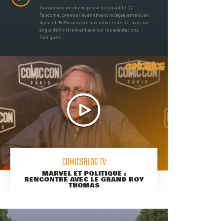
Au cours du weekend passé se tenait le DC
Fandome, premier évènement intégralement en
ligne et 100% consacré aux univers de DC, avec un
angle définitivement axé sur les adaptations
filmiques ...
COMICSBLOG TV
MARVEL ET POLITIQUE :
RENCONTRE AVEC LE GRAND ROY
THOMAS