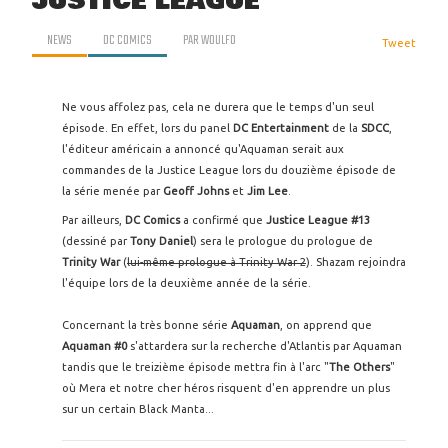
JUSTICE LEAGUE
NEWS
DC COMICS
PAR
WOULFO
Tweet
Ne vous affolez pas, cela ne durera que le temps d'un seul
épisode. En effet, lors du panel
DC Entertainment
de la
SDCC
,
l'éditeur américain a annoncé qu'Aquaman serait aux
commandes de la Justice League lors du douzième épisode de
la série menée par
Geoff Johns
et
Jim Lee
.
Par ailleurs,
DC Comics
a confirmé que
Justice League #13
(dessiné par
Tony Daniel
) sera le prologue du prologue de
Trinity War
(
lui-même prologue à Trinity War 2
). Shazam rejoindra
l'équipe lors de la deuxième année de la série.
Concernant la très bonne série
Aquaman
, on apprend que
Aquaman #0
s'attardera sur la recherche d'Atlantis par Aquaman
tandis que le treizième épisode mettra fin à l'arc "
The Others
"
où Mera et notre cher héros risquent d'en apprendre un plus
sur un certain Black Manta...