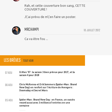
Rah, et cette couverture bon sang, CETTE
COUVERTURE !
J\'ai prévu de m\'en faire un poster.
MRCHAMPI
10 JUILLET 2012
Ca va être fou ...
LES BRÈVES
TOUT VOIR
07 AOU
X-Men '97 : la saison 3 bien prévue pour 2027, et la
saison 4 pour 2028
06 AOU
Chris McKenna et Erik Sommers (Spider-Man : Brand
New Day) en renfort sur l'écriture de Avengers :
Doomsday et Secret Wars
05 AOU
Spider-Man : Brand New Day : en France, un succès
record aussi avec 3 millions d'entrées en une
semaine