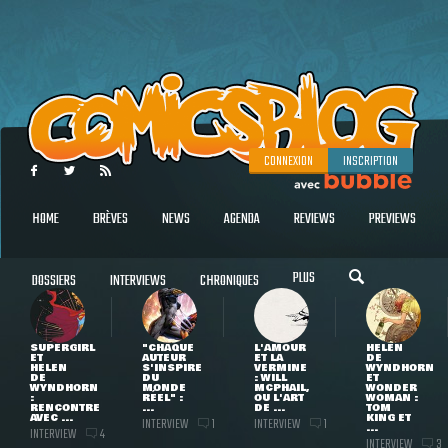
CONNEXION
INSCRIPTION
HOME
BRÈVES
NEWS
AGENDA
REVIEWS
PREVIEWS
PLUS
DOSSIERS
INTERVIEWS
CHRONIQUES
SUPERGIRL
"CHAQUE
L'AMOUR
HELEN
ET
AUTEUR
ET LA
DE
HELEN
S'INSPIRE
VERMINE
WYNDHORN
DE
DU
: WILL
ET
WYNDHORN
MONDE
MCPHAIL,
WONDER
:
RÉEL" :
OU L'ART
WOMAN :
RENCONTRE
...
DE ...
TOM
AVEC ...
KING ET
INTERVIEW
INTERVIEW
1
1
...
INTERVIEW
4
INTERVIEW
3