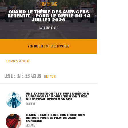
TRASHBAG
QUAND LE THÈME DES AVENGERS
RETENTIT... POUR LE DÉFILÉ DU 14
JUILLET 2026
PAR
ARNO KIKOO
VOIR TOUS LES ARTICLES TRASHBAG
COMICSBLOG.fr
LES DERNIÈRES ACTUS
TOUT VOIR
UNE EXPOSITION "LES SUPER-HÉROS À
LA FRANÇAISE" POUR L'ÉDITION 2026
DU FESTIVAL HYPERMONDES
ACTU VF
X-MEN : SADIE SINK CONFIRME SON
RETOUR POUR LE FILM DE JAKE
SCHREIER
ECRANS