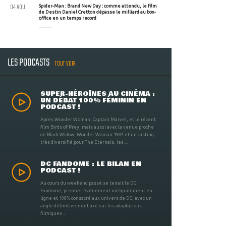
04 AOU
Spider-Man : Brand New Day : comme attendu, le film
de Destin Daniel Cretton dépasse le milliard au box-
office en un temps record
LES PODCASTS
TOUT VOIR
SUPER-HÉROÏNES AU CINÉMA :
UN DÉBAT 100% FÉMININ EN
PODCAST !
Après Wonder Woman, Captain Marvel, et le récent
film Birds of Prey, mais aussi avec la venue proche
de Black Widow, Wonder Woman 1984 et un casting
très diversifié pour The Eternals, les ...
DC FANDOME : LE BILAN EN
PODCAST !
Au cours du weekend passé se tenait le DC
Fandome, premier évènement intégralement en
ligne et 100% consacré aux univers de DC, avec un
angle définitivement axé sur les adaptations
filmiques ...