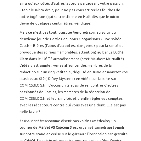
ainsi qu’aux côtés d’autres lecteurs partageant votre passion.
- Tenir le micro droit, pour ne pas vous attirer les foudres de
notre ingé’ son (qui se transforme en Hulk dès que le micro
dévie de quelques centimètres, véridique).
Mais ce n’est pas tout, puisque Vendredi soir, au sortir du
deuxième jour de Comic Con, nous « organisons » une soirée
Catch – Bières (l’abus d’alcool est dangereux pour la santé et
provoque des soirées mémorables, attention) au bar La
Lucha
ème
Libre
dans le 10
arrondissement (arrêt Maubert Mutualité).
L’idée y est simple : venez affronter des membres de la
rédaction sur un ring véritable, déguisé en sumo et montrez vos
plus beaux 619 ( © Rey Mysterio) en vidéo par la suite sur
COMICSBLOG.fr ! L’occasion là aussi de rencontrer d’autres
passionnés de Comics, les membres de la rédaction de
COMICSBLOG.fr et leurs invités et d’enfin régler vos comptes
avec les rédacteurs contre qui vous avez une dent. Elle est pas
belle la vie ?
Last but not least
comme disent nos voisins américains, un
tournoi de
Marvel VS Capcom 3
est organisé samedi après-midi
sur notre stand et cerise sur le gâteau : l’inscription est gratuite
et CHAQUE participant repartira avec un cadeau (des Comics,