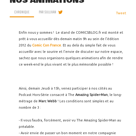
NOS ANIMATIONS
CHRONIQUE
PAR
SULLIVAN
Tweet
Enfin nous y sommes ! Le stand de COMICSBLOG.fr est monté et
prêt à vous accueillir dès demain matin 9h au sein de l’édition
2012 du
Comic Con France
. Et au delà du simple fait de vous
accueillir avec le sourire et l’envie de discuter sur notre espace,
sachez que nous organisons quelques animations afin de rendre
ce week-end le plus vivant et le plus mémorable possible !
Ainsi, demain Jeudi à 15h, venez participer à nos côtés au
Podcast Hors-Série consacré à The
Amazing Spider-Man
, le long-
métrage de
Marc Webb
! Les conditions sont simples et au
nombre de 3 :
- Il vous faudra, forcément, avoir vu The Amazing Spider-Man au
préalable.
- Avoir envie de passer un bon moment en notre compagnie