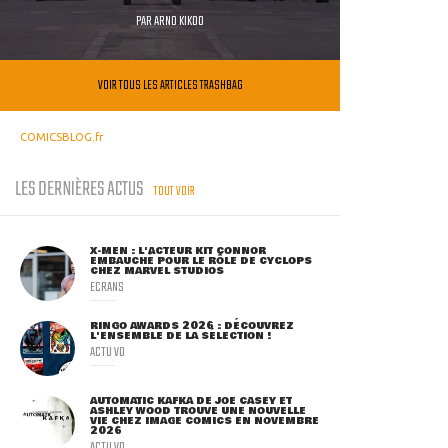
PAR
ARNO KIKOO
VOIR TOUS LES ARTICLES TRASHBAG
COMICSBLOG.fr
LES DERNIÈRES ACTUS
TOUT VOIR
X-MEN : L'ACTEUR KIT CONNOR
EMBAUCHÉ POUR LE RÔLE DE CYCLOPS
CHEZ MARVEL STUDIOS
ECRANS
RINGO AWARDS 2026 : DÉCOUVREZ
L'ENSEMBLE DE LA SÉLECTION !
ACTU VO
AUTOMATIC KAFKA DE JOE CASEY ET
ASHLEY WOOD TROUVE UNE NOUVELLE
VIE CHEZ IMAGE COMICS EN NOVEMBRE
2026
ACTU VO