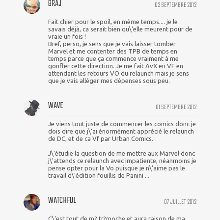
BRAJ
02 SEPTEMBRE 2012
Fait chier pour le spoil, en même temps.... je le
savais déjà, ca serait bien qu\'elle meurent pour de
vraie un fois !
Bref, perso, je sens que je vais laisser tomber
Marvel et me contenter des TPB de temps en
temps parce que ça commence vraiment à me
gonfler cette direction. Je me fait AvX en VF en
attendant les retours VO du relaunch mais je sens
que je vais alléger mes dépenses sous peu.
WAVE
01 SEPTEMBRE 2012
Je viens tout juste de commencer les comics donc je
dois dire que j\'ai énormément apprécié le relaunch
de DC, et de ca Vf par Urban Comics.
J\'étudie la question de me mettre aux Marvel donc
j\'attends ce relaunch avec impatiente, néanmoins je
pense opter pour la Vo puisque je n\'aime pas le
travail d\'édition fouillis de Panini ...
WATCHFUL
07 JUILLET 2012
C\'est tout de m? tr?moche et aura raison de ma