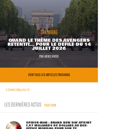
TRASHBAG
QUAND LE THÈME DES AVENGERS
RETENTIT... POUR LE DÉFILÉ DU 14
JUILLET 2026
PAR
ARNO KIKOO
VOIR TOUS LES ARTICLES TRASHBAG
COMICSBLOG.fr
LES DERNIÈRES ACTUS
TOUT VOIR
SPIDER-MAN : BRAND NEW DAY ATTEINT
1,67 MILLIARDS DE DOLLARS AU BOX-
OFFICE MONDIAL POUR SON 2E