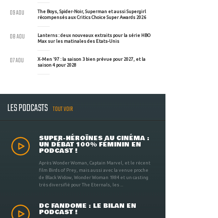
09 AOU
The Boys, Spider-Noir, Superman et aussi Supergirl
récompensés aux Critics Choice Super Awards 2026
08 AOU
Lanterns : deux nouveaux extraits pour la série HBO
Max sur les matinales des Etats-Unis
07 AOU
X-Men '97 : la saison 3 bien prévue pour 2027, et la
saison 4 pour 2028
LES PODCASTS
TOUT VOIR
SUPER-HÉROÏNES AU CINÉMA :
UN DÉBAT 100% FÉMININ EN
PODCAST !
Après Wonder Woman, Captain Marvel, et le récent
film Birds of Prey, mais aussi avec la venue proche
de Black Widow, Wonder Woman 1984 et un casting
très diversifié pour The Eternals, les ...
DC FANDOME : LE BILAN EN
PODCAST !