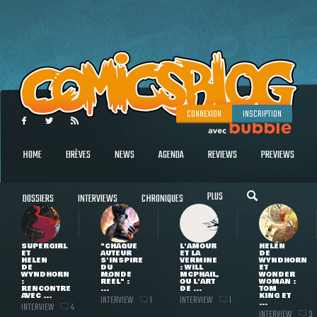
CONNEXION
INSCRIPTION
HOME
BRÈVES
NEWS
AGENDA
REVIEWS
PREVIEWS
PLUS
DOSSIERS
INTERVIEWS
CHRONIQUES
SUPERGIRL
"CHAQUE
L'AMOUR
HELEN
ET
AUTEUR
ET LA
DE
HELEN
S'INSPIRE
VERMINE
WYNDHORN
DE
DU
: WILL
ET
WYNDHORN
MONDE
MCPHAIL,
WONDER
:
RÉEL" :
OU L'ART
WOMAN :
RENCONTRE
...
DE ...
TOM
AVEC ...
KING ET
INTERVIEW
INTERVIEW
1
1
...
INTERVIEW
4
INTERVIEW
3