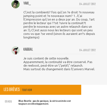
YAKI_
04 JUILLET 2012
C\'est la combienti? fois qu\'on ?e droit ?n nouveau
jumping point et ?e nouveaux num? 1. J\'ai
l\'impression qu\'on en a deux par an. Du coup, ?art
perdre le lecteur qui ??sit ?uivre la continuit?t
perdre le nouveau avec un autre relaunch dans un
an :\\ C\'est aussi nous les lecteurs qui sont un peu
cons vu que ?se vend (sinon ils auraient arr?s depuis
longtemps)
KABBAL
04 JUILLET 2012
Je suis content de cette nouvelle.
Apparemment, la continuité va être conservé. Pas
de reeboot, peut-être un \"petit\" relaunch.
Mais surtout du changement dans l\'univers Marvel.
LES BRÈVES
TOUT VOIR
09 AOU
Blue Beetle : pas de panique, la série animée est
toujours en développement.