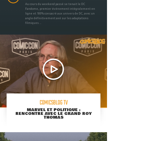
Au cours du weekend passé se tenait le DC
Fandome, premier évènement intégralement en
ligne et 100% consacré aux univers de DC, avec un
angle définitivement axé sur les adaptations
filmiques ...
COMICSBLOG TV
MARVEL ET POLITIQUE :
RENCONTRE AVEC LE GRAND ROY
THOMAS