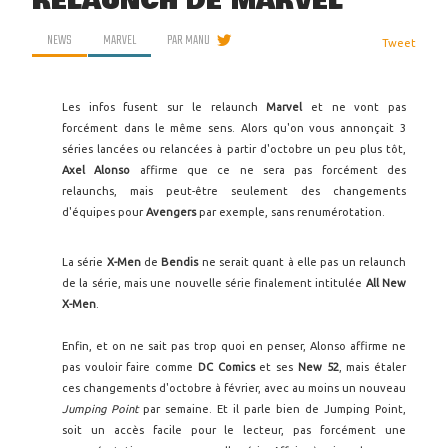
RELAUNCH DE MARVEL
NEWS
MARVEL
PAR
MANU
Tweet
Les infos fusent sur le relaunch
Marvel
et ne vont pas
forcément dans le même sens. Alors qu'on vous annonçait 3
séries lancées ou relancées à partir d'octobre un peu plus tôt,
Axel Alonso
affirme que ce ne sera pas forcément des
relaunchs, mais peut-être seulement des changements
d'équipes pour
Avengers
par exemple, sans renumérotation.
La série
X-Men
de
Bendis
ne serait quant à elle pas un relaunch
de la série, mais une nouvelle série finalement intitulée
All New
X-Men
.
Enfin, et on ne sait pas trop quoi en penser, Alonso affirme ne
pas vouloir faire comme
DC Comics
et ses
New 52
, mais étaler
ces changements d'octobre à février, avec au moins un nouveau
Jumping Point
par semaine. Et il parle bien de Jumping Point,
soit un accès facile pour le lecteur, pas forcément une