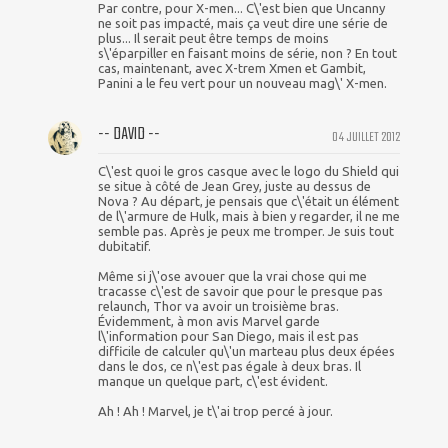
Par contre, pour X-men... C\'est bien que Uncanny
ne soit pas impacté, mais ça veut dire une série de
plus... Il serait peut être temps de moins
s\'éparpiller en faisant moins de série, non ? En tout
cas, maintenant, avec X-trem Xmen et Gambit,
Panini a le feu vert pour un nouveau mag\' X-men.
-- DAVID --
04 JUILLET 2012
C\'est quoi le gros casque avec le logo du Shield qui
se situe à côté de Jean Grey, juste au dessus de
Nova ? Au départ, je pensais que c\'était un élément
de l\'armure de Hulk, mais à bien y regarder, il ne me
semble pas. Après je peux me tromper. Je suis tout
dubitatif.
Même si j\'ose avouer que la vrai chose qui me
tracasse c\'est de savoir que pour le presque pas
relaunch, Thor va avoir un troisième bras.
Évidemment, à mon avis Marvel garde
l\'information pour San Diego, mais il est pas
difficile de calculer qu\'un marteau plus deux épées
dans le dos, ce n\'est pas égale à deux bras. Il
manque un quelque part, c\'est évident.
Ah ! Ah ! Marvel, je t\'ai trop percé à jour.