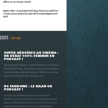
office en un temps record
Spider-Man : le président de Sony Pictures confirme
n'avoir aucun projet de spin-off en développement
actif
DCASTS
TOUT VOIR
SUPER-HÉROÏNES AU CINÉMA :
UN DÉBAT 100% FÉMININ EN
PODCAST !
Après Wonder Woman, Captain Marvel, et le récent
film Birds of Prey, mais aussi avec la venue proche
de Black Widow, Wonder Woman 1984 et un casting
très diversifié pour The Eternals, les ...
DC FANDOME : LE BILAN EN
PODCAST !
Au cours du weekend passé se tenait le DC
Fandome, premier évènement intégralement en
ligne et 100% consacré aux univers de DC, avec un
angle définitivement axé sur les adaptations