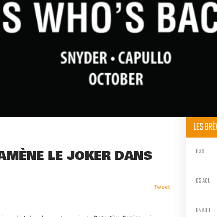
LES BR
11:19
AMÈNE LE JOKER DANS
05 AOU
Tweet
04 AOU