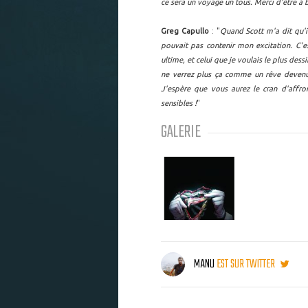
ce sera un voyage un tous. Merci d'être à 
Greg Capullo
: "
Quand Scott m'a dit qu'il
pouvait pas contenir mon excitation. C'es
ultime, et celui que je voulais le plus dess
ne verrez plus ça comme un rêve devenu
J'espère que vous aurez le cran d'affron
sensibles !
"
GALERIE
MANU
EST SUR TWITTER