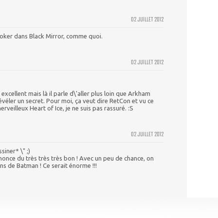
02 JUILLET 2012
 Joker dans Black Mirror, comme quoi.
02 JUILLET 2012
excellent mais là il parle d\'aller plus loin que Arkham
évéler un secret. Pour moi, ça veut dire RetCon et vu ce
erveilleux Heart of Ice, je ne suis pas rassuré. :S
02 JUILLET 2012
siner* \" ;)
nonce du très très très bon ! Avec un peu de chance, on
ins de Batman ! Ce serait énorme !!!