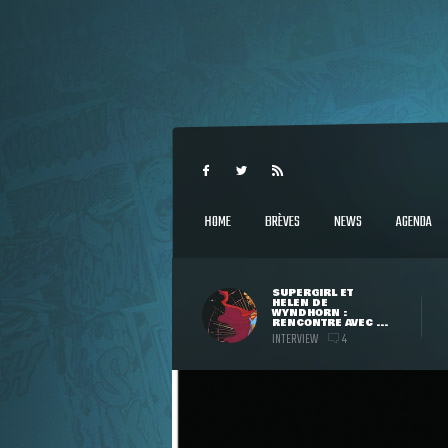
HOME
BRÈVES
NEWS
AGENDA
SUPERGIRL ET
HELEN DE
WYNDHORN :
RENCONTRE AVEC ...
INTERVIEW
4