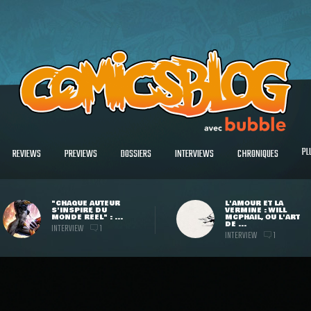
PL
REVIEWS
PREVIEWS
DOSSIERS
INTERVIEWS
CHRONIQUES
"CHAQUE AUTEUR
L'AMOUR ET LA
S'INSPIRE DU
VERMINE : WILL
MONDE RÉEL" : ...
MCPHAIL, OU L'ART
DE ...
INTERVIEW
1
INTERVIEW
1