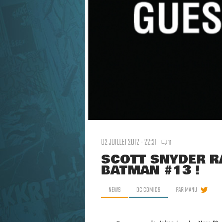
02 JUILLET 2012 - 22:31
11
SCOTT SNYDER R
BATMAN #13 !
NEWS
DC COMICS
PAR
MANU