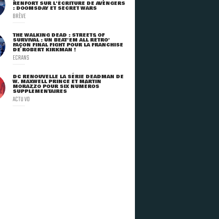
RENFORT SUR L'ÉCRITURE DE AVENGERS
: DOOMSDAY ET SECRET WARS
BRÈVE
THE WALKING DEAD : STREETS OF
SURVIVAL : UN BEAT'EM ALL RÉTRO'
FAÇON FINAL FIGHT POUR LA FRANCHISE
DE ROBERT KIRKMAN !
ECRANS
DC RENOUVELLE LA SÉRIE DEADMAN DE
W. MAXWELL PRINCE ET MARTIN
MORAZZO POUR SIX NUMÉROS
SUPPLÉMENTAIRES
ACTU VO