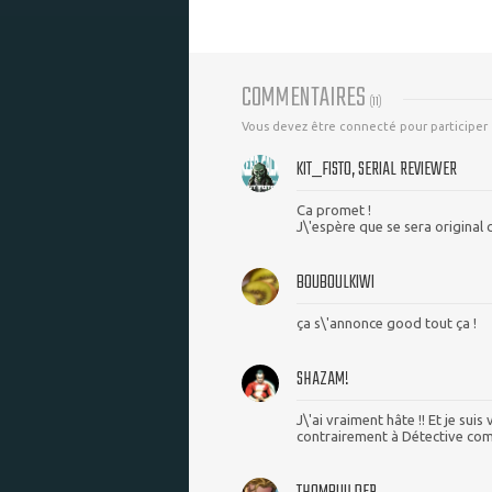
COMMENTAIRES
(
11
)
Vous devez être connecté pour participer
KIT_FISTO, SERIAL REVIEWER
Ca promet !
J\'espère que se sera original 
BOUBOULKIWI
ça s\'annonce good tout ça !
SHAZAM!
J\'ai vraiment hâte !! Et je sui
contrairement à Détective com