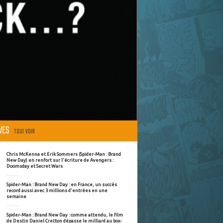
ÈVES
TOUT VOIR
Chris McKenna et Erik Sommers (Spider-Man : Brand
New Day) en renfort sur l'écriture de Avengers :
Doomsday et Secret Wars
Spider-Man : Brand New Day : en France, un succès
record aussi avec 3 millions d'entrées en une
semaine
Spider-Man : Brand New Day : comme attendu, le film
de Destin Daniel Cretton dépasse le milliard au box-