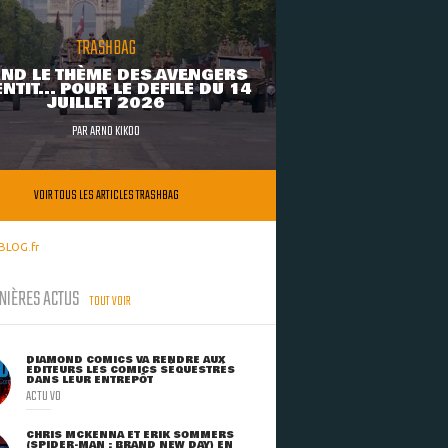
TRASHBAG
ND LE THÈME DES AVENGERS
NTIT... POUR LE DÉFILÉ DU 14
JUILLET 2026
PAR
ARNO KIKOO
VOIR TOUS LES ARTICLES TRASHBAG
BLOG.fr
NIÈRES ACTUS
TOUT VOIR
DIAMOND COMICS VA RENDRE AUX
ÉDITEURS LES COMICS SÉQUESTRÉS
DANS LEUR ENTREPÔT
ACTU VO
CHRIS MCKENNA ET ERIK SOMMERS
(SPIDER-MAN : BRAND NEW DAY) EN