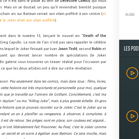
 si ce n'est dans le passé au sein de
Detective Comics
, qui nous
er. Mais on se doutait un peu qu'il reviendrait bientôt puisque
04 AOU
hain arc sur Batman verrait son vilain préféré à son centre (
et
e le Joker était son vilain préféré
).
evient dans le numéro 13, lançant le nouvel arc "
Death of the
Greg Capullo. Le nom de l'arc n'est pas sans rappeler le célèbre
LES PO
ans lequel le Joker finissait par tuer
Jason Todd
, second
Robin
et
iguant qui devrait lancer nombre de spéculations (le Joker
 En galerie vous trouverez un teaser réalisé pour l'occasion par
e que les deux artistes ont à dire sur cette révélation :
vori. Pas seulement dans les comics, mais dans tous : films, livres,
 cette histoire est très importante et personnelle pour moi, quelque
s que je travaille sur l'univers de Gotham. Concrètement, c'est ma
 Asylum" ou ma "Killing Joke", mais à plus grande échelle. En gros
 histoire que je pouvais raconter sur le Joker. C'est le Joker qui se
endant un an à planifier sa vengeance, à observer, à comploter, à
l est de retour. Ses pièges sont en place, son couteau est aiguisé...
g m'ont littéralement fait frissonner. Au final, c'est le Joker comme
, un secret et un score à égaliser avec Batman. Ce sera moche, mais