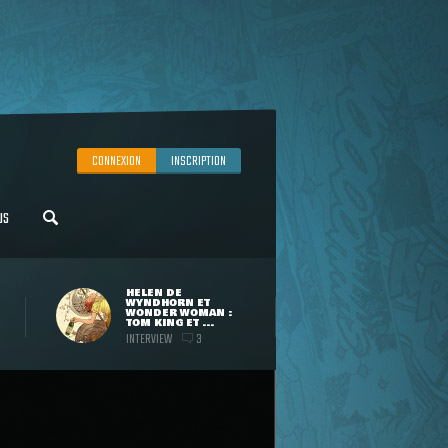
CONNEXION
INSCRIPTION
US
HELEN DE
WYNDHORN ET
WONDER WOMAN :
TOM KING ET ...
INTERVIEW
3