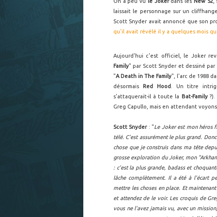
On a peu vu
le Joker
dans les
New 52
,
laissait le personnage sur un cliffhang
Scott Snyder avait annoncé que son proc
qu'il avait révélé il y a quelques mois qu
Aujourd'hui c'est officiel, le Joker r
Family
" par Scott Snyder et dessiné par 
"
A Death in The Family
", l'arc de 1988 d
désormais
Red Hood
. Un titre intr
s'attaquerait-il à toute la
Bat-Family
?).
Greg Capullo, mais en attendant voyons c
Scott Snyder
: "
Le Joker est mon héros fa
télé. C'est assurément le plus grand. Donc
chose que je construis dans ma tête depui
grosse exploration du Joker, mon "Arkham
: c'est la plus grande, badass et choquante
lâche complètement. Il a été à l'écart p
mettre les choses en place. Et maintenant i
et attendez de le voir. Les croquis de Gre
vous ne l'avez jamais vu, avec un mission