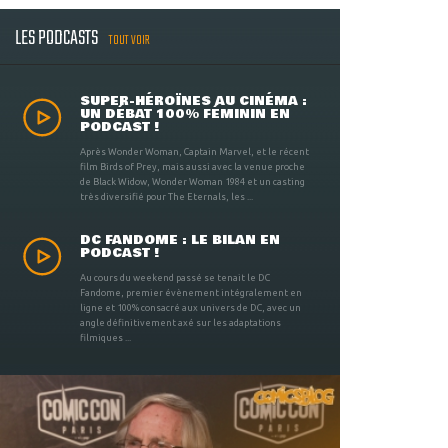
LES PODCASTS
TOUT VOIR
SUPER-HÉROÏNES AU CINÉMA :
UN DÉBAT 100% FÉMININ EN
PODCAST !
Après Wonder Woman, Captain Marvel, et le récent
film Birds of Prey, mais aussi avec la venue proche
de Black Widow, Wonder Woman 1984 et un casting
très diversifié pour The Eternals, les ...
DC FANDOME : LE BILAN EN
PODCAST !
Au cours du weekend passé se tenait le DC
Fandome, premier évènement intégralement en
ligne et 100% consacré aux univers de DC, avec un
angle définitivement axé sur les adaptations
filmiques ...