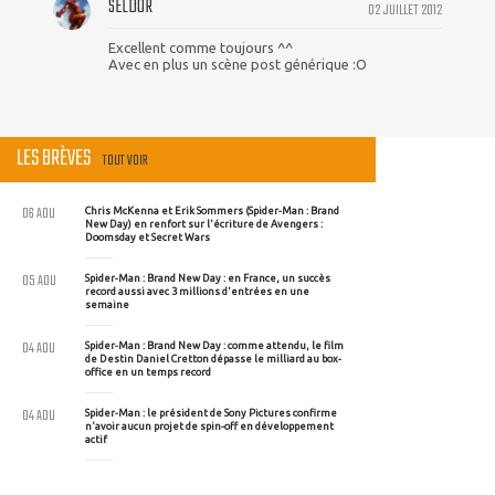
SELDOR
02 JUILLET 2012
Excellent comme toujours ^^
Avec en plus un scène post générique :O
LES BRÈVES
TOUT VOIR
06 AOU
Chris McKenna et Erik Sommers (Spider-Man : Brand
New Day) en renfort sur l'écriture de Avengers :
Doomsday et Secret Wars
05 AOU
Spider-Man : Brand New Day : en France, un succès
record aussi avec 3 millions d'entrées en une
semaine
04 AOU
Spider-Man : Brand New Day : comme attendu, le film
de Destin Daniel Cretton dépasse le milliard au box-
office en un temps record
04 AOU
Spider-Man : le président de Sony Pictures confirme
n'avoir aucun projet de spin-off en développement
actif