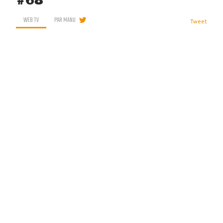
#68
WEB TV
PAR
MANU
Tweet