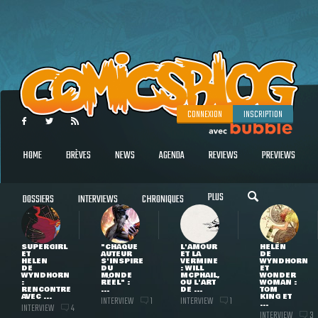
CONNEXION
INSCRIPTION
HOME
BRÈVES
NEWS
AGENDA
REVIEWS
PREVIEWS
PLUS
DOSSIERS
INTERVIEWS
CHRONIQUES
SUPERGIRL
"CHAQUE
L'AMOUR
HELEN
ET
AUTEUR
ET LA
DE
HELEN
S'INSPIRE
VERMINE
WYNDHORN
DE
DU
: WILL
ET
WYNDHORN
MONDE
MCPHAIL,
WONDER
:
RÉEL" :
OU L'ART
WOMAN :
RENCONTRE
...
DE ...
TOM
AVEC ...
KING ET
INTERVIEW
INTERVIEW
1
1
...
INTERVIEW
4
INTERVIEW
3