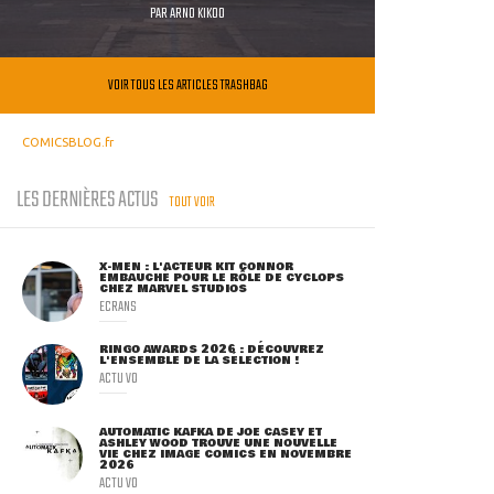
PAR
ARNO KIKOO
VOIR TOUS LES ARTICLES TRASHBAG
COMICSBLOG.fr
LES DERNIÈRES ACTUS
TOUT VOIR
X-MEN : L'ACTEUR KIT CONNOR
EMBAUCHÉ POUR LE RÔLE DE CYCLOPS
CHEZ MARVEL STUDIOS
ECRANS
RINGO AWARDS 2026 : DÉCOUVREZ
L'ENSEMBLE DE LA SÉLECTION !
ACTU VO
AUTOMATIC KAFKA DE JOE CASEY ET
ASHLEY WOOD TROUVE UNE NOUVELLE
VIE CHEZ IMAGE COMICS EN NOVEMBRE
2026
ACTU VO