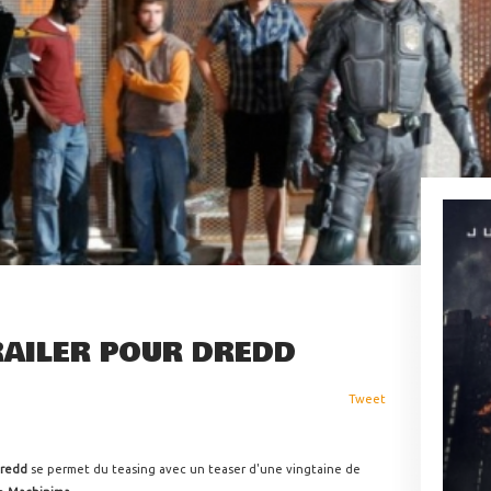
RAILER POUR DREDD
Tweet
redd
se permet du teasing avec un teaser d'une vingtaine de