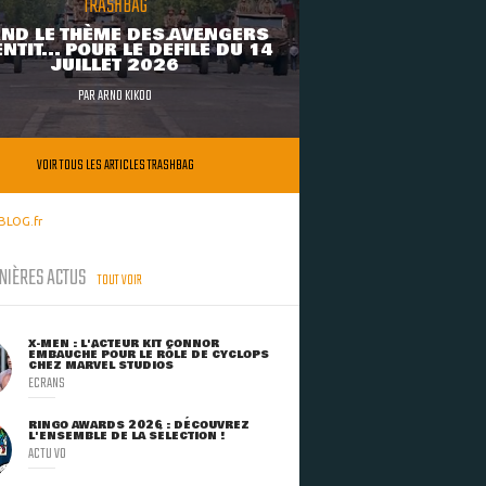
TRASHBAG
ND LE THÈME DES AVENGERS
NTIT... POUR LE DÉFILÉ DU 14
JUILLET 2026
PAR
ARNO KIKOO
VOIR TOUS LES ARTICLES TRASHBAG
BLOG.fr
NIÈRES ACTUS
TOUT VOIR
X-MEN : L'ACTEUR KIT CONNOR
EMBAUCHÉ POUR LE RÔLE DE CYCLOPS
CHEZ MARVEL STUDIOS
ECRANS
RINGO AWARDS 2026 : DÉCOUVREZ
L'ENSEMBLE DE LA SÉLECTION !
ACTU VO