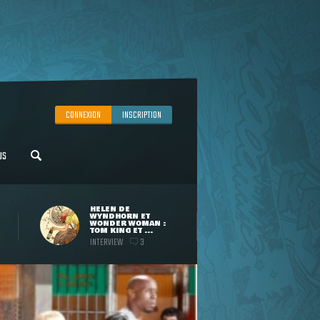
CONNEXION
INSCRIPTION
US
HELEN DE
WYNDHORN ET
WONDER WOMAN :
TOM KING ET ...
INTERVIEW
3