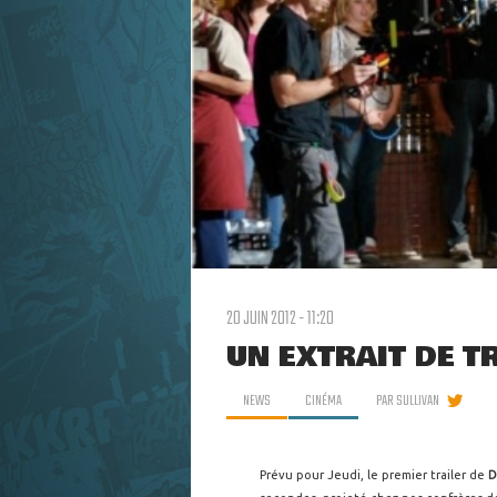
20 JUIN 2012 - 11:20
UN EXTRAIT DE T
NEWS
CINÉMA
PAR
SULLIVAN
Prévu pour Jeudi, le premier trailer de
D