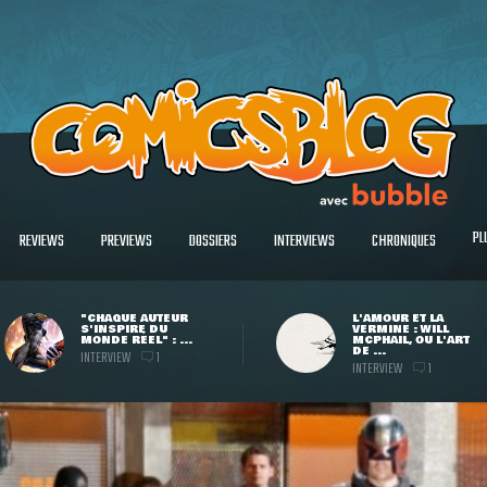
PL
REVIEWS
PREVIEWS
DOSSIERS
INTERVIEWS
CHRONIQUES
"CHAQUE AUTEUR
L'AMOUR ET LA
S'INSPIRE DU
VERMINE : WILL
MONDE RÉEL" : ...
MCPHAIL, OU L'ART
DE ...
INTERVIEW
1
INTERVIEW
1