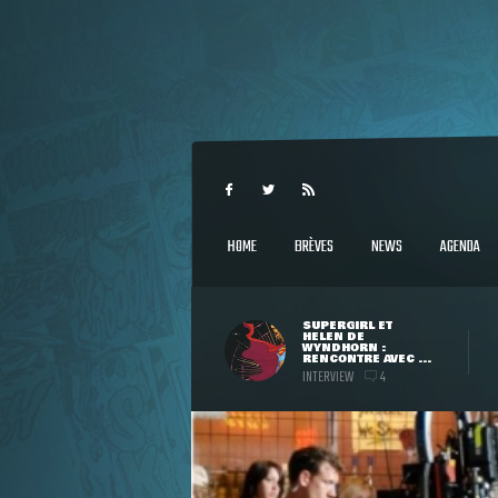
HOME
BRÈVES
NEWS
AGENDA
SUPERGIRL ET
HELEN DE
WYNDHORN :
RENCONTRE AVEC ...
INTERVIEW
4