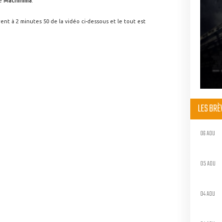
de
Machinima
.
nt à 2 minutes 50 de la vidéo ci-dessous et le tout est
LES BR
06 AOU
05 AOU
04 AOU