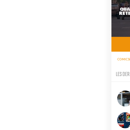
QUA
RETE
COMICS
LES DER