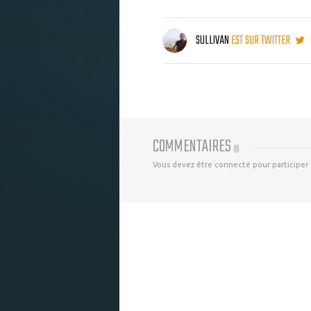
SULLIVAN
EST SUR TWITTER
COMMENTAIRES
(
0
)
Vous devez être connecté pour participer