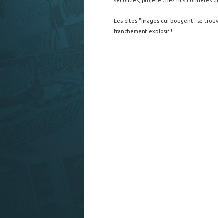
secondes, projeté chez nos confrères 
Les-dites "images-qui-bougent" se trouve
franchement explosif !