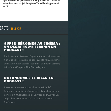
Spider-Man : le président de Sony Pictures confirme
n'avoir aucun projet de spin-off en développement
actif
DCASTS
TOUT VOIR
SUPER-HÉROÏNES AU CINÉMA :
UN DÉBAT 100% FÉMININ EN
PODCAST !
Après Wonder Woman, Captain Marvel, et le récent
film Birds of Prey, mais aussi avec la venue proche
de Black Widow, Wonder Woman 1984 et un casting
très diversifié pour The Eternals, les ...
DC FANDOME : LE BILAN EN
PODCAST !
Au cours du weekend passé se tenait le DC
Fandome, premier évènement intégralement en
ligne et 100% consacré aux univers de DC, avec un
angle définitivement axé sur les adaptations
filmiques ...