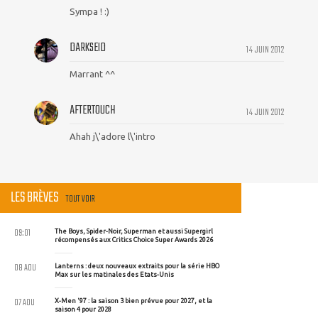
Sympa ! :)
DARKSEID
14 JUIN 2012
Marrant ^^
AFTERTOUCH
14 JUIN 2012
Ahah j\'adore l\'intro
LES BRÈVES
TOUT VOIR
09:01
The Boys, Spider-Noir, Superman et aussi Supergirl
récompensés aux Critics Choice Super Awards 2026
08 AOU
Lanterns : deux nouveaux extraits pour la série HBO
Max sur les matinales des Etats-Unis
07 AOU
X-Men '97 : la saison 3 bien prévue pour 2027, et la
saison 4 pour 2028