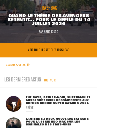
TRASHBAG
QUAND LE THÈME DES AVENGERS
RETENTIT... POUR LE DÉFILÉ DU 14
JUILLET 2026
PAR
ARNO KIKOO
VOIR TOUS LES ARTICLES TRASHBAG
COMICSBLOG.fr
LES DERNIÈRES ACTUS
TOUT VOIR
THE BOYS, SPIDER-NOIR, SUPERMAN ET
AUSSI SUPERGIRL RÉCOMPENSÉS AUX
CRITICS CHOICE SUPER AWARDS 2026
BRÈVE
LANTERNS : DEUX NOUVEAUX EXTRAITS
POUR LA SÉRIE HBO MAX SUR LES
MATINALES DES ETATS-UNIS