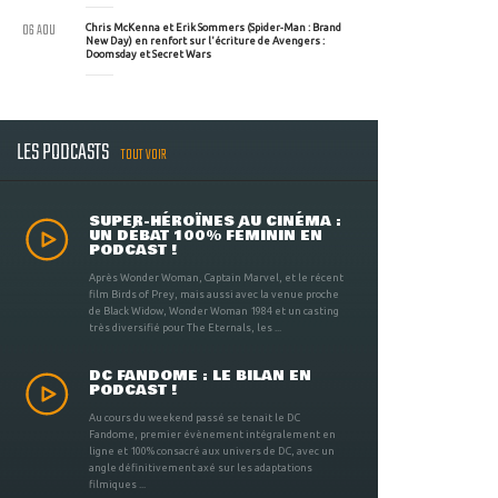
06 AOU
Chris McKenna et Erik Sommers (Spider-Man : Brand
New Day) en renfort sur l'écriture de Avengers :
Doomsday et Secret Wars
LES PODCASTS
TOUT VOIR
SUPER-HÉROÏNES AU CINÉMA :
UN DÉBAT 100% FÉMININ EN
PODCAST !
Après Wonder Woman, Captain Marvel, et le récent
film Birds of Prey, mais aussi avec la venue proche
de Black Widow, Wonder Woman 1984 et un casting
très diversifié pour The Eternals, les ...
DC FANDOME : LE BILAN EN
PODCAST !
Au cours du weekend passé se tenait le DC
Fandome, premier évènement intégralement en
ligne et 100% consacré aux univers de DC, avec un
angle définitivement axé sur les adaptations
filmiques ...