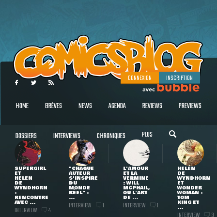
CONNEXION
INSCRIPTION
HOME
BRÈVES
NEWS
AGENDA
REVIEWS
PREVIEWS
PLUS
DOSSIERS
INTERVIEWS
CHRONIQUES
SUPERGIRL
"CHAQUE
L'AMOUR
HELEN
ET
AUTEUR
ET LA
DE
HELEN
S'INSPIRE
VERMINE
WYNDHORN
DE
DU
: WILL
ET
WYNDHORN
MONDE
MCPHAIL,
WONDER
:
RÉEL" :
OU L'ART
WOMAN :
RENCONTRE
...
DE ...
TOM
AVEC ...
KING ET
INTERVIEW
INTERVIEW
1
1
...
INTERVIEW
4
INTERVIEW
3