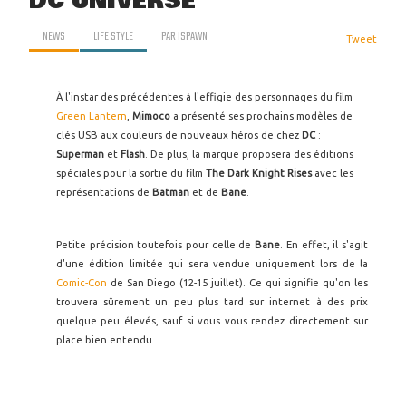
DC UNIVERSE
NEWS
LIFE STYLE
PAR
ISPAWN
Tweet
À l'instar des précédentes à l'effigie des personnages du film
Green Lantern
,
Mimoco
a présenté ses prochains modèles de
clés USB aux couleurs de nouveaux héros de chez
DC
:
Superman
et
Flash
. De plus, la marque proposera des éditions
spéciales pour la sortie du film
The Dark Knight Rises
avec les
représentations de
Batman
et de
Bane
.
Petite précision toutefois pour celle de
Bane
. En effet, il s'agit
d'une édition limitée qui sera vendue uniquement lors de la
Comic-Con
de San Diego (12-15 juillet). Ce qui signifie qu'on les
trouvera sûrement un peu plus tard sur internet à des prix
quelque peu élevés, sauf si vous vous rendez directement sur
place bien entendu.