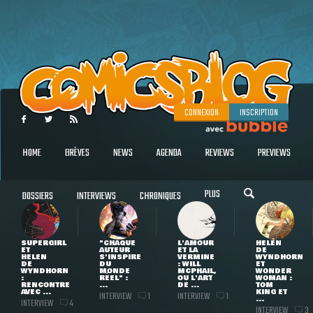
CONNEXION
INSCRIPTION
HOME
BRÈVES
NEWS
AGENDA
REVIEWS
PREVIEWS
PLUS
DOSSIERS
INTERVIEWS
CHRONIQUES
SUPERGIRL
"CHAQUE
L'AMOUR
HELEN
ET
AUTEUR
ET LA
DE
HELEN
S'INSPIRE
VERMINE
WYNDHORN
DE
DU
: WILL
ET
WYNDHORN
MONDE
MCPHAIL,
WONDER
:
RÉEL" :
OU L'ART
WOMAN :
RENCONTRE
...
DE ...
TOM
AVEC ...
KING ET
INTERVIEW
INTERVIEW
1
1
...
INTERVIEW
4
INTERVIEW
3