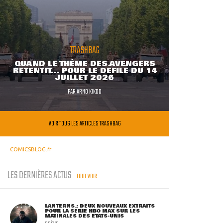
TRASHBAG
QUAND LE THÈME DES AVENGERS
RETENTIT... POUR LE DÉFILÉ DU 14
JUILLET 2026
PAR
ARNO KIKOO
VOIR TOUS LES ARTICLES TRASHBAG
COMICSBLOG.fr
LES DERNIÈRES ACTUS
TOUT VOIR
LANTERNS : DEUX NOUVEAUX EXTRAITS
POUR LA SÉRIE HBO MAX SUR LES
MATINALES DES ETATS-UNIS