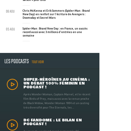
06 AOU
Chris McKenna et Erik Sommers (Spider-Man : Brand
New Day) en renfort sur l'écriture de Avengers :
Doomsday et Secret Wars
05 AOU
Spider-Man : Brand New Day : en France, un succès
record aussi avec 3 millions d'entrées en une
semaine
LES PODCASTS
TOUT VOIR
SUPER-HÉROÏNES AU CINÉMA :
UN DÉBAT 100% FÉMININ EN
PODCAST !
Après Wonder Woman, Captain Marvel, et le récent
film Birds of Prey, mais aussi avec la venue proche
de Black Widow, Wonder Woman 1984 et un casting
très diversifié pour The Eternals, les ...
DC FANDOME : LE BILAN EN
PODCAST !