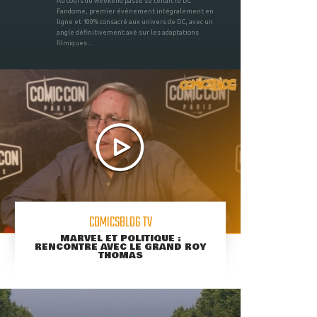
Au cours du weekend passé se tenait le DC
Fandome, premier évènement intégralement en
ligne et 100% consacré aux univers de DC, avec un
angle définitivement axé sur les adaptations
filmiques ...
COMICSBLOG TV
MARVEL ET POLITIQUE :
RENCONTRE AVEC LE GRAND ROY
THOMAS