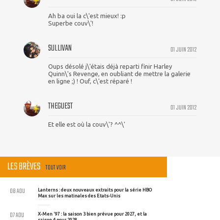
Ah ba oui la c\'est mieux! :p
Superbe couv\'!
SULLIVAN
01 JUIN 2012
Oups désolé j\'étais déjà reparti finir Harley
Quinn\'s Revenge, en oubliant de mettre la galerie
en ligne ;) ! Ouf, c\'est réparé !
THEGUEST
01 JUIN 2012
Et elle est où la couv\'? ^^\'
LES BRÈVES
TOUT VOIR
08 AOU
Lanterns : deux nouveaux extraits pour la série HBO
Max sur les matinales des Etats-Unis
07 AOU
X-Men '97 : la saison 3 bien prévue pour 2027, et la
saison 4 pour 2028