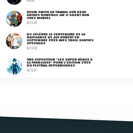
BRÈVE
KEVIN SMITH AU TRAVAIL SUR DEUX
AUTRES NUMÉROS JAY & SILENT BOB
CHEZ MARVEL
ACTU VO
DC CÉLÈBRE LE CENTENAIRE DE LA
NAISSANCE DE JOE KUBERT EN
SEPTEMBRE 2026 AVEC TROIS SORTIES
SPÉCIALES
ACTU VO
UNE EXPOSITION "LES SUPER-HÉROS À
LA FRANÇAISE" POUR L'ÉDITION 2026
DU FESTIVAL HYPERMONDES
ACTU VF