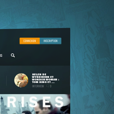
CONNEXION
INSCRIPTION
US
HELEN DE
WYNDHORN ET
WONDER WOMAN :
TOM KING ET ...
INTERVIEW
3