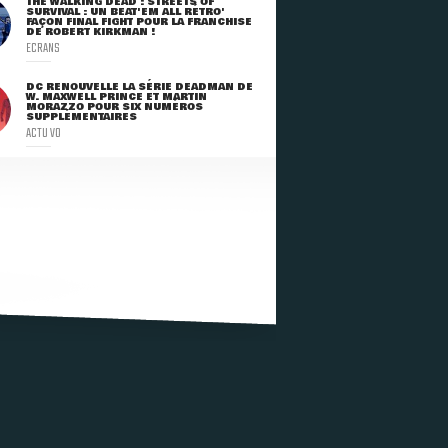
THE WALKING DEAD : STREETS OF
SURVIVAL : UN BEAT'EM ALL RÉTRO'
FAÇON FINAL FIGHT POUR LA FRANCHISE
DE ROBERT KIRKMAN !
ECRANS
DC RENOUVELLE LA SÉRIE DEADMAN DE
W. MAXWELL PRINCE ET MARTIN
MORAZZO POUR SIX NUMÉROS
SUPPLÉMENTAIRES
ACTU VO