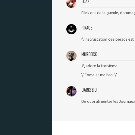
ECAZ
Elles ont de la gueule, domma
PIKACE
l\'inscrustation des persos est
MURDOCK
J\'adore la troisième.
\"Come at me bro !\"
DARKSEID
De quoi alimenter les Journa