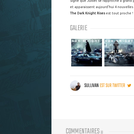
Signe que Juillet se rapproche à grand 
et apparaissent aujourd'hui 4 nouvelles
The Dark Knight Rises
est tout proche !
GALERIE
SULLIVAN
EST SUR TWITTER
COMMENTAIRES
(
8
)