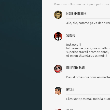
Vous devez être connecté pour participer
MISTERMINISTER
Aïe, aïe, comme ça va déboiter 
SERGIO
just epic !!!
la troisieme prefigure un affr
superbe travail promotionnel, 
et on en attendait pas moin !
BLUE BOX MAN
Des affiches qui nous en metten
GYCEE
Elles sont pas mal, mais la qua