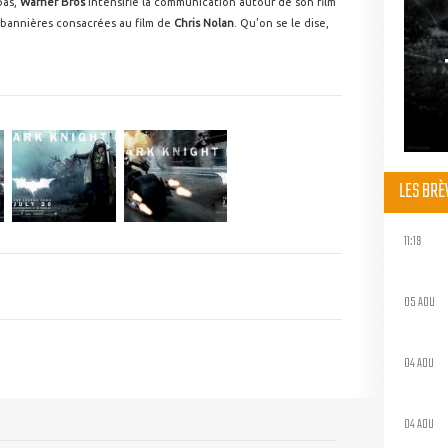
pas,
Warner Bros
intensifie la communication autour de son film
 bannières consacrées au film de
Chris Nolan
. Qu'on se le dise,
LES BR
11:19
05 AOU
04 AOU
04 AOU