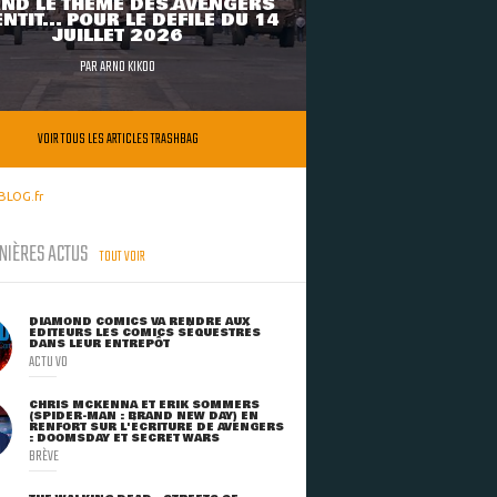
ND LE THÈME DES AVENGERS
NTIT... POUR LE DÉFILÉ DU 14
JUILLET 2026
PAR
ARNO KIKOO
VOIR TOUS LES ARTICLES TRASHBAG
BLOG.fr
NIÈRES ACTUS
TOUT VOIR
DIAMOND COMICS VA RENDRE AUX
ÉDITEURS LES COMICS SÉQUESTRÉS
DANS LEUR ENTREPÔT
ACTU VO
CHRIS MCKENNA ET ERIK SOMMERS
(SPIDER-MAN : BRAND NEW DAY) EN
RENFORT SUR L'ÉCRITURE DE AVENGERS
: DOOMSDAY ET SECRET WARS
BRÈVE