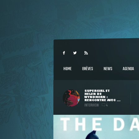
HOME
BRÈVES
NEWS
AGENDA
SUPERGIRL ET
HELEN DE
WYNDHORN :
RENCONTRE AVEC ...
INTERVIEW
4