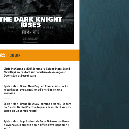
THE DARK KNIGHT
RISES
FILM - 2012
ÈVES
TOUT VOIR
Chris McKenna et Erik Sommers (Spider-Man : Brand
New Day) en renfort sur l'écriture de Avengers :
Doomsday et Secret Wars
Spider-Man : Brand New Day : en France, un succès
record aussi avec 3 millions d'entrées en une
semaine
Spider-Man : Brand New Day : comme attendu, le film
de Destin Daniel Cretton dépasse le milliard au box-
office en un temps record
Spider-Man : le président de Sony Pictures confirme
n'avoir aucun projet de spin-off en développement
actif