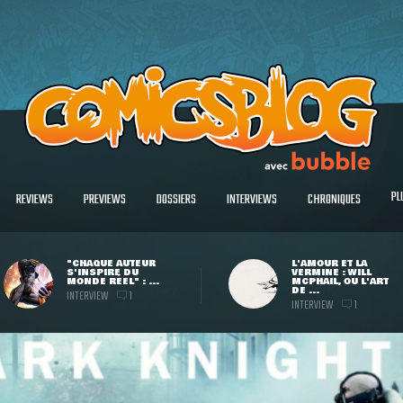
PL
REVIEWS
PREVIEWS
DOSSIERS
INTERVIEWS
CHRONIQUES
"CHAQUE AUTEUR
L'AMOUR ET LA
S'INSPIRE DU
VERMINE : WILL
MONDE RÉEL" : ...
MCPHAIL, OU L'ART
DE ...
INTERVIEW
1
INTERVIEW
1