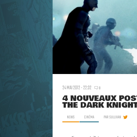
24 MAI 2012 - 22:32
8
4 NOUVEAUX POS
THE DARK KNIGHT
NEWS
CINÉMA
PAR
SULLIVAN