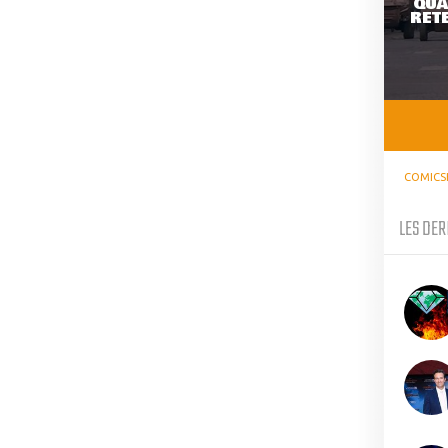
QUA
RETE
COMICS
LES DER