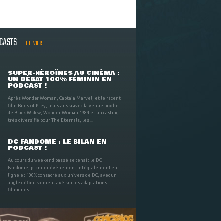
DCASTS
TOUT VOIR
SUPER-HÉROÏNES AU CINÉMA :
UN DÉBAT 100% FÉMININ EN
PODCAST !
Après Wonder Woman, Captain Marvel, et le récent
film Birds of Prey, mais aussi avec la venue proche
de Black Widow, Wonder Woman 1984 et un casting
très diversifié pour The Eternals, les ...
DC FANDOME : LE BILAN EN
PODCAST !
Au cours du weekend passé se tenait le DC
Fandome, premier évènement intégralement en
ligne et 100% consacré aux univers de DC, avec un
angle définitivement axé sur les adaptations
filmiques ...