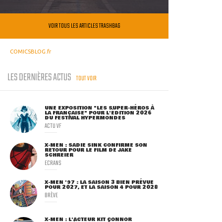
VOIR TOUS LES ARTICLES TRASHBAG
COMICSBLOG.fr
LES DERNIÈRES ACTUS
TOUT VOIR
UNE EXPOSITION "LES SUPER-HÉROS À
LA FRANÇAISE" POUR L'ÉDITION 2026
DU FESTIVAL HYPERMONDES
ACTU VF
X-MEN : SADIE SINK CONFIRME SON
RETOUR POUR LE FILM DE JAKE
SCHREIER
ECRANS
X-MEN '97 : LA SAISON 3 BIEN PRÉVUE
POUR 2027, ET LA SAISON 4 POUR 2028
BRÈVE
X-MEN : L'ACTEUR KIT CONNOR