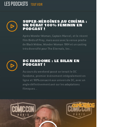
LES PODCASTS
TOUT VOIR
SUPER-HÉROÏNES AU CINÉMA :
UN DÉBAT 100% FÉMININ EN
PODCAST !
Après Wonder Woman, Captain Marvel, et le récent
film Birds of Prey, mais aussi avec la venue proche
de Black Widow, Wonder Woman 1984 et un casting
très diversifié pour The Eternals, les ...
DC FANDOME : LE BILAN EN
PODCAST !
Au cours du weekend passé se tenait le DC
Fandome, premier évènement intégralement en
ligne et 100% consacré aux univers de DC, avec un
angle définitivement axé sur les adaptations
filmiques ...