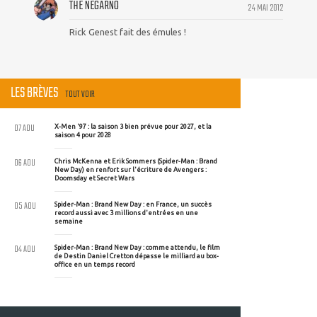
THE NEGARNO
24 MAI 2012
Rick Genest fait des émules !
LES BRÈVES
TOUT VOIR
07 AOU
X-Men '97 : la saison 3 bien prévue pour 2027, et la
saison 4 pour 2028
06 AOU
Chris McKenna et Erik Sommers (Spider-Man : Brand
New Day) en renfort sur l'écriture de Avengers :
Doomsday et Secret Wars
05 AOU
Spider-Man : Brand New Day : en France, un succès
record aussi avec 3 millions d'entrées en une
semaine
04 AOU
Spider-Man : Brand New Day : comme attendu, le film
de Destin Daniel Cretton dépasse le milliard au box-
office en un temps record