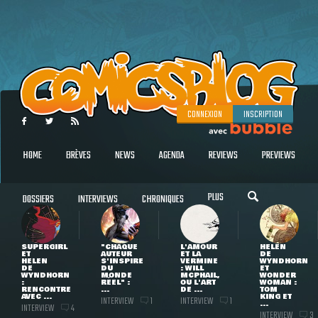
CONNEXION
INSCRIPTION
HOME
BRÈVES
NEWS
AGENDA
REVIEWS
PREVIEWS
PLUS
DOSSIERS
INTERVIEWS
CHRONIQUES
SUPERGIRL
"CHAQUE
L'AMOUR
HELEN
ET
AUTEUR
ET LA
DE
HELEN
S'INSPIRE
VERMINE
WYNDHORN
DE
DU
: WILL
ET
WYNDHORN
MONDE
MCPHAIL,
WONDER
:
RÉEL" :
OU L'ART
WOMAN :
RENCONTRE
...
DE ...
TOM
AVEC ...
KING ET
INTERVIEW
INTERVIEW
1
1
...
INTERVIEW
4
INTERVIEW
3