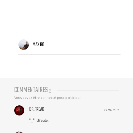
MAX BO
COMMENTAIRES
(
2
)
Vous devez être connecté pour participer
DR.FREAK
24 MAI 2012
°_° :d?eule: