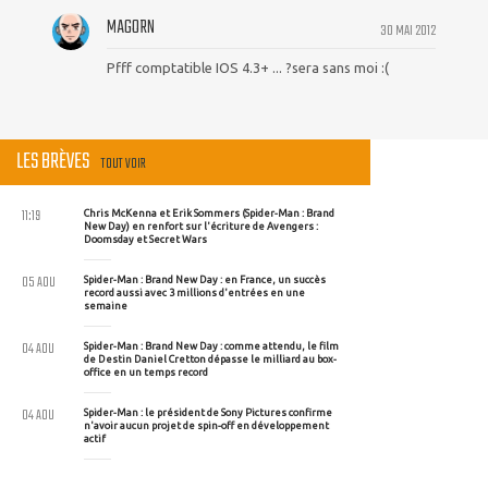
MAGORN
30 MAI 2012
Pfff comptatible IOS 4.3+ ... ?sera sans moi :(
LES BRÈVES
TOUT VOIR
11:19
Chris McKenna et Erik Sommers (Spider-Man : Brand
New Day) en renfort sur l'écriture de Avengers :
Doomsday et Secret Wars
05 AOU
Spider-Man : Brand New Day : en France, un succès
record aussi avec 3 millions d'entrées en une
semaine
04 AOU
Spider-Man : Brand New Day : comme attendu, le film
de Destin Daniel Cretton dépasse le milliard au box-
office en un temps record
04 AOU
Spider-Man : le président de Sony Pictures confirme
n'avoir aucun projet de spin-off en développement
actif