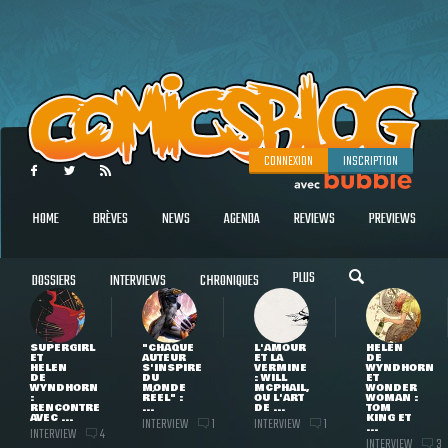
CONNEXION
INSCRIPTION
HOME
BRÈVES
NEWS
AGENDA
REVIEWS
PREVIEWS
PLUS
DOSSIERS
INTERVIEWS
CHRONIQUES
SUPERGIRL
"CHAQUE
L'AMOUR
HELEN
ET
AUTEUR
ET LA
DE
HELEN
S'INSPIRE
VERMINE
WYNDHORN
DE
DU
: WILL
ET
WYNDHORN
MONDE
MCPHAIL,
WONDER
:
RÉEL" :
OU L'ART
WOMAN :
RENCONTRE
...
DE ...
TOM
AVEC ...
KING ET
INTERVIEW
INTERVIEW
1
1
...
INTERVIEW
4
INTERVIEW
3