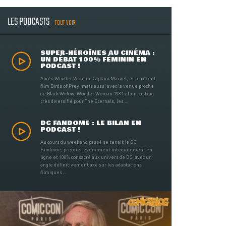
LES PODCASTS
TOUT VOIR
SUPER-HÉROÏNES AU CINÉMA :
UN DÉBAT 100% FÉMININ EN
PODCAST !
Après Wonder Woman, Captain Marvel, et le récent
film Birds of Prey, mais aussi avec la venue proche
de Black Widow, Wonder Woman 1984 et un casting
très diversifié pour The Eternals, les ...
DC FANDOME : LE BILAN EN
PODCAST !
Au cours du weekend passé se tenait le DC
Fandome, premier évènement intégralement en
ligne et 100% consacré aux univers de DC, avec un
angle définitivement axé sur les adaptations
filmiques ...