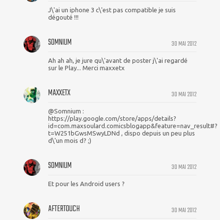
J\'ai un iphone 3 c\'est pas compatible je suis
dégouté !!!
SOMNIUM
30 MAI 2012
Ah ah ah, je jure qu\'avant de poster j\'ai regardé
sur le Play... Merci maxxetx
MAXXETX
30 MAI 2012
@Somnium :
https://play.google.com/store/apps/details?
id=com.maxsoulard.comicsblogapp&feature=nav_result#?
t=W251bGwsMSwyLDNd , dispo depuis un peu plus
d\'un mois d? ;)
SOMNIUM
30 MAI 2012
Et pour les Android users ?
AFTERTOUCH
30 MAI 2012