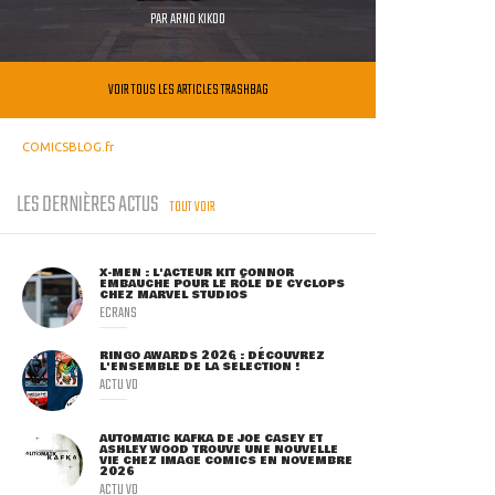
PAR
ARNO KIKOO
VOIR TOUS LES ARTICLES TRASHBAG
COMICSBLOG.fr
LES DERNIÈRES ACTUS
TOUT VOIR
X-MEN : L'ACTEUR KIT CONNOR
EMBAUCHÉ POUR LE RÔLE DE CYCLOPS
CHEZ MARVEL STUDIOS
ECRANS
RINGO AWARDS 2026 : DÉCOUVREZ
L'ENSEMBLE DE LA SÉLECTION !
ACTU VO
AUTOMATIC KAFKA DE JOE CASEY ET
ASHLEY WOOD TROUVE UNE NOUVELLE
VIE CHEZ IMAGE COMICS EN NOVEMBRE
2026
ACTU VO