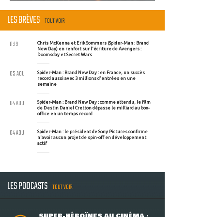
LES BRÈVES
TOUT VOIR
11:19
Chris McKenna et Erik Sommers (Spider-Man : Brand
New Day) en renfort sur l'écriture de Avengers :
Doomsday et Secret Wars
05 AOU
Spider-Man : Brand New Day : en France, un succès
record aussi avec 3 millions d'entrées en une
semaine
04 AOU
Spider-Man : Brand New Day : comme attendu, le film
de Destin Daniel Cretton dépasse le milliard au box-
office en un temps record
04 AOU
Spider-Man : le président de Sony Pictures confirme
n'avoir aucun projet de spin-off en développement
actif
LES PODCASTS
TOUT VOIR
SUPER-HÉROÏNES AU CINÉMA :