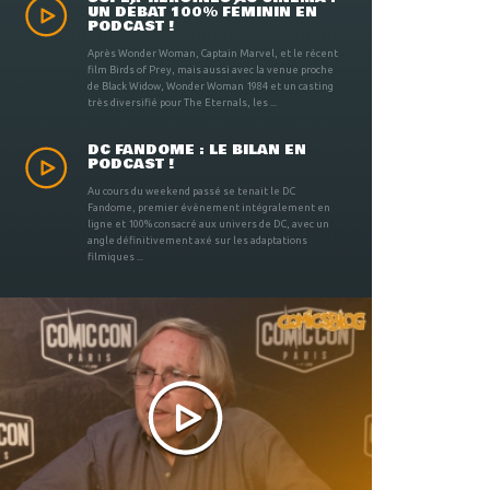
UN DÉBAT 100% FÉMININ EN
PODCAST !
Après Wonder Woman, Captain Marvel, et le récent
film Birds of Prey, mais aussi avec la venue proche
de Black Widow, Wonder Woman 1984 et un casting
très diversifié pour The Eternals, les ...
DC FANDOME : LE BILAN EN
PODCAST !
Au cours du weekend passé se tenait le DC
Fandome, premier évènement intégralement en
ligne et 100% consacré aux univers de DC, avec un
angle définitivement axé sur les adaptations
filmiques ...