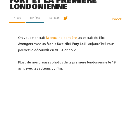
FURY ET LA PREMIÈRE
LONDONIENNE
NEWS
CINÉMA
PAR
MANU
Tweet
On vous montrait
la semaine dernière
un extrait du film
Avengers
avec un face-à-face
Nick Fury
-
Lok
i. Aujourd'hui vous
pouvez le découvrir en VOST et en VF.
Plus : de nombreuses photos de la première londonienne le 19
avril avec les acteurs du film.