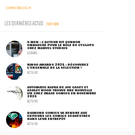
COMICSBLOG.fr
LES DERNIÈRES ACTUS
TOUT VOIR
X-MEN : L'ACTEUR KIT CONNOR
EMBAUCHÉ POUR LE RÔLE DE CYCLOPS
CHEZ MARVEL STUDIOS
ECRANS
RINGO AWARDS 2026 : DÉCOUVREZ
L'ENSEMBLE DE LA SÉLECTION !
ACTU VO
AUTOMATIC KAFKA DE JOE CASEY ET
ASHLEY WOOD TROUVE UNE NOUVELLE
VIE CHEZ IMAGE COMICS EN NOVEMBRE
2026
ACTU VO
DIAMOND COMICS VA RENDRE AUX
ÉDITEURS LES COMICS SÉQUESTRÉS
DANS LEUR ENTREPÔT
ACTU VO