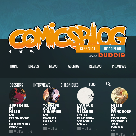
CONNEXION
INSCRIPTION
HOME
BRÈVES
NEWS
AGENDA
REVIEWS
PREVIEWS
PLUS
DOSSIERS
INTERVIEWS
CHRONIQUES
SUPERGIRL
"CHAQUE
L'AMOUR
HELEN
ET
AUTEUR
ET LA
DE
HELEN
S'INSPIRE
VERMINE
WYNDHORN
DE
DU
: WILL
ET
WYNDHORN
MONDE
MCPHAIL,
WONDER
:
RÉEL" :
OU L'ART
WOMAN :
RENCONTRE
...
DE ...
TOM
AVEC ...
KING ET
INTERVIEW
INTERVIEW
1
1
...
INTERVIEW
4
INTERVIEW
3