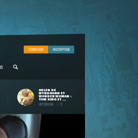
CONNEXION
INSCRIPTION
US
HELEN DE
WYNDHORN ET
WONDER WOMAN :
TOM KING ET ...
INTERVIEW
3