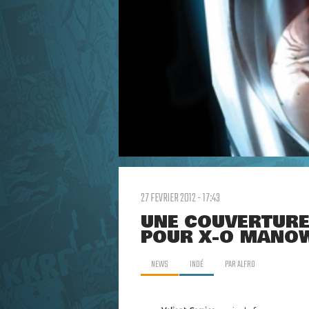
27 FEVRIER 2012 - 17:43
UNE COUVERTURE
POUR X-O MANO
NEWS
INDÉ
PAR
ALFRO