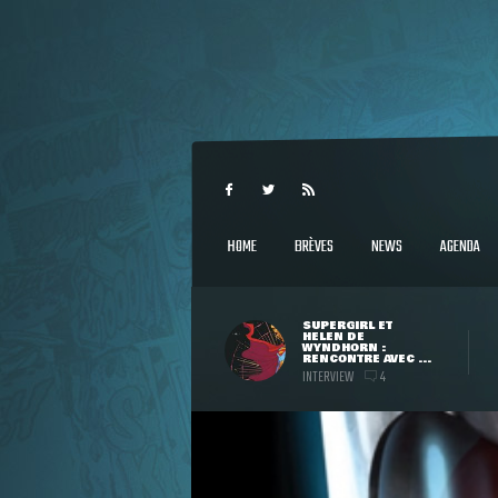
HOME
BRÈVES
NEWS
AGENDA
SUPERGIRL ET
HELEN DE
WYNDHORN :
RENCONTRE AVEC ...
INTERVIEW
4