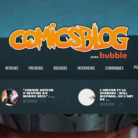
PL
REVIEWS
PREVIEWS
DOSSIERS
INTERVIEWS
CHRONIQUES
"CHAQUE AUTEUR
L'AMOUR ET LA
S'INSPIRE DU
VERMINE : WILL
MONDE RÉEL" : ...
MCPHAIL, OU L'ART
DE ...
INTERVIEW
1
INTERVIEW
1