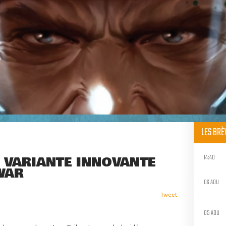
LES BR
14:40
 VARIANTE INNOVANTE
WAR
06 AOU
Tweet
05 AOU