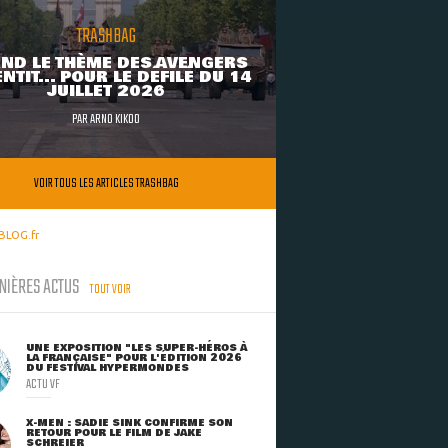
TRASHBAG
ND LE THÈME DES AVENGERS
NTIT... POUR LE DÉFILÉ DU 14
JUILLET 2026
PAR
ARNO KIKOO
VOIR TOUS LES ARTICLES TRASHBAG
BLOG.fr
NIÈRES ACTUS
TOUT VOIR
UNE EXPOSITION "LES SUPER-HÉROS À
LA FRANÇAISE" POUR L'ÉDITION 2026
DU FESTIVAL HYPERMONDES
ACTU VF
X-MEN : SADIE SINK CONFIRME SON
RETOUR POUR LE FILM DE JAKE
SCHREIER