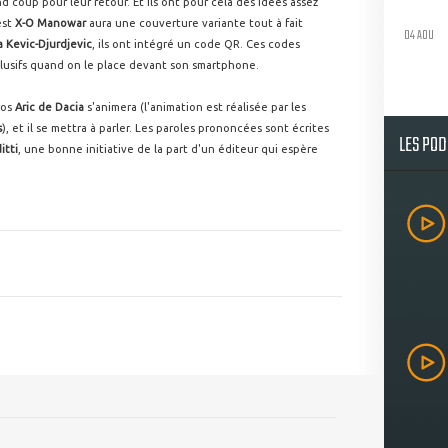
d coup pour leur retour. Et ils ont pour cela des idées assez
'est
X-O Manowar
aura une couverture variante tout à fait
04 AOU
 Kevic-Djurdjevic
, ils ont intégré un code QR. Ces codes
usifs quand on le place devant son smartphone.
ros
Aric de Dacia
s'animera (l'animation est réalisée par les
s
), et il se mettra à parler. Les paroles prononcées sont écrites
LES PO
itti
, une bonne initiative de la part d'un éditeur qui espère