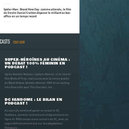
Spider-Man : Brand New Day : comme attendu, le film
de Destin Daniel Cretton dépasse le milliard au box-
office en un temps record
DCASTS
TOUT VOIR
SUPER-HÉROÏNES AU CINÉMA :
UN DÉBAT 100% FÉMININ EN
PODCAST !
Après Wonder Woman, Captain Marvel, et le récent
film Birds of Prey, mais aussi avec la venue proche
de Black Widow, Wonder Woman 1984 et un casting
très diversifié pour The Eternals, les ...
DC FANDOME : LE BILAN EN
PODCAST !
Au cours du weekend passé se tenait le DC
Fandome, premier évènement intégralement en
ligne et 100% consacré aux univers de DC, avec un
angle définitivement axé sur les adaptations
filmiques ...