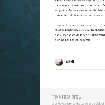
Valiant Comics
essaie de frapper un gran
particulières. Ainsi , leur titre-phare qu
singulière. Sur une illustration de
Jelena
permettent d'obtenir des contenus excl
Ici, quand on activera le code QR, le hé
Studios Continuity
créés par
Neal Adam
par le scénariste de la série
Robert Vend
bien ne pas passer inaperçu.
ALFRO
COMMENTAIRES
(
0
)
Vous devez être connecté pour participer