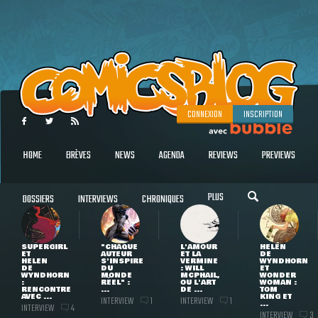
CONNEXION
INSCRIPTION
HOME
BRÈVES
NEWS
AGENDA
REVIEWS
PREVIEWS
PLUS
DOSSIERS
INTERVIEWS
CHRONIQUES
SUPERGIRL
"CHAQUE
L'AMOUR
HELEN
ET
AUTEUR
ET LA
DE
HELEN
S'INSPIRE
VERMINE
WYNDHORN
DE
DU
: WILL
ET
WYNDHORN
MONDE
MCPHAIL,
WONDER
:
RÉEL" :
OU L'ART
WOMAN :
RENCONTRE
...
DE ...
TOM
AVEC ...
KING ET
INTERVIEW
INTERVIEW
1
1
...
INTERVIEW
4
INTERVIEW
3