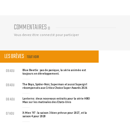
COMMENTAIRES
(
0
)
Vous devez être connecté pour participer
LES BRÈVES
TOUT VOIR
09 AOU
Blue Beetle : pas de panique, la série animée est
toujours en développement.
09 AOU
The Boys, Spider-Noir, Superman et aussi Supergirl
récompensés aux Critics Choice Super Awards 2026
08 AOU
Lanterns : deux nouveaux extraits pour la série HBO
Max sur les matinales des Etats-Unis
07 AOU
X-Men '97 : la saison 3 bien prévue pour 2027, et la
saison 4 pour 2028