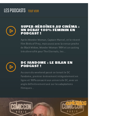
LES PODCASTS
TOUT VOIR
SUPER-HÉROÏNES AU CINÉMA :
UN DÉBAT 100% FÉMININ EN
PODCAST !
Après Wonder Woman, Captain Marvel, et le récent
film Birds of Prey, mais aussi avec la venue proche
de Black Widow, Wonder Woman 1984 et un casting
très diversifié pour The Eternals, les ...
DC FANDOME : LE BILAN EN
PODCAST !
Au cours du weekend passé se tenait le DC
Fandome, premier évènement intégralement en
ligne et 100% consacré aux univers de DC, avec un
angle définitivement axé sur les adaptations
filmiques ...