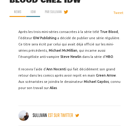
BLOOD CHEZ IDW
NEWS
IDW
PAR
SULLIVAN
Tweet
Après les trois mini-séries consacrées à la série télé
True Blood
,
l'éditeur
IDW Publishing
a décidé de publier une série régulière.
Ce titre sera écrit par celui qui avait déjà officié sur les mini-
séries précédents,
Michael McMillian
, qui incarne aussi
l'évangéliste anti-vampire
Steve Newlin
dans la série d'
HBO
.
Il recevra l'aide d'
Ann Nocenti
qui fait décidément son grand
retour dans les comics après avoir reprit en main
Green Arrow
.
Aux scénaristes se joindra le dessinateur
Michael Gaydos
, connu
pour son travail sur
Alias
.
SULLIVAN
EST SUR TWITTER