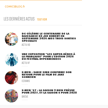
COMICSBLOG.fr
LES DERNIÈRES ACTUS
TOUT VOIR
DC CÉLÈBRE LE CENTENAIRE DE LA
NAISSANCE DE JOE KUBERT EN
SEPTEMBRE 2026 AVEC TROIS SORTIES
SPÉCIALES
ACTU VO
UNE EXPOSITION "LES SUPER-HÉROS À
LA FRANÇAISE" POUR L'ÉDITION 2026
DU FESTIVAL HYPERMONDES
ACTU VF
X-MEN : SADIE SINK CONFIRME SON
RETOUR POUR LE FILM DE JAKE
SCHREIER
ECRANS
X-MEN '97 : LA SAISON 3 BIEN PRÉVUE
POUR 2027, ET LA SAISON 4 POUR 2028
BRÈVE