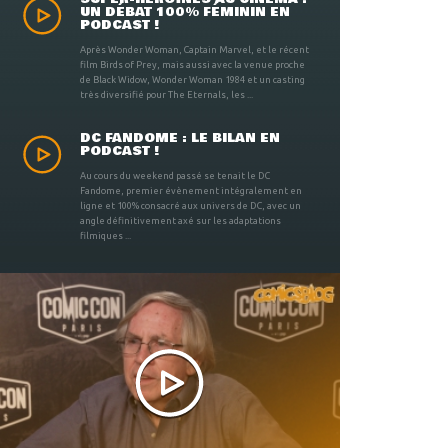
UN DÉBAT 100% FÉMININ EN
PODCAST !
Après Wonder Woman, Captain Marvel, et le récent
film Birds of Prey, mais aussi avec la venue proche
de Black Widow, Wonder Woman 1984 et un casting
très diversifié pour The Eternals, les ...
DC FANDOME : LE BILAN EN
PODCAST !
Au cours du weekend passé se tenait le DC
Fandome, premier évènement intégralement en
ligne et 100% consacré aux univers de DC, avec un
angle définitivement axé sur les adaptations
filmiques ...