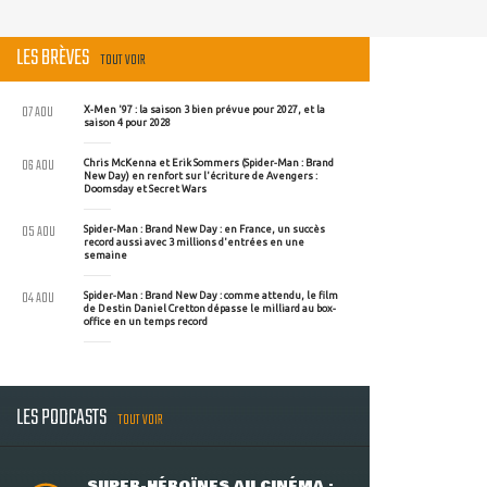
LES BRÈVES
TOUT VOIR
07 AOU
X-Men '97 : la saison 3 bien prévue pour 2027, et la
saison 4 pour 2028
06 AOU
Chris McKenna et Erik Sommers (Spider-Man : Brand
New Day) en renfort sur l'écriture de Avengers :
Doomsday et Secret Wars
05 AOU
Spider-Man : Brand New Day : en France, un succès
record aussi avec 3 millions d'entrées en une
semaine
04 AOU
Spider-Man : Brand New Day : comme attendu, le film
de Destin Daniel Cretton dépasse le milliard au box-
office en un temps record
LES PODCASTS
TOUT VOIR
SUPER-HÉROÏNES AU CINÉMA :