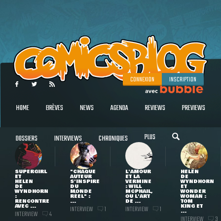
CONNEXION
INSCRIPTION
HOME
BRÈVES
NEWS
AGENDA
REVIEWS
PREVIEWS
PLUS
DOSSIERS
INTERVIEWS
CHRONIQUES
SUPERGIRL
"CHAQUE
L'AMOUR
HELEN
ET
AUTEUR
ET LA
DE
HELEN
S'INSPIRE
VERMINE
WYNDHORN
DE
DU
: WILL
ET
WYNDHORN
MONDE
MCPHAIL,
WONDER
:
RÉEL" :
OU L'ART
WOMAN :
RENCONTRE
...
DE ...
TOM
AVEC ...
KING ET
INTERVIEW
INTERVIEW
1
1
...
INTERVIEW
4
INTERVIEW
3