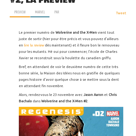
#2, LA PREVIEW
PREVIEW
MARVEL
PAR
Tweet
Le premier numéro de
Wolverine and the X-Men
vient tout
juste de sortir (hier pour être précis et vous pouvez d'ailleurs
en
lire la
review
dès maintenant) et il fleure bon le renouveau
pour les mutants. Hé oui pour commencer, l'école de Charles
Xavier se reconstruit sous la houlette du canadien griffu.
Bref, en attendant de voir le deuxième numéro de cette très
bonne série, la Maison des Idées nous en gratifie de quelques
pages histoire d'avoir quelque chose à se mettre sous la dent
en attendant fin novembre.
Alors, rendez-vous le 23 novembre avec
Jason Aaron
et
Chris
Bachalo
dans
Wolverine and the X-Men #2
.