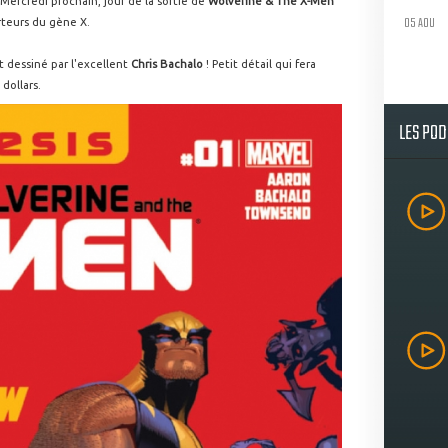
Mercredi prochain, jour de la sortie de
Wolverine & The X-Men
05 AOU
rteurs du gène X.
ut dessiné par l'excellent
Chris Bachalo
! Petit détail qui fera
 dollars.
LES PO