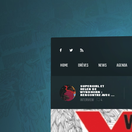
HOME
BRÈVES
NEWS
AGENDA
SUPERGIRL ET
HELEN DE
WYNDHORN :
RENCONTRE AVEC ...
INTERVIEW
4