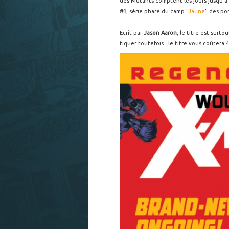
des Mutants comptent les jours jusqu'à 
#1
, série phare du camp "
Jaune
" des po
Ecrit par
Jason Aaron
, le titre est surto
tiquer toutefois : le titre vous coûtera 4