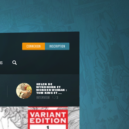
CONNEXION
INSCRIPTION
US
HELEN DE
WYNDHORN ET
WONDER WOMAN :
TOM KING ET ...
INTERVIEW
3