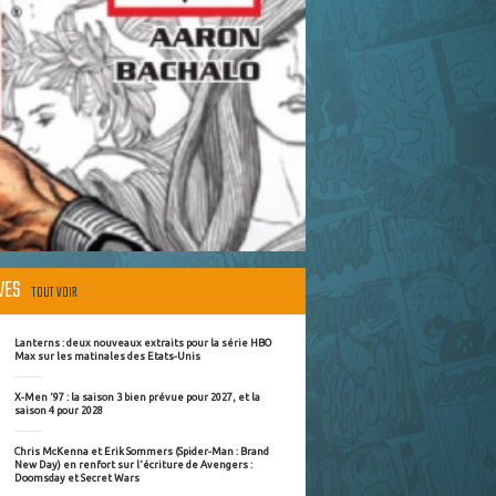
ÈVES
TOUT VOIR
Lanterns : deux nouveaux extraits pour la série HBO
Max sur les matinales des Etats-Unis
X-Men '97 : la saison 3 bien prévue pour 2027, et la
saison 4 pour 2028
Chris McKenna et Erik Sommers (Spider-Man : Brand
New Day) en renfort sur l'écriture de Avengers :
Doomsday et Secret Wars