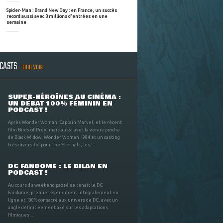
Spider-Man : Brand New Day : en France, un succès
record aussi avec 3 millions d'entrées en une
semaine
DCASTS
TOUT VOIR
SUPER-HÉROÏNES AU CINÉMA :
UN DÉBAT 100% FÉMININ EN
PODCAST !
Après Wonder Woman, Captain Marvel, et le récent
film Birds of Prey, mais aussi avec la venue proche
de Black Widow, Wonder Woman 1984 et un casting
très diversifié pour The Eternals, les ...
DC FANDOME : LE BILAN EN
PODCAST !
Au cours du weekend passé se tenait le DC
Fandome, premier évènement intégralement en
ligne et 100% consacré aux univers de DC, avec un
angle définitivement axé sur les adaptations
filmiques ...