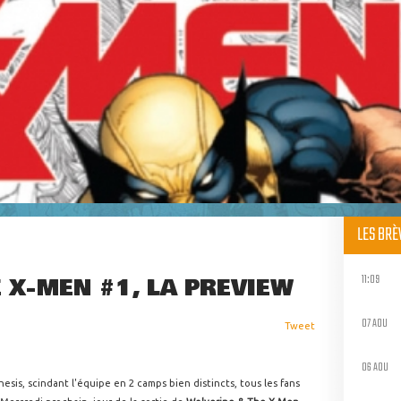
LES BR
11:09
 X-MEN #1, LA PREVIEW
07 AOU
Tweet
06 AOU
nesis, scindant l'équipe en 2 camps bien distincts, tous les fans