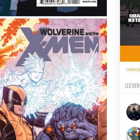
QUA
RETE
COMICS
LES DER