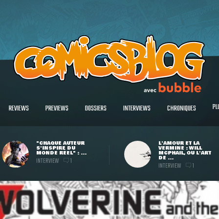
PL
REVIEWS
PREVIEWS
DOSSIERS
INTERVIEWS
CHRONIQUES
"CHAQUE AUTEUR
L'AMOUR ET LA
S'INSPIRE DU
VERMINE : WILL
MONDE RÉEL" : ...
MCPHAIL, OU L'ART
DE ...
INTERVIEW
1
INTERVIEW
1