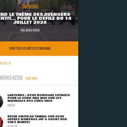
TRASHBAG
ND LE THÈME DES AVENGERS
NTIT... POUR LE DÉFILÉ DU 14
JUILLET 2026
PAR
ARNO KIKOO
VOIR TOUS LES ARTICLES TRASHBAG
BLOG.fr
NIÈRES ACTUS
TOUT VOIR
LANTERNS : DEUX NOUVEAUX EXTRAITS
POUR LA SÉRIE HBO MAX SUR LES
MATINALES DES ETATS-UNIS
BRÈVE
KEVIN SMITH AU TRAVAIL SUR DEUX
AUTRES NUMÉROS JAY & SILENT BOB
CHEZ MARVEL
ACTU VO