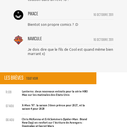
PIKACE
16 OCTOBRE 2011
Bientot son propre comics ? :D
NAVICULE
16 OCTOBRE 2011
Je dois dire que le fils de Cool est quand même bien
marrant x)
LES BRÈVES
TOUT VOIR
11:09
Lanterns : deux nouveaux extraits pour la série HBO
Max sur les matinales des Etats-Unis
07 AOU
X-Men '97 : la saison 3 bien prévue pour 2027, et la
saison 4 pour 2028
06 AOU
Chris McKenna et Erik Sommers (Spider-Man : Brand
New Day) en renfort sur l'écriture de Avengers :
Doomsday et Secret Wars