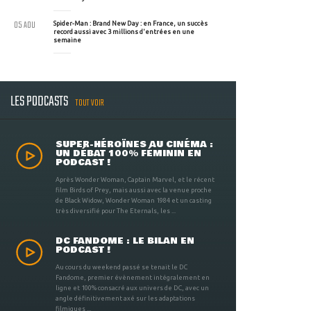
05 AOU
Spider-Man : Brand New Day : en France, un succès
record aussi avec 3 millions d'entrées en une
semaine
LES PODCASTS
TOUT VOIR
SUPER-HÉROÏNES AU CINÉMA :
UN DÉBAT 100% FÉMININ EN
PODCAST !
Après Wonder Woman, Captain Marvel, et le récent
film Birds of Prey, mais aussi avec la venue proche
de Black Widow, Wonder Woman 1984 et un casting
très diversifié pour The Eternals, les ...
DC FANDOME : LE BILAN EN
PODCAST !
Au cours du weekend passé se tenait le DC
Fandome, premier évènement intégralement en
ligne et 100% consacré aux univers de DC, avec un
angle définitivement axé sur les adaptations
filmiques ...