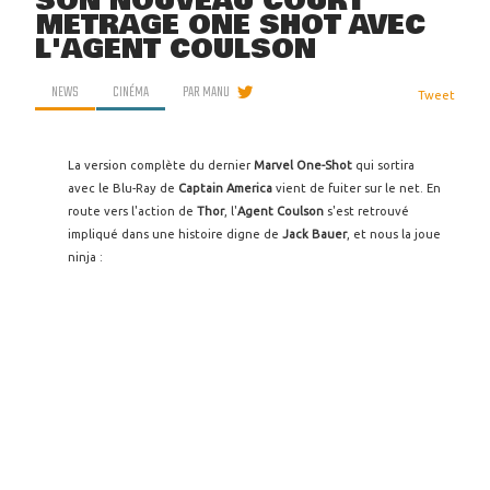
SON NOUVEAU COURT
MÉTRAGE ONE SHOT AVEC
L'AGENT COULSON
NEWS
CINÉMA
PAR
MANU
Tweet
La version complète du dernier
Marvel One-Shot
qui sortira
avec le Blu-Ray de
Captain America
vient de fuiter sur le net. En
route vers l'action de
Thor
, l'
Agent Coulson
s'est retrouvé
impliqué dans une histoire digne de
Jack Bauer
, et nous la joue
ninja :