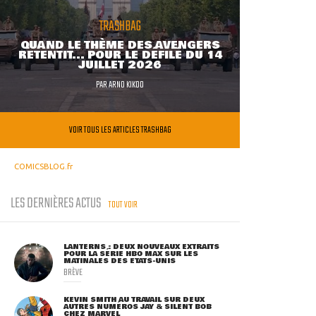
TRASHBAG
QUAND LE THÈME DES AVENGERS
RETENTIT... POUR LE DÉFILÉ DU 14
JUILLET 2026
PAR
ARNO KIKOO
VOIR TOUS LES ARTICLES TRASHBAG
COMICSBLOG.fr
LES DERNIÈRES ACTUS
TOUT VOIR
LANTERNS : DEUX NOUVEAUX EXTRAITS
POUR LA SÉRIE HBO MAX SUR LES
MATINALES DES ETATS-UNIS
BRÈVE
KEVIN SMITH AU TRAVAIL SUR DEUX
AUTRES NUMÉROS JAY & SILENT BOB
CHEZ MARVEL