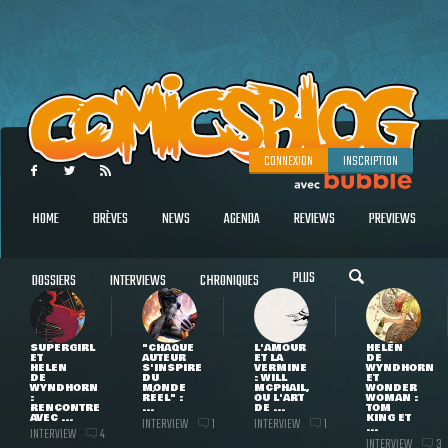
CONNEXION
INSCRIPTION
HOME
BRÈVES
NEWS
AGENDA
REVIEWS
PREVIEWS
PLUS
DOSSIERS
INTERVIEWS
CHRONIQUES
SUPERGIRL
"CHAQUE
L'AMOUR
HELEN
ET
AUTEUR
ET LA
DE
HELEN
S'INSPIRE
VERMINE
WYNDHORN
DE
DU
: WILL
ET
WYNDHORN
MONDE
MCPHAIL,
WONDER
:
RÉEL" :
OU L'ART
WOMAN :
RENCONTRE
...
DE ...
TOM
AVEC ...
KING ET
INTERVIEW
INTERVIEW
1
1
...
INTERVIEW
4
INTERVIEW
3