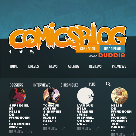
CONNEXION
INSCRIPTION
HOME
BRÈVES
NEWS
AGENDA
REVIEWS
PREVIEWS
PLUS
DOSSIERS
INTERVIEWS
CHRONIQUES
SUPERGIRL
"CHAQUE
L'AMOUR
HELEN
ET
AUTEUR
ET LA
DE
HELEN
S'INSPIRE
VERMINE
WYNDHORN
DE
DU
: WILL
ET
WYNDHORN
MONDE
MCPHAIL,
WONDER
:
RÉEL" :
OU L'ART
WOMAN :
RENCONTRE
...
DE ...
TOM
AVEC ...
KING ET
INTERVIEW
INTERVIEW
1
1
...
INTERVIEW
4
INTERVIEW
3