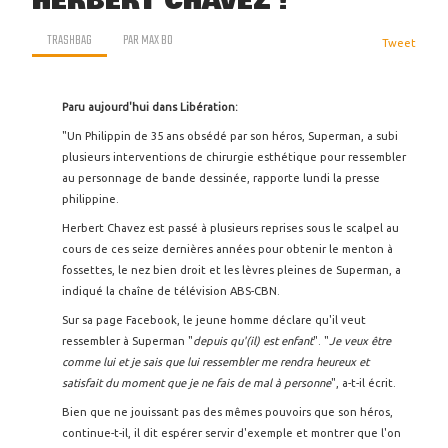
HERBERT CHAVEZ !
TRASHBAG
PAR
MAX BO
Tweet
Paru aujourd'hui dans Libération:
"Un Philippin de 35 ans obsédé par son héros, Superman, a subi
plusieurs interventions de chirurgie esthétique pour ressembler
au personnage de bande dessinée, rapporte lundi la presse
philippine.
Herbert Chavez est passé à plusieurs reprises sous le scalpel au
cours de ces seize dernières années pour obtenir le menton à
fossettes, le nez bien droit et les lèvres pleines de Superman, a
indiqué la chaîne de télévision ABS-CBN.
Sur sa page Facebook, le jeune homme déclare qu'il veut
ressembler à Superman "
depuis qu'(il) est enfant
". "
Je veux être
comme lui et je sais que lui ressembler me rendra heureux et
satisfait du moment que je ne fais de mal à personne
", a-t-il écrit.
Bien que ne jouissant pas des mêmes pouvoirs que son héros,
continue-t-il, il dit espérer servir d'exemple et montrer que l'on