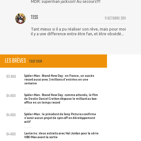
MDR: superman jackson! Au secours!!!!
TESS
11 OCTOBRE 2011
Tant mieux si il a pu réaliser son rêve, mais pour moi
il y a une difference entre être fan, et être obsédé...
LES BRÈVES
TOUT VOIR
05 AOU
Spider-Man : Brand New Day : en France, un succès
record aussi avec 3 millions d'entrées en une
semaine
04 AOU
Spider-Man : Brand New Day : comme attendu, le film
de Destin Daniel Cretton dépasse le milliard au box-
office en un temps record
04 AOU
Spider-Man : le président de Sony Pictures confirme
n'avoir aucun projet de spin-off en développement
actif
04 AOU
Lanterns : deux extraits avec Hal Jordan pour la série
HBO Max avant la sortie