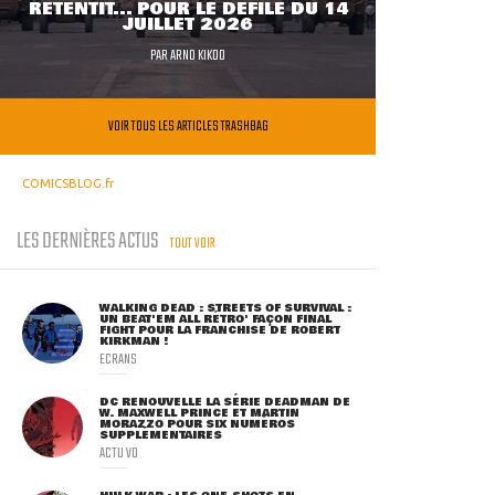
RETENTIT... POUR LE DÉFILÉ DU 14
JUILLET 2026
PAR
ARNO KIKOO
VOIR TOUS LES ARTICLES TRASHBAG
COMICSBLOG.fr
LES DERNIÈRES ACTUS
TOUT VOIR
WALKING DEAD : STREETS OF SURVIVAL :
UN BEAT'EM ALL RÉTRO' FAÇON FINAL
FIGHT POUR LA FRANCHISE DE ROBERT
KIRKMAN !
ECRANS
DC RENOUVELLE LA SÉRIE DEADMAN DE
W. MAXWELL PRINCE ET MARTIN
MORAZZO POUR SIX NUMÉROS
SUPPLÉMENTAIRES
ACTU VO