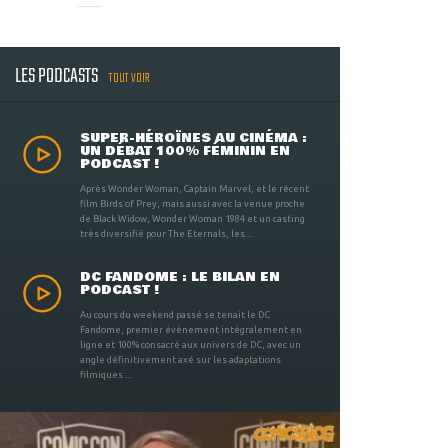
LES PODCASTS
TOUT VOIR
SUPER-HÉROÏNES AU CINÉMA :
UN DÉBAT 100% FÉMININ EN
PODCAST !
Après Wonder Woman, Captain Marvel, et le récent
film Birds of Prey, mais aussi avec la venue proche
de Black Widow, Wonder Woman 1984 et un casting
très diversifié pour The Eternals, les ...
DC FANDOME : LE BILAN EN
PODCAST !
Au cours du weekend passé se tenait le DC
Fandome, premier évènement intégralement en
ligne et 100% consacré aux univers de DC, avec un
angle définitivement axé sur les adaptations
filmiques ...