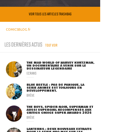
VOIR TOUS LES ARTICLES TRASHBAG
COMICSBLOG.fr
LES DERNIÈRES ACTUS
TOUT VOIR
THE MAD WORLD OF HARVEY KURTZMAN,
UN DOCUMENTAIRE À VENIR SUR LE
DESSINATEUR LÉGENDAIRE
ECRANS
BLUE BEETLE : PAS DE PANIQUE, LA
SÉRIE ANIMÉE EST TOUJOURS EN
DÉVELOPPEMENT.
BRÈVE
THE BOYS, SPIDER-NOIR, SUPERMAN ET
AUSSI SUPERGIRL RÉCOMPENSÉS AUX
CRITICS CHOICE SUPER AWARDS 2026
BRÈVE
LANTERNS : DEUX NOUVEAUX EXTRAITS
POUR LA SÉRIE HBO MAX SUR LES