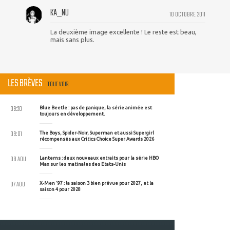
KA_NU
10 OCTOBRE 2011
La deuxième image excellente ! Le reste est beau,
mais sans plus.
LES BRÈVES
TOUT VOIR
09:20
Blue Beetle : pas de panique, la série animée est
toujours en développement.
09:01
The Boys, Spider-Noir, Superman et aussi Supergirl
récompensés aux Critics Choice Super Awards 2026
08 AOU
Lanterns : deux nouveaux extraits pour la série HBO
Max sur les matinales des Etats-Unis
07 AOU
X-Men '97 : la saison 3 bien prévue pour 2027, et la
saison 4 pour 2028