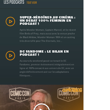
LES PODCASTS
TOUT VOIR
SUPER-HÉROÏNES AU CINÉMA :
UN DÉBAT 100% FÉMININ EN
PODCAST !
Après Wonder Woman, Captain Marvel, et le récent
film Birds of Prey, mais aussi avec la venue proche
de Black Widow, Wonder Woman 1984 et un casting
très diversifié pour The Eternals, les ...
DC FANDOME : LE BILAN EN
PODCAST !
Au cours du weekend passé se tenait le DC
Fandome, premier évènement intégralement en
ligne et 100% consacré aux univers de DC, avec un
angle définitivement axé sur les adaptations
filmiques ...