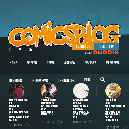
CONNEXION
INSCRIPTION
HOME
BRÈVES
NEWS
AGENDA
REVIEWS
PREVIEWS
PLUS
DOSSIERS
INTERVIEWS
CHRONIQUES
SUPERGIRL
"CHAQUE
L'AMOUR
HELEN
ET
AUTEUR
ET LA
DE
HELEN
S'INSPIRE
VERMINE
WYNDHORN
DE
DU
: WILL
ET
WYNDHORN
MONDE
MCPHAIL,
WONDER
:
RÉEL" :
OU L'ART
WOMAN :
RENCONTRE
...
DE ...
TOM
AVEC ...
KING ET
INTERVIEW
INTERVIEW
1
1
...
INTERVIEW
4
INTERVIEW
3