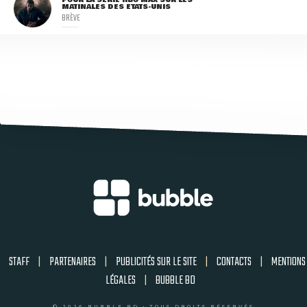
MATINALES DES ETATS-UNIS
BRÈVE
STAFF
|
PARTENAIRES
|
PUBLICITÉS SUR LE SITE
|
CONTACTS
|
MENTIONS
LÉGALES
|
BUBBLE BD
© 2026 BUBBLE BD - TOUS DROITS RÉSERVÉS