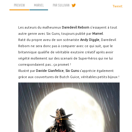
PREVIEW
MARVEL
PAR
SULLIVAN
Tweet
Les auteurs du malheureux
Daredevil Reborn
s'essayent à tout
autre genre avec Six Guns, toujours publié par
Marvel
.
Raté du propre aveu de son scénariste
Andy Diggle
, Daredevil
Reborn ne sera donc pas à comparer avec ce qui suit, que le
britannique qualifie de véritable exutoire créatif après avoir
végété mollement sur des scenarii de Super-héros qui ne lui
correspondaient pas ; ça promet !
Illustré par
Davide Gianfelice
,
Six Guns
s'apprécie également
grâce aux couvertures de Butch Guice, véritables petits bijoux !