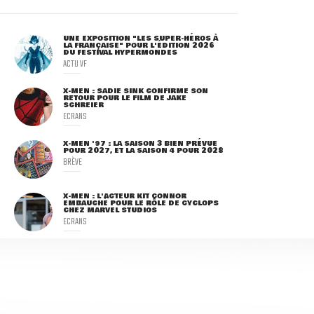
UNE EXPOSITION "LES SUPER-HÉROS À
LA FRANÇAISE" POUR L'ÉDITION 2026
DU FESTIVAL HYPERMONDES
ACTU VF
X-MEN : SADIE SINK CONFIRME SON
RETOUR POUR LE FILM DE JAKE
SCHREIER
ECRANS
X-MEN '97 : LA SAISON 3 BIEN PRÉVUE
POUR 2027, ET LA SAISON 4 POUR 2028
BRÈVE
X-MEN : L'ACTEUR KIT CONNOR
EMBAUCHÉ POUR LE RÔLE DE CYCLOPS
CHEZ MARVEL STUDIOS
ECRANS