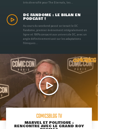
très diversifié pour The Eternals, les ...
DC FANDOME : LE BILAN EN
PODCAST !
Au cours du weekend passé se tenait le DC
Fandome, premier évènement intégralement en
ligne et 100% consacré aux univers de DC, avec un
angle définitivement axé sur les adaptations
filmiques ...
COMICSBLOG TV
MARVEL ET POLITIQUE :
RENCONTRE AVEC LE GRAND ROY