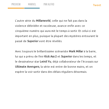
PREVIEW
MARVEL
PAR
ALFRO
Tweet
L'autre série du
Millarworld
, celle qui ne fait pas dans la
violence débridée et racoleuse, avance enfin avec ce
cinquième numéro qui aura mit le temps à sortir. Et celui-ci est
important en plus, puisque la plupart des mystères entourant le
passé de
Superior
vont être révélés.
Avec toujours le brillantissime scénariste
Mark Millar
à la barre,
lui qui a prévu de finir
Kick Ass 2
et
Superior
dans les temps, et
le dessinateur star
Leinil Yu
, déjà collaborateur de l'écossais sur
Ultimate Avengers
, la série est entre de bonne mains, et on
espère la voir sortir dans des délais réguliers désormais.