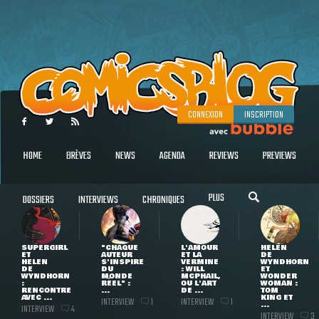
CONNEXION
INSCRIPTION
HOME
BRÈVES
NEWS
AGENDA
REVIEWS
PREVIEWS
PLUS
DOSSIERS
INTERVIEWS
CHRONIQUES
SUPERGIRL
"CHAQUE
L'AMOUR
HELEN
ET
AUTEUR
ET LA
DE
HELEN
S'INSPIRE
VERMINE
WYNDHORN
DE
DU
: WILL
ET
WYNDHORN
MONDE
MCPHAIL,
WONDER
:
RÉEL" :
OU L'ART
WOMAN :
RENCONTRE
...
DE ...
TOM
AVEC ...
KING ET
INTERVIEW
INTERVIEW
1
1
...
INTERVIEW
4
INTERVIEW
3