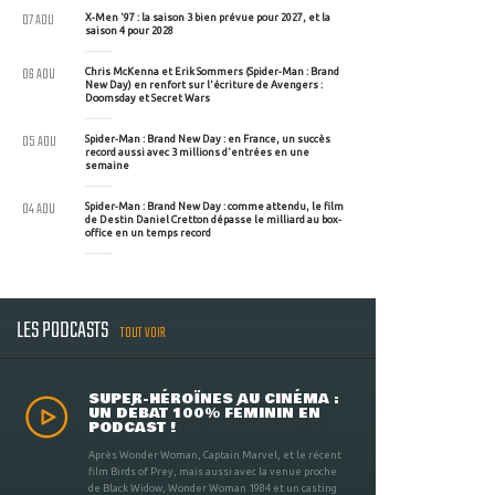
07 AOU
X-Men '97 : la saison 3 bien prévue pour 2027, et la
saison 4 pour 2028
06 AOU
Chris McKenna et Erik Sommers (Spider-Man : Brand
New Day) en renfort sur l'écriture de Avengers :
Doomsday et Secret Wars
05 AOU
Spider-Man : Brand New Day : en France, un succès
record aussi avec 3 millions d'entrées en une
semaine
04 AOU
Spider-Man : Brand New Day : comme attendu, le film
de Destin Daniel Cretton dépasse le milliard au box-
office en un temps record
LES PODCASTS
TOUT VOIR
SUPER-HÉROÏNES AU CINÉMA :
UN DÉBAT 100% FÉMININ EN
PODCAST !
Après Wonder Woman, Captain Marvel, et le récent
film Birds of Prey, mais aussi avec la venue proche
de Black Widow, Wonder Woman 1984 et un casting