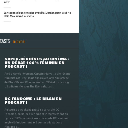
actif
Lanterns : deux extraits avec Hal Jordan pour la série
HBO Max avant la sortie
DCASTS
TOUT VOIR
SUPER-HÉROÏNES AU CINÉMA :
UN DÉBAT 100% FÉMININ EN
PODCAST !
Après Wonder Woman, Captain Marvel, et le récent
film Birds of Prey, mais aussi avec la venue proche
de Black Widow, Wonder Woman 1984 et un casting
très diversifié pour The Eternals, les ...
DC FANDOME : LE BILAN EN
PODCAST !
Au cours du weekend passé se tenait le DC
Fandome, premier évènement intégralement en
ligne et 100% consacré aux univers de DC, avec un
angle définitivement axé sur les adaptations
filmiques ...