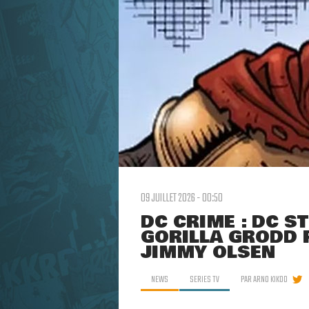
09 JUILLET 2026 - 00:50
DC CRIME : DC S
GORILLA GRODD P
JIMMY OLSEN
NEWS
SERIES TV
PAR
ARNO KIKOO