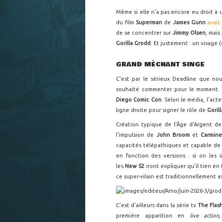
Même si elle n'a pas encore eu droit à un
du film
Superman
de
James Gunn
avait
de se concentrer sur
Jimmy Olsen
, mais
Gorilla Grodd
. Et justement : un visage 
GRAND MÉCHANT SINGE
C'est par le sérieux Deadline que nou
souhaité commenter pour le moment. 
Diego Comic Con
. Selon le média, l'act
ligne droite pour signer le rôle de
Goril
Création typique de l'Âge d'Argent d
l'impulsion de
John Broom
et
Carmine
capacités télépathiques et capable de c
en fonction des versions : si on les 
les
New 52
iront expliquer qu'il tien en
ce super-vilain est traditionnellement a
C'est d'ailleurs dans la série tv
The Flas
première apparition en
live action