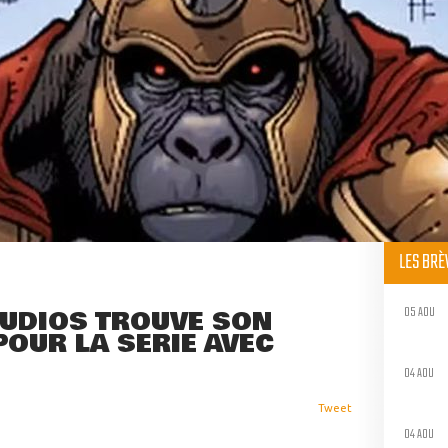
LES BR
05 AOU
TUDIOS TROUVE SON
OUR LA SÉRIE AVEC
04 AOU
Tweet
04 AOU