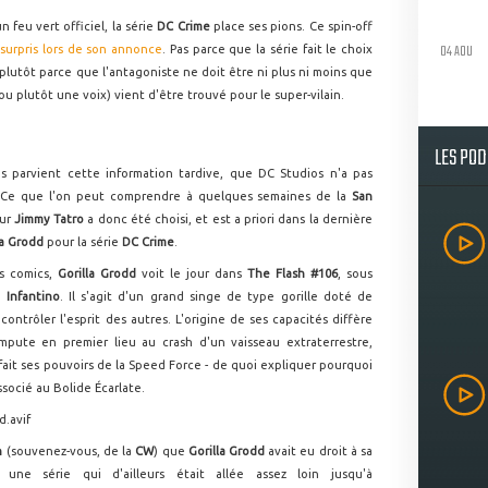
 feu vert officiel, la série
DC Crime
place ses pions. Ce spin-off
04 AOU
 surpris lors de son annonce
. Pas parce que la série fait le choix
 plutôt parce que l'antagoniste ne doit être ni plus ni moins que
(ou plutôt une voix) vient d'être trouvé pour le super-vilain.
LES PO
s parvient cette information tardive, que DC Studios n'a pas
Ce que l'on peut comprendre à quelques semaines de la
San
eur
Jimmy Tatro
a donc été choisi, et est a priori dans la dernière
la Grodd
pour la série
DC Crime
.
es comics,
Gorilla Grodd
voit le jour dans
The Flash #106
, sous
 Infantino
. Il s'agit d'un grand singe de type gorille doté de
ontrôler l'esprit des autres. L'origine de ses capacités diffère
impute en premier lieu au crash d'un vaisseau extraterrestre,
 fait ses pouvoirs de la Speed Force - de quoi expliquer pourquoi
ssocié au Bolide Écarlate.
h
(souvenez-vous, de la
CW
) que
Gorilla Grodd
avait eu droit à sa
, une série qui d'ailleurs était allée assez loin jusqu'à