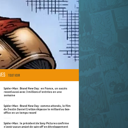
ÈVES
TOUT VOIR
Spider-Man : Brand New Day : en France, un succès
record aussi avec 3 millions d'entrées en une
semaine
Spider-Man : Brand New Day : comme attendu, le film
de Destin Daniel Cretton dépasse le milliard au box-
office en un temps record
Spider-Man : le président de Sony Pictures confirme
n'avoir aucun projet de spin-off en développement