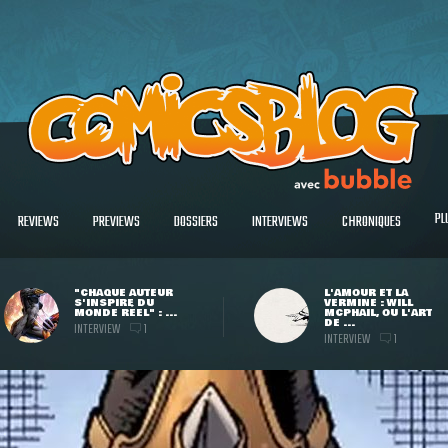
PL
REVIEWS
PREVIEWS
DOSSIERS
INTERVIEWS
CHRONIQUES
"CHAQUE AUTEUR
L'AMOUR ET LA
S'INSPIRE DU
VERMINE : WILL
MONDE RÉEL" : ...
MCPHAIL, OU L'ART
DE ...
INTERVIEW
1
INTERVIEW
1