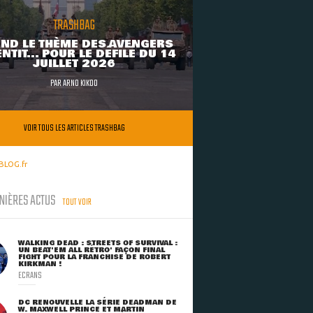
TRASHBAG
ND LE THÈME DES AVENGERS
NTIT... POUR LE DÉFILÉ DU 14
JUILLET 2026
PAR
ARNO KIKOO
VOIR TOUS LES ARTICLES TRASHBAG
BLOG.fr
NIÈRES ACTUS
TOUT VOIR
WALKING DEAD : STREETS OF SURVIVAL :
UN BEAT'EM ALL RÉTRO' FAÇON FINAL
FIGHT POUR LA FRANCHISE DE ROBERT
KIRKMAN !
ECRANS
DC RENOUVELLE LA SÉRIE DEADMAN DE
W. MAXWELL PRINCE ET MARTIN