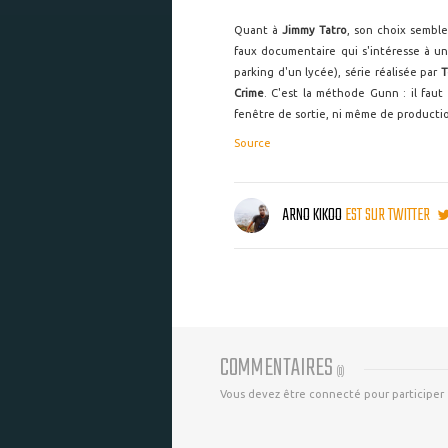
Quant à
Jimmy Tatro
, son choix semble
faux documentaire qui s'intéresse à un c
parking d'un lycée), série réalisée par
T
Crime
. C'est la méthode Gunn : il fau
fenêtre de sortie, ni même de producti
Source
ARNO KIKOO
EST SUR TWITTER
COMMENTAIRES
(
0
)
Vous devez être connecté pour participer