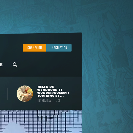
CONNEXION
INSCRIPTION
US
HELEN DE
WYNDHORN ET
WONDER WOMAN :
TOM KING ET ...
INTERVIEW
3