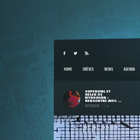
HOME
BRÈVES
NEWS
AGENDA
SUPERGIRL ET
HELEN DE
WYNDHORN :
RENCONTRE AVEC ...
INTERVIEW
4