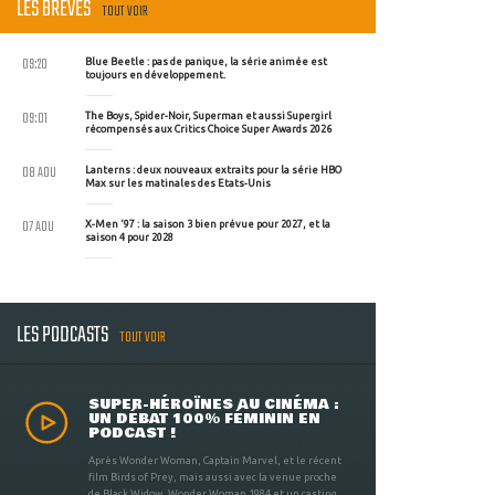
LES BRÈVES
TOUT VOIR
09:20
Blue Beetle : pas de panique, la série animée est
toujours en développement.
09:01
The Boys, Spider-Noir, Superman et aussi Supergirl
récompensés aux Critics Choice Super Awards 2026
08 AOU
Lanterns : deux nouveaux extraits pour la série HBO
Max sur les matinales des Etats-Unis
07 AOU
X-Men '97 : la saison 3 bien prévue pour 2027, et la
saison 4 pour 2028
LES PODCASTS
TOUT VOIR
SUPER-HÉROÏNES AU CINÉMA :
UN DÉBAT 100% FÉMININ EN
PODCAST !
Après Wonder Woman, Captain Marvel, et le récent
film Birds of Prey, mais aussi avec la venue proche
de Black Widow, Wonder Woman 1984 et un casting