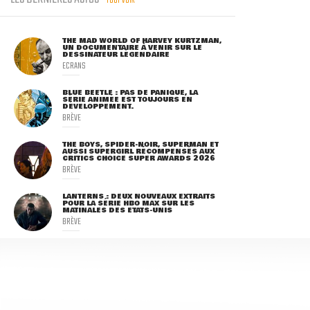
TOUT VOIR
THE MAD WORLD OF HARVEY KURTZMAN,
UN DOCUMENTAIRE À VENIR SUR LE
DESSINATEUR LÉGENDAIRE
ECRANS
BLUE BEETLE : PAS DE PANIQUE, LA
SÉRIE ANIMÉE EST TOUJOURS EN
DÉVELOPPEMENT.
BRÈVE
THE BOYS, SPIDER-NOIR, SUPERMAN ET
AUSSI SUPERGIRL RÉCOMPENSÉS AUX
CRITICS CHOICE SUPER AWARDS 2026
BRÈVE
LANTERNS : DEUX NOUVEAUX EXTRAITS
POUR LA SÉRIE HBO MAX SUR LES
MATINALES DES ETATS-UNIS
BRÈVE