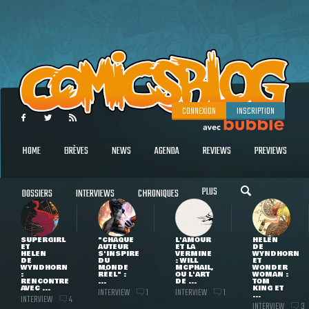
CONNEXION
INSCRIPTION
HOME
BRÈVES
NEWS
AGENDA
REVIEWS
PREVIEWS
PLUS
DOSSIERS
INTERVIEWS
CHRONIQUES
SUPERGIRL
"CHAQUE
L'AMOUR
HELEN
ET
AUTEUR
ET LA
DE
HELEN
S'INSPIRE
VERMINE
WYNDHORN
DE
DU
: WILL
ET
WYNDHORN
MONDE
MCPHAIL,
WONDER
:
RÉEL" :
OU L'ART
WOMAN :
RENCONTRE
...
DE ...
TOM
AVEC ...
KING ET
INTERVIEW
INTERVIEW
1
1
...
INTERVIEW
4
INTERVIEW
3