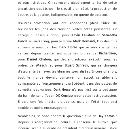
et administratives. On comprend globalement le rôle de cette
tripartition des tâches : le créatif d'un côté, la production de
l'autre, et la gestion, indispensable, en queue de peloton.
D'autres promotion ont été annoncées (dans l'idée de
récupérer les jobs des trois nouvelles têtes pensantes sur
l'étage du-dessous, donc), pour
Kevin Callahan
et
Samantha
Garcia
au marketing, pour le brave
Mark Bernardi
, l'un des plus
anciens salariés de chez
Dark Horse
qui se sera chargé des
ventes depuis trente ans sous les ordres de
Richardson
,
pour
Daniel Chabon
, qui devient éditeur exécutif sous les
ordres de
Wiesch
, et pour
Stuart Schreck
, qui se chargera
d'assurer le lien avec les librairies spécialisées. Encore une fois,
tout le monde devrait conserver un statut sensiblement
comparable au fonctionnement précédent, dans des postes de
compétences variées.
Dark Horse
n'a pas misé sur la politique
du bain de sang (façon
DC Comics
) pour cette restructuration.
Encore une fois : restons prudents, mais en l'état, tout ceci
semble au moins encourageant.
Néanmoins, se pose encore la question : quid de
Jay Komas
?
Depuis la réorganisation, celui-ci a conservé le suffixe "par
intérim" accolé au grade de président directeur général. Est-ce