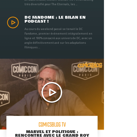
très diversifié pour The Eternals, les ...
DC FANDOME : LE BILAN EN
PODCAST !
Au cours du weekend passé se tenait le DC
Fandome, premier évènement intégralement en
ligne et 100% consacré aux univers de DC, avec un
angle définitivement axé sur les adaptations
filmiques ...
COMICSBLOG TV
MARVEL ET POLITIQUE :
RENCONTRE AVEC LE GRAND ROY