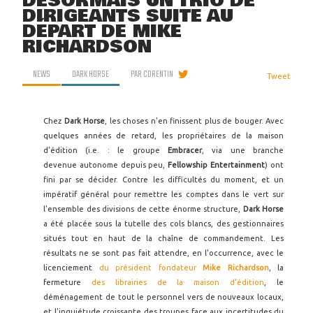
DÉSORMAIS UN TRIO DE
DIRIGEANTS SUITE AU
DÉPART DE MIKE
RICHARDSON
NEWS
DARK HORSE
PAR
CORENTIN
Tweet
Chez
Dark Horse
, les choses n'en finissent plus de bouger. Avec
quelques années de retard, les propriétaires de la maison
d'édition (i.e. : le groupe
Embracer
, via une branche
devenue autonome depuis peu,
Fellowship Entertainment
) ont
fini par se décider. Contre les difficultés du moment, et un
impératif général pour remettre les comptes dans le vert sur
l'ensemble des divisions de cette énorme structure,
Dark Horse
a été placée sous la tutelle des cols blancs, des gestionnaires
situés tout en haut de la chaîne de commandement. Les
résultats ne se sont pas fait attendre, en l'occurrence, avec le
licenciement
du président fondateur
Mike Richardson
, la
fermeture
des librairies de la maison d'édition
, le
déménagement de tout le personnel vers de nouveaux locaux,
et l'inquiétude croissante des troupes face aux incertitudes du