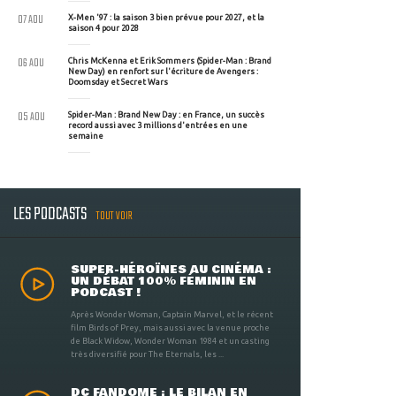
07 AOU
X-Men '97 : la saison 3 bien prévue pour 2027, et la
saison 4 pour 2028
06 AOU
Chris McKenna et Erik Sommers (Spider-Man : Brand
New Day) en renfort sur l'écriture de Avengers :
Doomsday et Secret Wars
05 AOU
Spider-Man : Brand New Day : en France, un succès
record aussi avec 3 millions d'entrées en une
semaine
LES PODCASTS
TOUT VOIR
SUPER-HÉROÏNES AU CINÉMA :
UN DÉBAT 100% FÉMININ EN
PODCAST !
Après Wonder Woman, Captain Marvel, et le récent
film Birds of Prey, mais aussi avec la venue proche
de Black Widow, Wonder Woman 1984 et un casting
très diversifié pour The Eternals, les ...
DC FANDOME : LE BILAN EN