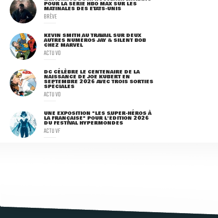
POUR LA SÉRIE HBO MAX SUR LES
MATINALES DES ETATS-UNIS
BRÈVE
KEVIN SMITH AU TRAVAIL SUR DEUX
AUTRES NUMÉROS JAY & SILENT BOB
CHEZ MARVEL
ACTU VO
DC CÉLÈBRE LE CENTENAIRE DE LA
NAISSANCE DE JOE KUBERT EN
SEPTEMBRE 2026 AVEC TROIS SORTIES
SPÉCIALES
ACTU VO
UNE EXPOSITION "LES SUPER-HÉROS À
LA FRANÇAISE" POUR L'ÉDITION 2026
DU FESTIVAL HYPERMONDES
ACTU VF