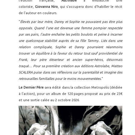
l'édition française,
Astrolabe
a embauché une
coloriste,
Giovanna Niro
, qui s'occupera donc d'habiller le récit
de l'auteur en couleurs.
"
Élevés par leur mère, Danny et Sophie ne pouvaient pas être plus
opposés. Quand l’une est devenue une femme pompier respectée
par ses pairs, l’autre enchaîne les petits boulots et peine à incarner
une quelconque stabilité auprès de sa fille Tammy. Liés dans une
relation compliquée, Sophie et Danny pourraient néanmoins
trouver un équilibre à la faveur du retour tout sauf providentiel de
Frank, leur père déserteur et ancien super-héros, désormais
traqué… Pour sa première création aux éditions Astrolabe, Matteo
SCALERA puise dans ses réflexions sur la parentalité et imagine des
retrouvailles familialles pour le moins mouvementées.
"
Le Dernier Père
sera édité dans la collection Metropolis (dédiée
à l'action), pour un album de 120 pages proposé au prix de 23€
et une sortie calée au 2 octobre 2026.