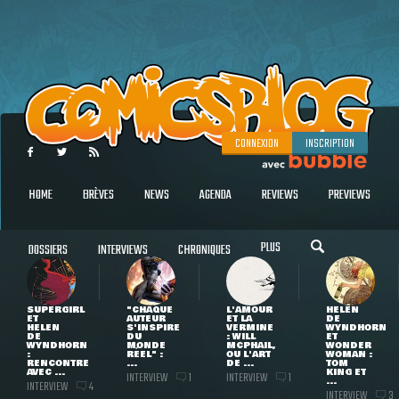
CONNEXION
INSCRIPTION
HOME
BRÈVES
NEWS
AGENDA
REVIEWS
PREVIEWS
PLUS
DOSSIERS
INTERVIEWS
CHRONIQUES
SUPERGIRL
"CHAQUE
L'AMOUR
HELEN
ET
AUTEUR
ET LA
DE
HELEN
S'INSPIRE
VERMINE
WYNDHORN
DE
DU
: WILL
ET
WYNDHORN
MONDE
MCPHAIL,
WONDER
:
RÉEL" :
OU L'ART
WOMAN :
RENCONTRE
...
DE ...
TOM
AVEC ...
KING ET
INTERVIEW
INTERVIEW
1
1
...
INTERVIEW
4
INTERVIEW
3