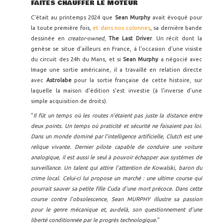
FAITES CHAUFFER LE MOTEUR
C'était au printemps 2024 que
Sean Murphy
avait évoqué pour
la toute première fois,
et dans nos colonnes
, sa dernière bande
dessinée en
creator-owned
,
The Last Driver
. Un récit dont la
genèse se situe d'ailleurs en France, à l'occasion d'une visiste
du circuit des 24h du Mans, et si
Sean Murphy
a négocié avec
Image une sortie américaine, il a travaillé en relation directe
avec
Astrolabe
pour la sortie française de cette histoire, sur
laquelle la maison d'édition s'est investie (à l'inverse d'une
simple acquisition de droits).
"
Il fût un temps où les routes n’étaient pas juste la distance entre
deux points. Un temps où praticité et sécurité ne faisaient pas loi.
Dans un monde dominé par l’intelligence artificielle, Clutch est une
relique vivante. Dernier pilote capable de conduire une voiture
analogique, il est aussi le seul à pouvoir échapper aux systèmes de
surveillance. Un talent qui attire l’attention de Kowalski, baron du
crime local. Celui-ci lui propose un marché : une ultime course qui
pourrait sauver sa petite fille Cuda d’une mort précoce. Dans cette
course contre l’obsolescence, Sean MURPHY illustre sa passion
pour le genre mécanique et, au-delà, son questionnement d’une
liberté conditionnée par le progrès technologique.
"