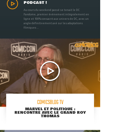
PODCAST !
Au cours du weekend passé se tenait le DC
Fandome, premier évènement intégralement en
ligne et 100% consacré aux univers de DC, avec un
angle définitivement axé sur les adaptations
filmiques ...
COMICSBLOG TV
MARVEL ET POLITIQUE :
RENCONTRE AVEC LE GRAND ROY
THOMAS