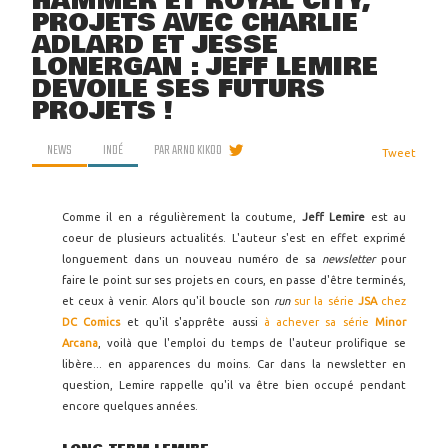
HAMMER ET ROYAL CITY,
PROJETS AVEC CHARLIE
ADLARD ET JESSE
LONERGAN : JEFF LEMIRE
DÉVOILE SES FUTURS
PROJETS !
NEWS
INDÉ
PAR
ARNO KIKOO
Tweet
Comme il en a régulièrement la coutume,
Jeff Lemire
est au
coeur de plusieurs actualités. L'auteur s'est en effet exprimé
longuement dans un nouveau numéro de sa
newsletter
pour
faire le point sur ses projets en cours, en passe d'être terminés,
et ceux à venir. Alors qu'il boucle son
run
sur la série
JSA
chez
DC Comics
et qu'il s'apprête aussi
à achever sa série
Minor
Arcana
, voilà que l'emploi du temps de l'auteur prolifique se
libère... en apparences du moins. Car dans la newsletter en
question, Lemire rappelle qu'il va être bien occupé pendant
encore quelques années.