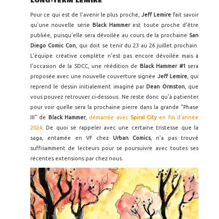
LONG-TERM LEMIRE
Pour ce qui est de l'avenir le plus proche,
Jeff Lemire
fait savoir
qu'une nouvelle série
Black Hammer
est toute proche d'être
publiée, puisqu'elle sera dévoilée au cours de la prochaine
San
Diego Comic Con
, qui doit se tenir du 23 au 26 juillet prochain.
L'équipe créative complète n'est pas encore dévoilée mais à
l'occasion de la SDCC, une réédition de
Black Hammer #1
sera
proposée avec une nouvelle couverture signée
Jeff Lemire
, qui
reprend le dessin initialement imaginé par
Dean Ormston
, que
vous pouvez retrouver ci-dessous. Ne reste donc qu'à patienter
pour voir quelle sera la prochaine pierre dans la grande "Phase
III" de
Black Hammer
,
démarrée avec
Spiral City
en fin d'année
2024
. De quoi se rappeler avec une certaine tristesse que la
saga, entamée en VF chez
Urban Comics
, n'a pas trouvé
suffisamment de lecteurs pour se poursuivre avec toutes ses
récentes extensions par chez nous.