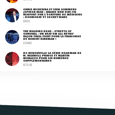
CHRIS MCKENNA ET ERIK SOMMERS
(SPIDER-MAN : BRAND NEW DAY) EN
RENFORT SUR L'ÉCRITURE DE AVENGERS
: DOOMSDAY ET SECRET WARS
BRÈVE
THE WALKING DEAD : STREETS OF
SURVIVAL : UN BEAT'EM ALL RÉTRO'
FAÇON FINAL FIGHT POUR LA FRANCHISE
DE ROBERT KIRKMAN !
ECRANS
DC RENOUVELLE LA SÉRIE DEADMAN DE
W. MAXWELL PRINCE ET MARTIN
MORAZZO POUR SIX NUMÉROS
SUPPLÉMENTAIRES
ACTU VO