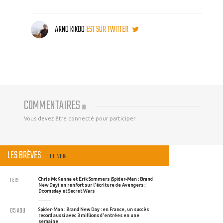
ARNO KIKOO
EST SUR TWITTER
COMMENTAIRES
(
0
)
Vous devez être connecté pour participer
LES BRÈVES
TOUT VOIR
11:19
Chris McKenna et Erik Sommers (Spider-Man : Brand
New Day) en renfort sur l'écriture de Avengers :
Doomsday et Secret Wars
05 AOU
Spider-Man : Brand New Day : en France, un succès
record aussi avec 3 millions d'entrées en une
semaine