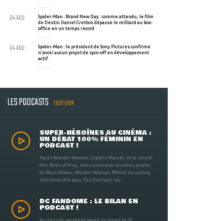
04 AOU
Spider-Man : Brand New Day : comme attendu, le film
de Destin Daniel Cretton dépasse le milliard au box-
office en un temps record
04 AOU
Spider-Man : le président de Sony Pictures confirme
n'avoir aucun projet de spin-off en développement
actif
LES PODCASTS
TOUT VOIR
SUPER-HÉROÏNES AU CINÉMA :
UN DÉBAT 100% FÉMININ EN
PODCAST !
Après Wonder Woman, Captain Marvel, et le récent
film Birds of Prey, mais aussi avec la venue proche
de Black Widow, Wonder Woman 1984 et un casting
très diversifié pour The Eternals, les ...
DC FANDOME : LE BILAN EN
PODCAST !
Au cours du weekend passé se tenait le DC