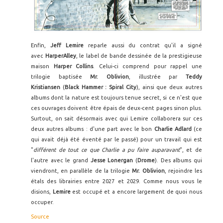
Enfin,
Jeff Lemire
reparle aussi du contrat qu'il a signé
avec
HarperAlley
, le label de bande dessinée de la prestigieuse
maison
Harper Collins
. Celui-ci comprend pour rappel une
trilogie baptisée
Mr. Oblivion
, illustrée par
Teddy
Kristiansen
(
Black Hammer : Spiral City
), ainsi que deux autres
albums dont la nature est toujours tenue secret, si ce n'est que
ces ouvrages doivent être épais de deux-cent pages sinon plus.
Surtout, on sait désormais avec qui Lemire collaborera sur ces
deux autres albums : d'une part avec le bon
Charlie Adlard
(ce
qui avait déjà été éventé par le passé) pour un travail qui est
"
différent de tout ce que Charlie a pu faire auparavant
", et de
l'autre avec le grand
Jesse Lonergan
(
Drome
). Des albums qui
viendront, en parallèle de la trilogie
Mr. Oblivion
, rejoindre les
étals des librairies entre 2027 et 2029. Comme nous vous le
disions,
Lemire
est occupé et a encore largement de quoi nous
occuper.
Source