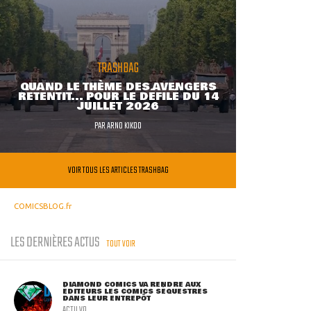
TRASHBAG
QUAND LE THÈME DES AVENGERS
RETENTIT... POUR LE DÉFILÉ DU 14
JUILLET 2026
PAR
ARNO KIKOO
VOIR TOUS LES ARTICLES TRASHBAG
COMICSBLOG.fr
LES DERNIÈRES ACTUS
TOUT VOIR
DIAMOND COMICS VA RENDRE AUX
ÉDITEURS LES COMICS SÉQUESTRÉS
DANS LEUR ENTREPÔT
ACTU VO