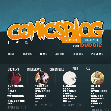
CONNEXION
INSCRIPTION
HOME
BRÈVES
NEWS
AGENDA
REVIEWS
PREVIEWS
PLUS
DOSSIERS
INTERVIEWS
CHRONIQUES
SUPERGIRL
"CHAQUE
L'AMOUR
HELEN
ET
AUTEUR
ET LA
DE
HELEN
S'INSPIRE
VERMINE
WYNDHORN
DE
DU
: WILL
ET
WYNDHORN
MONDE
MCPHAIL,
WONDER
:
RÉEL" :
OU L'ART
WOMAN :
RENCONTRE
...
DE ...
TOM
AVEC ...
KING ET
INTERVIEW
INTERVIEW
1
1
...
INTERVIEW
4
INTERVIEW
3