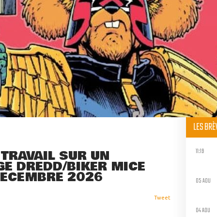
LES BR
11:19
TRAVAIL SUR UN
E DREDD/BIKER MICE
DÉCEMBRE 2026
05 AOU
Tweet
04 AOU