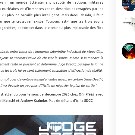
vahir un monde littéralement peuplé de factions militaires
s nucléaires et d'immenses zones désertiques ravagées par les
u plan de bataille plus intelligent. Mais dans l'absolu, il faut
que le crossover existe. Toujours est-il que les trois souris
agonistes, et tomber dans le viseur du plus implacable des flics
oincés entre blocs de l'immense labyrinthe industriel de Mega-City.
toyens se sentent l'envie de chasser la souris. Même si la menace la
ment reste le puissant et déterminé Juge Dredd, puisque la loi ne
ue les trois héros sont clairement coupables d'effraction de réalité.
compliquer davantage lorsqu'un autre juge... un certain 'Juge Death',
 il va devenir un peu plus difficile de négocier le plan de sortie."
st attendu pour le mois de décembre 2026 chez
Oni Press
, avec
rl Kerschl
et
Andrew Krahnke
. Plus de détails d'ici la
SDCC
.