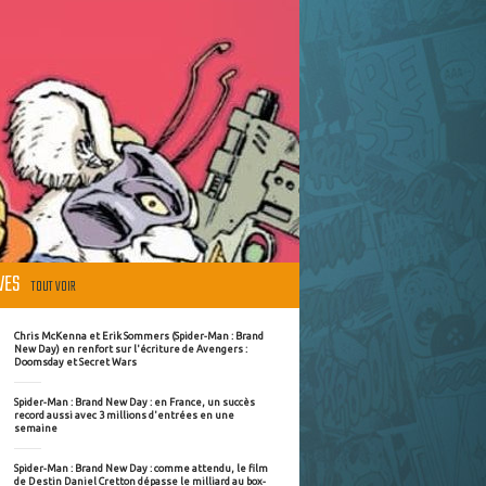
ÈVES
TOUT VOIR
Chris McKenna et Erik Sommers (Spider-Man : Brand
New Day) en renfort sur l'écriture de Avengers :
Doomsday et Secret Wars
Spider-Man : Brand New Day : en France, un succès
record aussi avec 3 millions d'entrées en une
semaine
Spider-Man : Brand New Day : comme attendu, le film
de Destin Daniel Cretton dépasse le milliard au box-