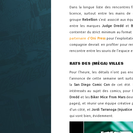
Dans la longue liste des rencontres 
licence, surtout entre les mains de 
groupe
Rebellion
s'est associé aux éq
entre les marques
Judge Dredd
et
B
contenter du strict minimum au format 
partenaire d'
Oni Press
pour l'exploitati
compagnie devrait en profiter pour ren
rencontre entre les souris de l'espace e
RATS DES (MÉGA) VILLES
Pour l'heure, les détails n'ont pas 
l'annonce de cette semaine sert surt
la
San Diego Comic Con
de cet été. D
intéressés au sujet des comics, pour l
Dredd
et les
Biker Mice From Mars
devr
pages), et réunir une équipe créative
d'un côté, et
Jordi Tarranoga
(
Injustic
qui vont bien, évidemment.