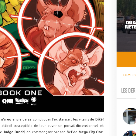
QUA
RETE
COMICS
LES DER
 n'a eu envie de se compliquer l'existence : les vilains de
Biker
attirail susceptible de leur ouvrir un portail dimensionnel, et
de
Judge Dredd
, en commençant par son fief de
Mega-City One
.