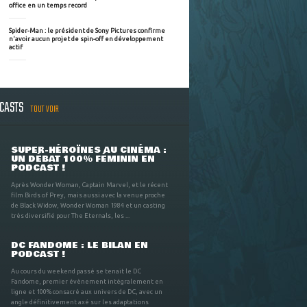
office en un temps record
Spider-Man : le président de Sony Pictures confirme
n'avoir aucun projet de spin-off en développement
actif
DCASTS
TOUT VOIR
SUPER-HÉROÏNES AU CINÉMA :
UN DÉBAT 100% FÉMININ EN
PODCAST !
Après Wonder Woman, Captain Marvel, et le récent
film Birds of Prey, mais aussi avec la venue proche
de Black Widow, Wonder Woman 1984 et un casting
très diversifié pour The Eternals, les ...
DC FANDOME : LE BILAN EN
PODCAST !
Au cours du weekend passé se tenait le DC
Fandome, premier évènement intégralement en
ligne et 100% consacré aux univers de DC, avec un
angle définitivement axé sur les adaptations