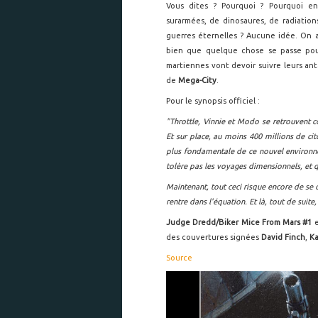
Vous dites ? Pourquoi ? Pourquoi en
surarmées, de dinosaures, de radiation
guerres éternelles ? Aucune idée. On a v
bien que quelque chose se passe pour 
martiennes vont devoir suivre leurs ant
de
Mega-City
.
Pour le synopsis officiel :
"Throttle, Vinnie et Modo se retrouvent c
Et sur place, au moins 400 millions de ci
plus fondamentale de ce nouvel environne
tolère pas les voyages dimensionnels, et q
Maintenant, tout ceci risque encore de se 
rentre dans l'équation. Et là, tout de suite,
Judge Dredd/Biker Mice From Mars #1
e
des couvertures signées
David Finch
,
Ka
Source