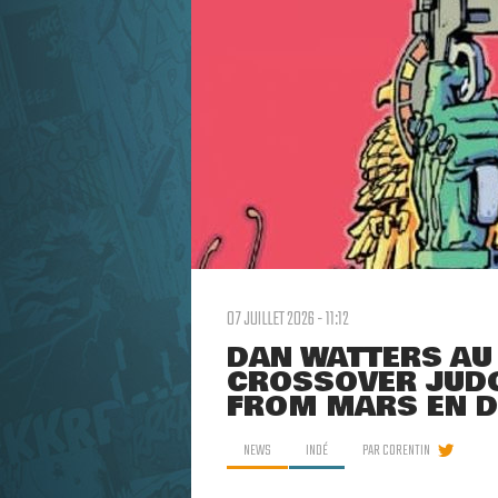
07 JUILLET 2026 - 11:12
DAN WATTERS AU 
CROSSOVER JUDG
FROM MARS EN 
NEWS
INDÉ
PAR
CORENTIN