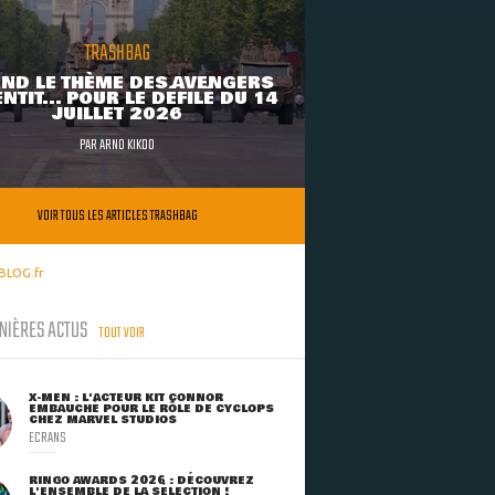
TRASHBAG
ND LE THÈME DES AVENGERS
NTIT... POUR LE DÉFILÉ DU 14
JUILLET 2026
PAR
ARNO KIKOO
VOIR TOUS LES ARTICLES TRASHBAG
BLOG.fr
NIÈRES ACTUS
TOUT VOIR
X-MEN : L'ACTEUR KIT CONNOR
EMBAUCHÉ POUR LE RÔLE DE CYCLOPS
CHEZ MARVEL STUDIOS
ECRANS
RINGO AWARDS 2026 : DÉCOUVREZ
L'ENSEMBLE DE LA SÉLECTION !