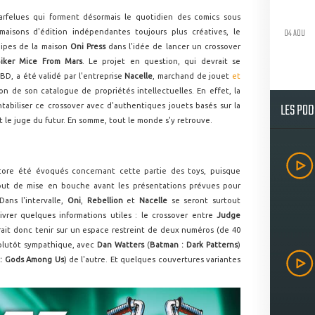
farfelues qui forment désormais le quotidien des comics sous
04 AOU
maisons d'édition indépendantes toujours plus créatives, le
uipes de la maison
Oni Press
dans l'idée de lancer un crossover
iker Mice From Mars
. Le projet en question, qui devrait se
BD, a été validé par l'entreprise
Nacelle
, marchand de jouet
et
on de son catalogue de propriétés intellectuelles. En effet, la
LES PO
tabiliser ce crossover avec d'authentiques jouets basés sur la
t le juge du futur. En somme, tout le monde s'y retrouve.
encore été évoqués concernant cette partie des toys, puisque
out de mise en bouche avant les présentations prévues pour
ans l'intervalle,
Oni
,
Rebellion
et
Nacelle
se seront surtout
ivrer quelques informations utiles : le crossover entre
Judge
ait donc tenir sur un espace restreint de deux numéros (de 40
 plutôt sympathique, avec
Dan Watters
(
Batman : Dark Patterns
)
e : Gods Among Us
) de l'autre. Et quelques couvertures variantes