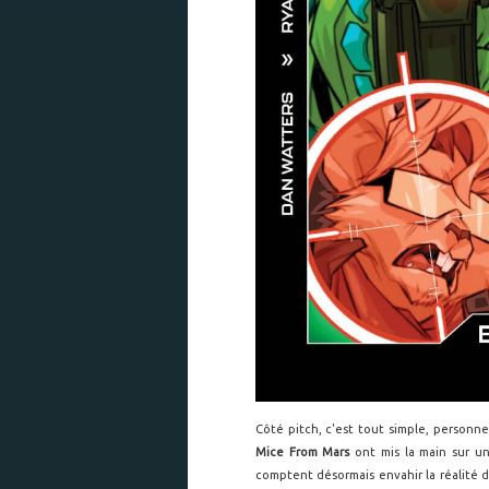
Côté pitch, c'est tout simple, personne
Mice From Mars
ont mis la main sur un 
comptent désormais envahir la réalité 