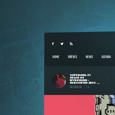
HOME
BRÈVES
NEWS
AGENDA
SUPERGIRL ET
HELEN DE
WYNDHORN :
RENCONTRE AVEC ...
INTERVIEW
4