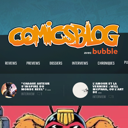
PL
REVIEWS
PREVIEWS
DOSSIERS
INTERVIEWS
CHRONIQUES
"CHAQUE AUTEUR
L'AMOUR ET LA
S'INSPIRE DU
VERMINE : WILL
MONDE RÉEL" : ...
MCPHAIL, OU L'ART
DE ...
INTERVIEW
1
INTERVIEW
1