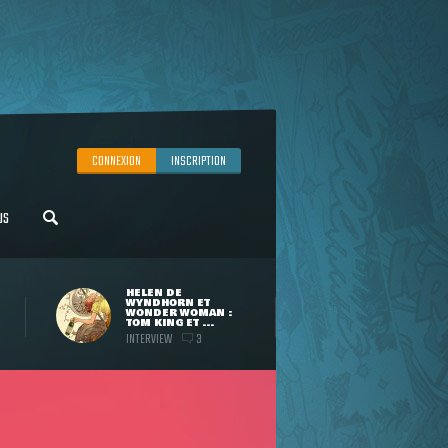
CONNEXION
INSCRIPTION
US
HELEN DE
WYNDHORN ET
WONDER WOMAN :
TOM KING ET ...
INTERVIEW
3