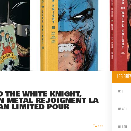
LES BR
11:19
 THE WHITE KNIGHT,
MAN METAL REJOIGNENT LA
AN LIMITED POUR
05 AOU
04 AOU
Tweet