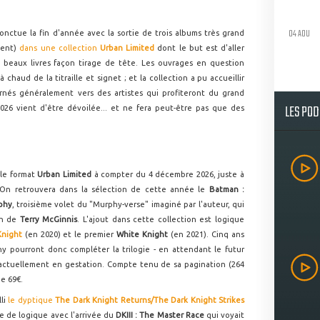
04 AOU
onctue la fin d'année avec la sortie de trois albums très grand
ment)
dans une collection
Urban Limited
dont le but est d'aller
 beaux livres façon tirage de tête. Les ouvrages en question
haud de la titraille et signet ; et la collection a pu accueillir
rnés généralement vers des artistes qui profiteront du grand
LES PO
026 vient d'être dévoilée... et ne fera peut-être pas que des
 le format
Urban Limited
à compter du 4 décembre 2026, juste à
 On retrouvera dans la sélection de cette année le
Batman :
phy
, troisième volet du "Murphy-verse" imaginé par l'auteur, qui
on de
Terry McGinnis
. L'ajout dans cette collection est logique
Knight
(en 2020) et le premier
White Knight
(en 2021). Cinq ans
y pourront donc compléter la trilogie - en attendant le futur
, actuellement en gestation. Compte tenu de sa pagination (264
de 69€.
lli
le dyptique
The Dark Knight Returns/The Dark Knight Strikes
rme de logique avec l'arrivée du
DKIII : The Master Race
qui voyait