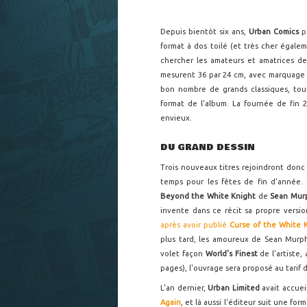
Depuis bientôt six ans,
Urban Comics
p
format à dos toilé (et très cher égale
chercher les amateurs et amatrices de
mesurent 36 par 24 cm, avec marquage à c
bon nombre de grands classiques, tou
format de l'album. La fournée de fin 2
envieux.
DU GRAND DESSIN
Trois nouveaux titres rejoindront donc
temps pour les fêtes de fin d'année.
Beyond the White Knight
de
Sean Mur
invente dans ce récit sa propre versi
après avoir publié
Curse of the White 
plus tard, les amoureux de Sean Murph
volet façon
World's Finest
de l'artiste
pages), l'ouvrage sera proposé au tarif 
L'an dernier,
Urban Limited
avait accuei
Again
, et là aussi l'éditeur suit une fo