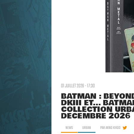
01 JUILLET 2026 - 17:30
BATMAN : BEYOND
DKIII ET... BAT
COLLECTION URB
DÉCEMBRE 2026
NEWS
URBAN
PAR
ARNO KIKOO