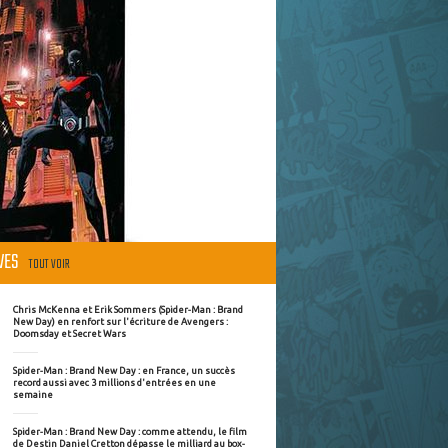
ÈVES
TOUT VOIR
Chris McKenna et Erik Sommers (Spider-Man : Brand
New Day) en renfort sur l'écriture de Avengers :
Doomsday et Secret Wars
Spider-Man : Brand New Day : en France, un succès
record aussi avec 3 millions d'entrées en une
semaine
Spider-Man : Brand New Day : comme attendu, le film
de Destin Daniel Cretton dépasse le milliard au box-