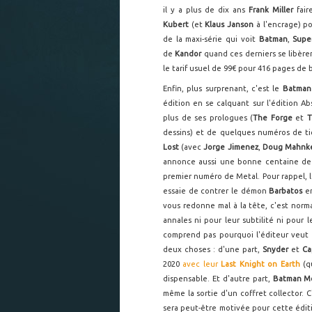
il y a plus de dix ans
Frank Miller
fai
Kubert
(et
Klaus Janson
à l'encrage) p
de la maxi-série qui voit
Batman
,
Supe
de
Kandor
quand ces derniers se libèren
le tarif usuel de 99€ pour 416 pages de
Enfin, plus surprenant, c'est le
Batman
édition en se calquant sur l'édition Ab
plus de ses prologues (
The Forge
et
T
dessins) et de quelques numéros de ti
Lost
(avec
Jorge Jimenez
,
Doug Mahnk
annonce aussi une bonne centaine de
premier numéro de Metal. Pour rappel, l
essaie de contrer le démon
Barbatos
e
vous redonne mal à la tête, c'est norma
annales ni pour leur subtilité ni pour l
comprend pas pourquoi l'éditeur veut 
deux choses : d'une part,
Snyder
et
Ca
2020
avec leur
Last Knight on Earth
(q
dispensable. Et d'autre part,
Batman M
même la sortie d'un coffret collector. C
sera peut-être motivée pour cette éditi