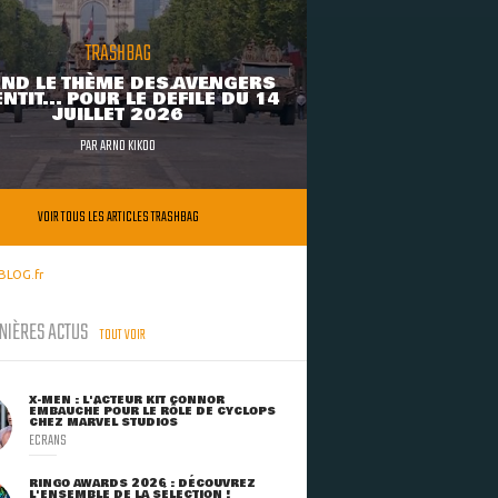
TRASHBAG
ND LE THÈME DES AVENGERS
NTIT... POUR LE DÉFILÉ DU 14
JUILLET 2026
PAR
ARNO KIKOO
VOIR TOUS LES ARTICLES TRASHBAG
BLOG.fr
NIÈRES ACTUS
TOUT VOIR
X-MEN : L'ACTEUR KIT CONNOR
EMBAUCHÉ POUR LE RÔLE DE CYCLOPS
CHEZ MARVEL STUDIOS
ECRANS
RINGO AWARDS 2026 : DÉCOUVREZ
L'ENSEMBLE DE LA SÉLECTION !