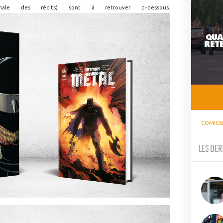
male des récits) sont à retrouver ci-dessous.
QUA
RETE
COMICS
LES DER