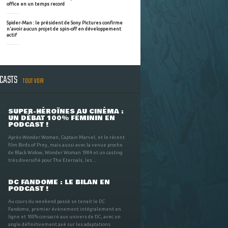
office en un temps record
Spider-Man : le président de Sony Pictures confirme
n'avoir aucun projet de spin-off en développement
actif
DCASTS
TOUT VOIR
SUPER-HÉROÏNES AU CINÉMA :
UN DÉBAT 100% FÉMININ EN
PODCAST !
Après Wonder Woman, Captain Marvel, et le récent
film Birds of Prey, mais aussi avec la venue proche
de Black Widow, Wonder Woman 1984 et un casting
très diversifié pour The Eternals, les ...
DC FANDOME : LE BILAN EN
PODCAST !
Au cours du weekend passé se tenait le DC
Fandome, premier évènement intégralement en
ligne et 100% consacré aux univers de DC, avec un
angle définitivement axé sur les adaptations