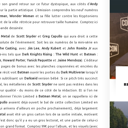
re son grand retour sur ce futur dystopique, aux côtés d'
Andy
our la partie artistique. L'émission comprendra les neuf numéros
rman
,
Wonder Woman
et sa fille lutter contre les Kryptoniens
t de la ville rétrécie pour retrouver taille humaine. Comptez ici
 bande dessinée.
 Metal
de
Scott Snyder
et
Greg Capullo
qui aura droit à cette
solute de l'évènement. Soit les six numéros de la mini-série en
he Casting
, avec
Jim Lee
,
Andy Kubert
et
John Romita Jr
aux
e-ins tels que
Dark Knights Rising :
The Wild Hunt
et
Batman :
e
,
Howard Porter
,
Yanick Paquette
et
Jaime Mendoza
). L'éditeur
 pages de bonus avec les planches crayonnées et encrées du
e récit voit
Batman
ouvrir les portes du
Dark Multiverse
lorsqu'il
n subtilisant un
Darkseid
version bébé. Si ce pitch très succinct
R
l, les métalleries de
Scott Snyder
ne sont pas restées dans les
eur qualité - du moins de ce côté de la rédaction. Et si l'on ne
donner l'écrin Limited à
Batman Metal
, on se rappellera ici de
pullo
avaient déjà ouvert le bal de cette collection Limited en
ui arrivera d'ailleurs en poche prochainement), déjà largement
etal
avait été un gros carton lors de sa sortie initiale, motivant
'est donc qu'il y a eu un gros lectorat, et une partie de celui-ci
on grand format. Comptez 99€ pour l'album, et les visuels (avec