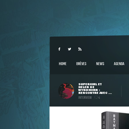
HOME
BRÈVES
NEWS
AGENDA
SUPERGIRL ET
HELEN DE
WYNDHORN :
RENCONTRE AVEC ...
INTERVIEW
4