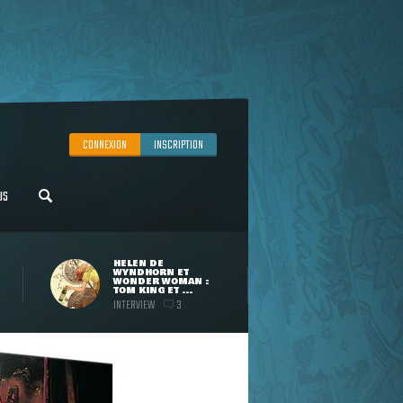
CONNEXION
INSCRIPTION
US
HELEN DE
WYNDHORN ET
WONDER WOMAN :
TOM KING ET ...
INTERVIEW
3