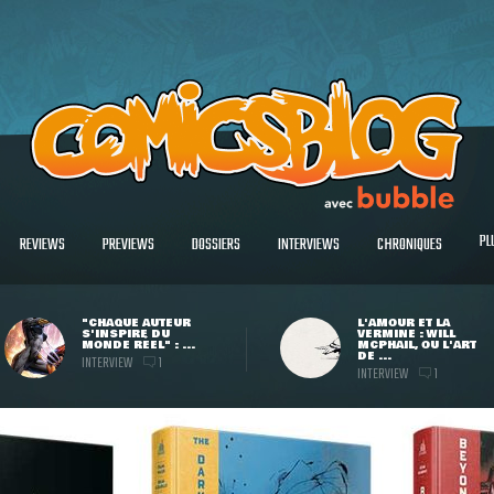
PL
REVIEWS
PREVIEWS
DOSSIERS
INTERVIEWS
CHRONIQUES
"CHAQUE AUTEUR
L'AMOUR ET LA
S'INSPIRE DU
VERMINE : WILL
MONDE RÉEL" : ...
MCPHAIL, OU L'ART
DE ...
INTERVIEW
1
INTERVIEW
1