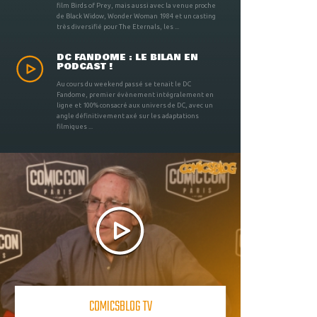
film Birds of Prey, mais aussi avec la venue proche
de Black Widow, Wonder Woman 1984 et un casting
très diversifié pour The Eternals, les ...
DC FANDOME : LE BILAN EN
PODCAST !
Au cours du weekend passé se tenait le DC
Fandome, premier évènement intégralement en
ligne et 100% consacré aux univers de DC, avec un
angle définitivement axé sur les adaptations
filmiques ...
COMICSBLOG TV