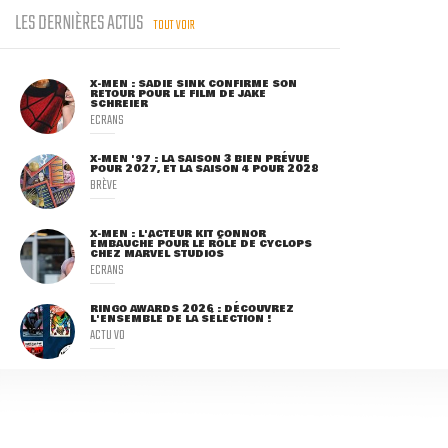
LES DERNIÈRES ACTUS
TOUT VOIR
X-MEN : SADIE SINK CONFIRME SON
RETOUR POUR LE FILM DE JAKE
SCHREIER
ECRANS
X-MEN '97 : LA SAISON 3 BIEN PRÉVUE
POUR 2027, ET LA SAISON 4 POUR 2028
BRÈVE
X-MEN : L'ACTEUR KIT CONNOR
EMBAUCHÉ POUR LE RÔLE DE CYCLOPS
CHEZ MARVEL STUDIOS
ECRANS
RINGO AWARDS 2026 : DÉCOUVREZ
L'ENSEMBLE DE LA SÉLECTION !
ACTU VO