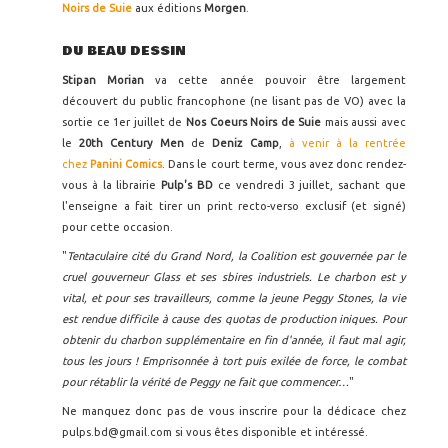
Noirs de Suie
aux éditions
Morgen
.
DU BEAU DESSIN
Stipan Morian
va cette année pouvoir être largement
découvert du public francophone (ne lisant pas de VO) avec la
sortie ce 1er juillet de
Nos Coeurs Noirs de Suie
mais aussi avec
le
20th Century Men
de
Deniz Camp
,
à venir à la rentrée
chez
Panini Comics
. Dans le court terme, vous avez donc rendez-
vous à la librairie
Pulp's BD
ce vendredi 3 juillet, sachant que
l'enseigne a fait tirer un print recto-verso exclusif (et signé)
pour cette occasion.
"
Tentaculaire cité du Grand Nord, la Coalition est gouvernée par le
cruel gouverneur Glass et ses sbires industriels. Le charbon est y
vital, et pour ses travailleurs, comme la jeune Peggy Stones, la vie
est rendue difficile à cause des quotas de production iniques. Pour
obtenir du charbon supplémentaire en fin d'année, il faut mal agir,
tous les jours ! Emprisonnée à tort puis exilée de force, le combat
pour rétablir la vérité de Peggy ne fait que commencer…
"
Ne manquez donc pas de vous inscrire pour la dédicace chez
pulps.bd@gmail.com si vous êtes disponible et intéressé.