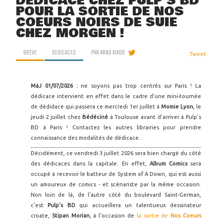
DÉDICACE CHEZ PULP'S BD
POUR LA SORTIE DE NOS
COEURS NOIRS DE SUIE
CHEZ MORGEN !
BRÈVE
DEDICACES
PAR
ARNO KIKOO
Tweet
MàJ 01/07/2026 :
ne soyons pas trop centrés sur Paris ! La
dédicace intervient en effet dans le cadre d'une mini-tournée
de dédidace qui passera ce mercredi 1er juillet à
Momie Lyon
, le
jeudi 2 juillet chez
Bédéciné
à Toulouse avant d'arriver à Pulp's
BD à Paris ! Contactez les autres librairies pour prendre
connaissance des modalités de dédicace.
Décidément, ce vendredi 3 juillet 2026 sera bien chargé du côté
des dédicaces dans la capitale. En effet,
Album Comics
sera
occupé à recevoir le batteur de System of A Down, qui est aussi
un amoureux de comics - et scénariste par la même occasion.
Non loin de là, de l'autre côté du boulevard Saint-German,
c'est
Pulp's BD
qui accueillera un talentueux dessinateur
croate,
Stipan Morian
, à l'occasion de
la sortie de
Nos Coeurs