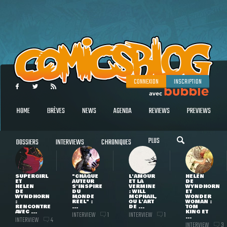
CONNEXION
INSCRIPTION
HOME
BRÈVES
NEWS
AGENDA
REVIEWS
PREVIEWS
PLUS
DOSSIERS
INTERVIEWS
CHRONIQUES
SUPERGIRL
"CHAQUE
L'AMOUR
HELEN
ET
AUTEUR
ET LA
DE
HELEN
S'INSPIRE
VERMINE
WYNDHORN
DE
DU
: WILL
ET
WYNDHORN
MONDE
MCPHAIL,
WONDER
:
RÉEL" :
OU L'ART
WOMAN :
RENCONTRE
...
DE ...
TOM
AVEC ...
KING ET
INTERVIEW
INTERVIEW
1
1
...
INTERVIEW
4
INTERVIEW
3