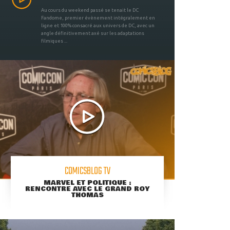
Au cours du weekend passé se tenait le DC
Fandome, premier évènement intégralement en
ligne et 100% consacré aux univers de DC, avec un
angle définitivement axé sur les adaptations
filmiques ...
COMICSBLOG TV
MARVEL ET POLITIQUE :
RENCONTRE AVEC LE GRAND ROY
THOMAS