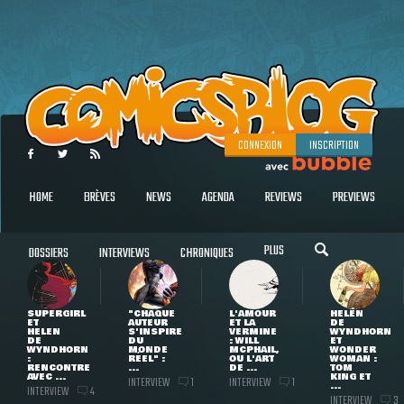
CONNEXION
INSCRIPTION
HOME
BRÈVES
NEWS
AGENDA
REVIEWS
PREVIEWS
PLUS
DOSSIERS
INTERVIEWS
CHRONIQUES
SUPERGIRL
"CHAQUE
L'AMOUR
HELEN
ET
AUTEUR
ET LA
DE
HELEN
S'INSPIRE
VERMINE
WYNDHORN
DE
DU
: WILL
ET
WYNDHORN
MONDE
MCPHAIL,
WONDER
:
RÉEL" :
OU L'ART
WOMAN :
RENCONTRE
...
DE ...
TOM
AVEC ...
KING ET
INTERVIEW
INTERVIEW
1
1
...
INTERVIEW
4
INTERVIEW
3