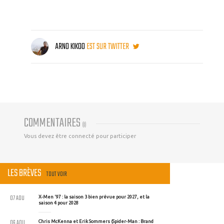
ARNO KIKOO
EST SUR TWITTER
COMMENTAIRES
(
0
)
Vous devez être connecté pour participer
LES BRÈVES
TOUT VOIR
07 AOU
X-Men '97 : la saison 3 bien prévue pour 2027, et la
saison 4 pour 2028
06 AOU
Chris McKenna et Erik Sommers (Spider-Man : Brand