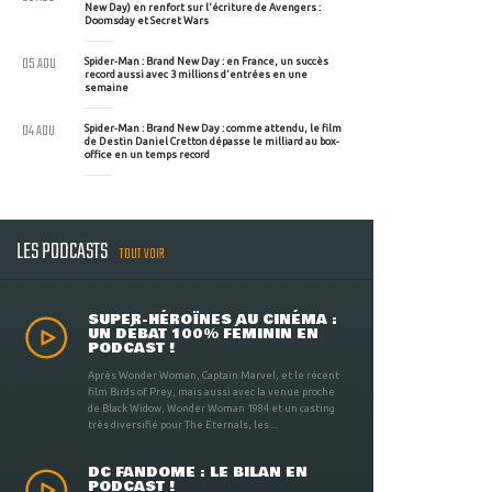
New Day) en renfort sur l'écriture de Avengers :
Doomsday et Secret Wars
05 AOU
Spider-Man : Brand New Day : en France, un succès
record aussi avec 3 millions d'entrées en une
semaine
04 AOU
Spider-Man : Brand New Day : comme attendu, le film
de Destin Daniel Cretton dépasse le milliard au box-
office en un temps record
LES PODCASTS
TOUT VOIR
SUPER-HÉROÏNES AU CINÉMA :
UN DÉBAT 100% FÉMININ EN
PODCAST !
Après Wonder Woman, Captain Marvel, et le récent
film Birds of Prey, mais aussi avec la venue proche
de Black Widow, Wonder Woman 1984 et un casting
très diversifié pour The Eternals, les ...
DC FANDOME : LE BILAN EN
PODCAST !