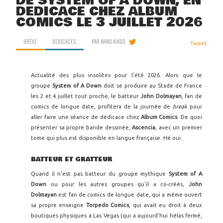
DE SYSTEM OF A DOWN, EN
DÉDICACE CHEZ ALBUM
COMICS LE 3 JUILLET 2026
BRÈVE
DEDICACES
PAR
ARNO KIKOO
Tweet
Actualité des plus insolites pour l'été 2026. Alors que le
groupe
System of A Down
doit se produire au Stade de France
les 2 et 4 juillet tout proche, le batteur
John Dolmayan
, fan de
comics de longue date, profitera de la journée de
break
pour
aller faire une séance de dédicace chez
Album Comics
. De quoi
présenter sa propre bande dessinée,
Ascencia
, avec un premier
tome qui plus est disponible en langue française. Hé oui.
BATTEUR ET GRATTEUR
Quand il n'est pas batteur du groupe mythique
System of A
Down
ou pour les autres groupes qu'il a co-créés,
John
Dolmayan
est fan de comics de longue date, qui a même ouvert
sa propre enseigne
Torpedo Comics
, qui avait eu droit à deux
boutiques physiques à Las Vegas (qui a aujourd'hui hélas fermé,