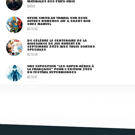
MATINALES DES ETATS-UNIS
BRÈVE
KEVIN SMITH AU TRAVAIL SUR DEUX
AUTRES NUMÉROS JAY & SILENT BOB
CHEZ MARVEL
ACTU VO
DC CÉLÈBRE LE CENTENAIRE DE LA
NAISSANCE DE JOE KUBERT EN
SEPTEMBRE 2026 AVEC TROIS SORTIES
SPÉCIALES
ACTU VO
UNE EXPOSITION "LES SUPER-HÉROS À
LA FRANÇAISE" POUR L'ÉDITION 2026
DU FESTIVAL HYPERMONDES
ACTU VF