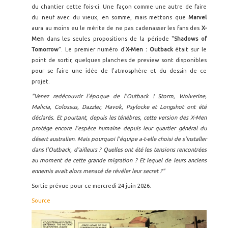
du chantier cette fois-ci. Une façon comme une autre de faire
du neuf avec du vieux, en somme, mais mettons que
Marvel
aura au moins eu le mérite de ne pas cadenasser les fans des
X-
Men
dans les seules propositions de la période "
Shadows of
Tomorrow
". Le premier numéro d'
X-Men : Outback
était sur le
point de sortir, quelques planches de preview sont disponibles
pour se faire une idée de l'atmosphère et du dessin de ce
projet.
"Venez redécouvrir l'époque de l'Outback ! Storm, Wolverine,
Malicia, Colossus, Dazzler, Havok, Psylocke et Longshot ont été
déclarés. Et pourtant, depuis les ténèbres, cette version des X-Men
protège encore l'espèce humaine depuis leur quartier général du
désert australien. Mais pourquoi l'équipe a-t-elle choisi de s'installer
dans l'Outback, d'ailleurs ? Quelles ont été les tensions rencontrées
au moment de cette grande migration ? Et lequel de leurs anciens
ennemis avait alors menacé de révéler leur secret ?"
Sortie prévue pour ce mercredi 24 juin 2026.
Source