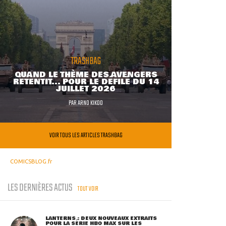
TRASHBAG
QUAND LE THÈME DES AVENGERS
RETENTIT... POUR LE DÉFILÉ DU 14
JUILLET 2026
PAR
ARNO KIKOO
VOIR TOUS LES ARTICLES TRASHBAG
COMICSBLOG.fr
LES DERNIÈRES ACTUS
TOUT VOIR
LANTERNS : DEUX NOUVEAUX EXTRAITS
POUR LA SÉRIE HBO MAX SUR LES