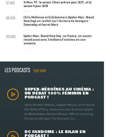
07 AOU
X-Men '97 : la saison 3 bien prévue pour 2027, et la
saison 4 pour 2028
06 AOU
Chris McKenna et Erik Sommers (Spider-Man : Brand
New Day) en renfort sur l'écriture de Avengers :
Doomsday et Secret Wars
05 AOU
Spider-Man : Brand New Day : en France, un succès
record aussi avec 3 millions d'entrées en une
semaine
LES PODCASTS
TOUT VOIR
SUPER-HÉROÏNES AU CINÉMA :
UN DÉBAT 100% FÉMININ EN
PODCAST !
Après Wonder Woman, Captain Marvel, et le récent
film Birds of Prey, mais aussi avec la venue proche
de Black Widow, Wonder Woman 1984 et un casting
très diversifié pour The Eternals, les ...
DC FANDOME : LE BILAN EN
PODCAST !