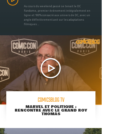
Au cours du weekend passé se tenait le DC
Fandome, premier évènement intégralement en
ligne et 100% consacré aux univers de DC, avec un
angle définitivement axé sur les adaptations
filmiques ...
COMICSBLOG TV
MARVEL ET POLITIQUE :
RENCONTRE AVEC LE GRAND ROY
THOMAS