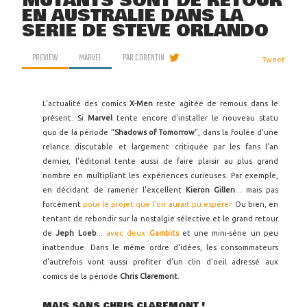
MUTANTS SONT DE RETOUR
EN AUSTRALIE DANS LA
SÉRIE DE STEVE ORLANDO
PREVIEW
MARVEL
PAR
CORENTIN
Tweet
L'actualité des comics
X-Men
reste agitée de remous dans le
présent. Si
Marvel
tente encore d'installer le nouveau statu
quo de la période "
Shadows of Tomorrow
", dans la foulée d'une
relance discutable et largement critiquée par les fans l'an
dernier, l'éditorial tente aussi de faire plaisir au plus grand
nombre en multipliant les expériences curieuses. Par exemple,
en décidant de ramener l'excellent
Kieron Gillen
... mais pas
forcément
pour le projet que l'on aurait pu espérer
. Ou bien, en
tentant de rebondir sur la nostalgie sélective et le grand retour
de
Jeph Loeb
...
avec deux
Gambits
et une mini-série un peu
inattendue. Dans le même ordre d'idées, les consommateurs
d'autrefois vont aussi profiter d'un clin d'oeil adressé aux
comics de la période
Chris Claremont
.
MAIS SANS CHRIS CLAREMONT !