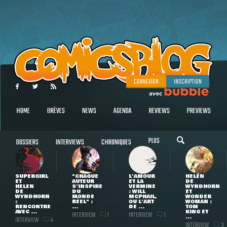
CONNEXION
INSCRIPTION
HOME
BRÈVES
NEWS
AGENDA
REVIEWS
PREVIEWS
PLUS
DOSSIERS
INTERVIEWS
CHRONIQUES
SUPERGIRL
"CHAQUE
L'AMOUR
HELEN
ET
AUTEUR
ET LA
DE
HELEN
S'INSPIRE
VERMINE
WYNDHORN
DE
DU
: WILL
ET
WYNDHORN
MONDE
MCPHAIL,
WONDER
:
RÉEL" :
OU L'ART
WOMAN :
RENCONTRE
...
DE ...
TOM
AVEC ...
KING ET
INTERVIEW
INTERVIEW
1
1
...
INTERVIEW
4
INTERVIEW
3