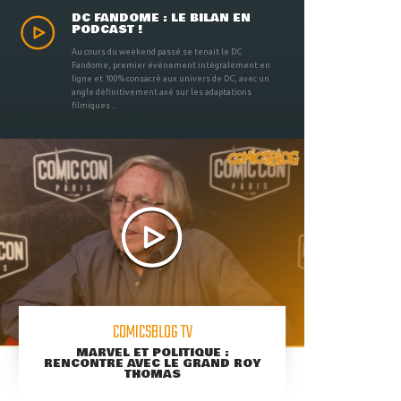
DC FANDOME : LE BILAN EN
PODCAST !
Au cours du weekend passé se tenait le DC
Fandome, premier évènement intégralement en
ligne et 100% consacré aux univers de DC, avec un
angle définitivement axé sur les adaptations
filmiques ...
COMICSBLOG TV
MARVEL ET POLITIQUE :
RENCONTRE AVEC LE GRAND ROY
THOMAS