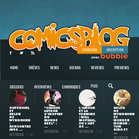
CONNEXION
INSCRIPTION
HOME
BRÈVES
NEWS
AGENDA
REVIEWS
PREVIEWS
PLUS
DOSSIERS
INTERVIEWS
CHRONIQUES
SUPERGIRL
"CHAQUE
L'AMOUR
HELEN
ET
AUTEUR
ET LA
DE
HELEN
S'INSPIRE
VERMINE
WYNDHORN
DE
DU
: WILL
ET
WYNDHORN
MONDE
MCPHAIL,
WONDER
:
RÉEL" :
OU L'ART
WOMAN :
RENCONTRE
...
DE ...
TOM
AVEC ...
KING ET
INTERVIEW
INTERVIEW
1
1
...
INTERVIEW
4
INTERVIEW
3