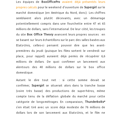
Les équipes de
BoxOfficePro
avaient déjà présentés leurs
propres calculs
pour le weekend d'ouverture de
Supergirl
sur le
marché domestique (en Amérique du Nord, donc). Les chiffres
semblaient alors plutôt décevants, avec un démarrage
potentiellement compris dans une fourchette entre 47 et 65
millions de dollars, sans l'international. De leur côté, les troupes
du site
Box Office Theory
avancent leurs propres sources : en
se basant sur leurs échantillons sur le parc des salles basées aux
Etats-Unis, celles-ci pensent pouvoir dire que les avant-
premières du jeudi (puisque les films sortent le vendredi sur
place, pour rappel) auraient déjà permis de récupérer 6,6
millions de dollars. De quoi confirmer un lancement aux
alentours des 40 millions de dollars sur le box office
domestique.
Autant le dire tout net : si cette somme devait se
confirmer,
Supergirl
se situerait alors dans la tranche basse
(voire très basse) des productions de super-héros, même
compte tenu de la déflation globale du marché pour cette
catégorie de longs-métrages. En comparaison,
Thunderbolts*
s'en était tiré avec un score déjà modeste de 76 millions de
dollars lors de son lancement aux Etats-Unis, et le film ne