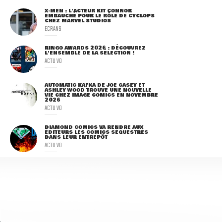
X-MEN : L'ACTEUR KIT CONNOR
EMBAUCHÉ POUR LE RÔLE DE CYCLOPS
CHEZ MARVEL STUDIOS
ECRANS
RINGO AWARDS 2026 : DÉCOUVREZ
L'ENSEMBLE DE LA SÉLECTION !
ACTU VO
AUTOMATIC KAFKA DE JOE CASEY ET
ASHLEY WOOD TROUVE UNE NOUVELLE
VIE CHEZ IMAGE COMICS EN NOVEMBRE
2026
ACTU VO
DIAMOND COMICS VA RENDRE AUX
ÉDITEURS LES COMICS SÉQUESTRÉS
DANS LEUR ENTREPÔT
ACTU VO