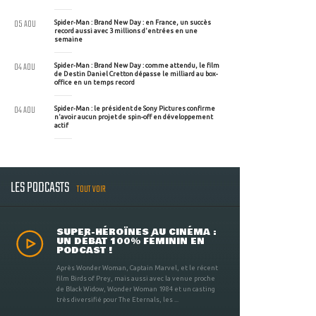
05 AOU
Spider-Man : Brand New Day : en France, un succès
record aussi avec 3 millions d'entrées en une
semaine
04 AOU
Spider-Man : Brand New Day : comme attendu, le film
de Destin Daniel Cretton dépasse le milliard au box-
office en un temps record
04 AOU
Spider-Man : le président de Sony Pictures confirme
n'avoir aucun projet de spin-off en développement
actif
LES PODCASTS
TOUT VOIR
SUPER-HÉROÏNES AU CINÉMA :
UN DÉBAT 100% FÉMININ EN
PODCAST !
Après Wonder Woman, Captain Marvel, et le récent
film Birds of Prey, mais aussi avec la venue proche
de Black Widow, Wonder Woman 1984 et un casting
très diversifié pour The Eternals, les ...