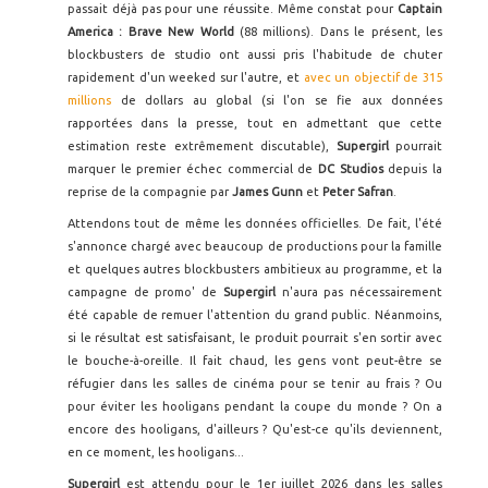
passait déjà pas pour une réussite. Même constat pour
Captain
America : Brave New World
(88 millions). Dans le présent, les
blockbusters de studio ont aussi pris l'habitude de chuter
rapidement d'un weeked sur l'autre, et
avec un objectif de 315
millions
de dollars au global (si l'on se fie aux données
rapportées dans la presse, tout en admettant que cette
estimation reste extrêmement discutable),
Supergirl
pourrait
marquer le premier échec commercial de
DC Studios
depuis la
reprise de la compagnie par
James Gunn
et
Peter Safran
.
Attendons tout de même les données officielles. De fait, l'été
s'annonce chargé avec beaucoup de productions pour la famille
et quelques autres blockbusters ambitieux au programme, et la
campagne de promo' de
Supergirl
n'aura pas nécessairement
été capable de remuer l'attention du grand public. Néanmoins,
si le résultat est satisfaisant, le produit pourrait s'en sortir avec
le bouche-à-oreille. Il fait chaud, les gens vont peut-être se
réfugier dans les salles de cinéma pour se tenir au frais ? Ou
pour éviter les hooligans pendant la coupe du monde ? On a
encore des hooligans, d'ailleurs ? Qu'est-ce qu'ils deviennent,
en ce moment, les hooligans...
Supergirl
est attendu pour le 1er juillet 2026 dans les salles