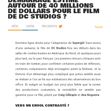
DÉMARRAGE ESTIMÉ
AUTOUR DE 40 MILLIONS
DE DOLLARS POUR LE FILM
DE DC STUDIOS ?
BRÈVE
CINÉMA
PAR
CORENTIN
Tweet
Dernière ligne droite pour l'adaptation de
Supergirl
. Dans moins
d'une semaine, le film de
DC Studios
fera ses débuts dans les
salles de cinéma basées en Amérique du Nord, et quelques jours
plus tard, sur le parc français. Les premiers retours critiques sont
en train de tomber, pour confirmer certaines pistes de réflexion,
certaines comparaisons déjà envisagées parmi la fanbase, et la
théorie d'un démarrage plus compliqué que prévu semble aussi
se réaliser si l'on se fie aux estimations des observateurs du box
office. Et malgré un budget (un peu) plus faible que la norme
des productions costumées, la rentabilité ne semble pas
garantie pour ce film, piloté par
Craig Gillespie
et
Ana Nogueira
.
VERS UN ENVOL CONTRASTÉ ?