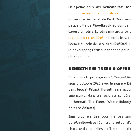
En à peine deux ans,
Beneath the Tre
une sensation du monde des comics
. 
univers de Dexter et de Petit Ours Bru
petite ville de
Woodbrook
et qui, der
tueuse en série. La série principale se
préparation chez
IDW
, qui après le su
licence au sein de son label
IDW Dark
. 
le développer, l'éditeur annonce pour
plus à propos.
BENEATH THE TREES S'OFFRE
C'est dans le prestigieux
Hollywood Re
mois d'octobre 2026 avec le numéro
Be
dans lequel
Patrick Horvath
sera acc
américaine, dans un récit qui se dér
de
Beneath The Trees : Where Nobody 
éditions
Ankama
).
Sans trop en dire pour ne pas
spo
de
Woodbrook
se réunissent autour d'u
chacune d'entre elles profitera donc d'