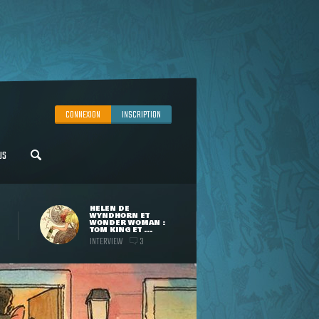
CONNEXION
INSCRIPTION
US
HELEN DE
WYNDHORN ET
WONDER WOMAN :
TOM KING ET ...
INTERVIEW
3