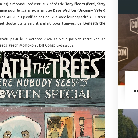
omics) a répondu présent, aux côtés de
Tony Fleecs
(
Feral
,
Stray
man
) pour le scénario, ainsi que
Dave Wachter
(
Uncanny Valley
)
ins. Au vu du passif de ces deux-là avec leur capacité à illustrer
ul doute qu'ils seront parfait pour l'univers de
Beneath the
endu pour le 7 octobre 2026 et vous pouvez retrouver les
eecs
,
Peach Momoko
et
DH Gonzo
ci-dessous.
R