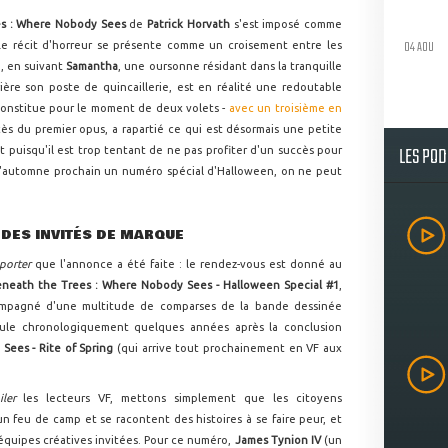
es : Where Nobody Sees
de
Patrick Horvath
s'est imposé comme
04 AOU
Le récit d'horreur se présente comme un croisement entre les
n, en suivant
Samantha
, une oursonne résidant dans la tranquille
rière son poste de quincaillerie, est en réalité une redoutable
 constitue pour le moment de deux volets -
avec un troisième en
ccès du premier opus, a rapartié ce qui est désormais une petite
LES PO
Et puisqu'il est trop tentant de ne pas profiter d'un succès pour
 l'automne prochain un numéro spécial d'Halloween, on ne peut
 DES INVITÉS DE MARQUE
porter
que l'annonce a été faite : le rendez-vous est donné au
neath the Trees : Where Nobody Sees - Halloween Special #1
,
ompagné d'une multitude de comparses de la bande dessinée
oule chronologiquement quelques années après la conclusion
Sees - Rite of Spring
(qui arrive tout prochainement en VF aux
iler
les lecteurs VF, mettons simplement que les citoyens
n feu de camp et se racontent des histoires à se faire peur, et
équipes créatives invitées. Pour ce numéro,
James Tynion IV
(un