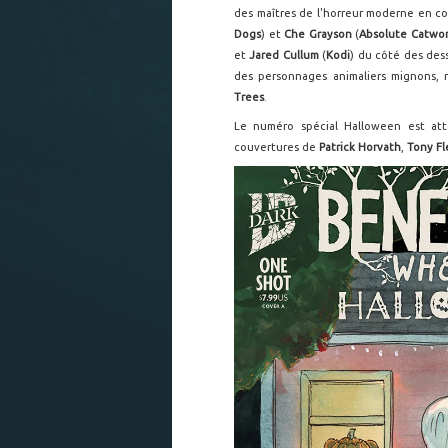
des maîtres de l'horreur moderne en c
Dogs
) et
Che Grayson
(
Absolute Catwo
et
Jared Cullum
(
Kodi
) du côté des dess
des personnages animaliers mignons, n
Trees
.
Le numéro spécial Halloween est att
couvertures de
Patrick Horvath
,
Tony Fl