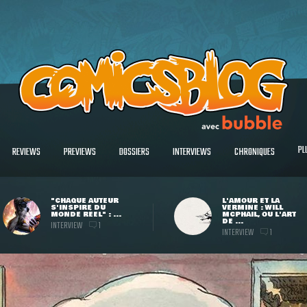
PL
REVIEWS
PREVIEWS
DOSSIERS
INTERVIEWS
CHRONIQUES
"CHAQUE AUTEUR
L'AMOUR ET LA
S'INSPIRE DU
VERMINE : WILL
MONDE RÉEL" : ...
MCPHAIL, OU L'ART
DE ...
INTERVIEW
1
INTERVIEW
1