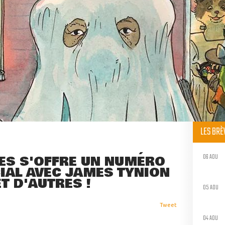
LES BR
06 AOU
EES S'OFFRE UN NUMÉRO
IAL AVEC JAMES TYNION
ET D'AUTRES !
05 AOU
Tweet
04 AOU