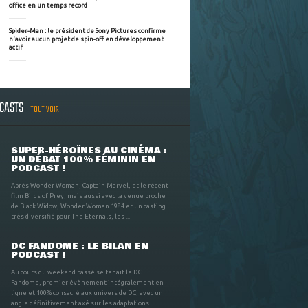
office en un temps record
Spider-Man : le président de Sony Pictures confirme
n'avoir aucun projet de spin-off en développement
actif
DCASTS
TOUT VOIR
SUPER-HÉROÏNES AU CINÉMA :
UN DÉBAT 100% FÉMININ EN
PODCAST !
Après Wonder Woman, Captain Marvel, et le récent
film Birds of Prey, mais aussi avec la venue proche
de Black Widow, Wonder Woman 1984 et un casting
très diversifié pour The Eternals, les ...
DC FANDOME : LE BILAN EN
PODCAST !
Au cours du weekend passé se tenait le DC
Fandome, premier évènement intégralement en
ligne et 100% consacré aux univers de DC, avec un
angle définitivement axé sur les adaptations