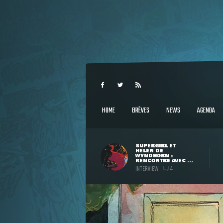
HOME
BRÈVES
NEWS
AGENDA
SUPERGIRL ET
HELEN DE
WYNDHORN :
RENCONTRE AVEC ...
INTERVIEW
4