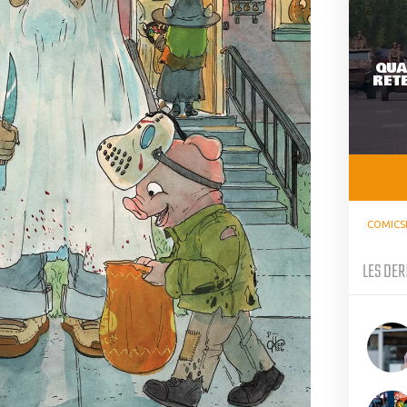
QUA
RETE
COMICS
LES DER