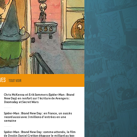
ÈVES
TOUT VOIR
Chris McKenna et Erik Sommers (Spider-Man : Brand
New Day) en renfort sur l'écriture de Avengers :
Doomsday et Secret Wars
Spider-Man : Brand New Day : en France, un succès
record aussi avec 3 millions d'entrées en une
semaine
Spider-Man : Brand New Day : comme attendu, le film
de Destin Daniel Cretton dépasse le milliard au box-