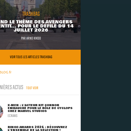
TRASHBAG
ND LE THÈME DES AVENGERS
NTIT... POUR LE DÉFILÉ DU 14
JUILLET 2026
PAR
ARNO KIKOO
VOIR TOUS LES ARTICLES TRASHBAG
BLOG.fr
NIÈRES ACTUS
TOUT VOIR
X-MEN : L'ACTEUR KIT CONNOR
EMBAUCHÉ POUR LE RÔLE DE CYCLOPS
CHEZ MARVEL STUDIOS
ECRANS
RINGO AWARDS 2026 : DÉCOUVREZ
L'ENSEMBLE DE LA SÉLECTION !