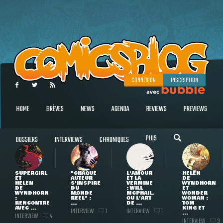
CONNEXION
INSCRIPTION
HOME
BRÈVES
NEWS
AGENDA
REVIEWS
PREVIEWS
PLUS
DOSSIERS
INTERVIEWS
CHRONIQUES
SUPERGIRL
"CHAQUE
L'AMOUR
HELEN
ET
AUTEUR
ET LA
DE
HELEN
S'INSPIRE
VERMINE
WYNDHORN
DE
DU
: WILL
ET
WYNDHORN
MONDE
MCPHAIL,
WONDER
:
RÉEL" :
OU L'ART
WOMAN :
RENCONTRE
...
DE ...
TOM
AVEC ...
KING ET
INTERVIEW
INTERVIEW
1
1
...
INTERVIEW
4
INTERVIEW
3