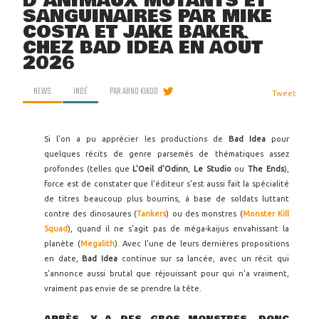
D'ANIMAUX MUTANTS ET
SANGUINAIRES PAR MIKE
COSTA ET JAKE BAKER
CHEZ BAD IDEA EN AOÛT
2026
NEWS
INDÉ
PAR
ARNO KIKOO
Tweet
Si l'on a pu apprécier les productions de
Bad Idea
pour
quelques récits de genre parsemés de thématiques assez
profondes (telles que
L'Oeil d'Odinn
,
Le Studio
ou
The Ends
),
force est de constater que l'éditeur s'est aussi fait la spécialité
de titres beaucoup plus bourrins, à base de soldats luttant
contre des dinosaures (
Tankers
) ou des monstres (
Monster Kill
Squad
), quand il ne s'agit pas de méga-kaijus envahissant la
planète (
Megalith
). Avec l'une de leurs dernières propositions
en date,
Bad Idea
continue sur sa lancée, avec un récit qui
s'annonce aussi brutal que réjouissant pour qui n'a vraiment,
vraiment pas envie de se prendre la tête.