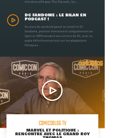
très diversifié pour The Eternals, les ...
DC FANDOME : LE BILAN EN
PODCAST !
Au cours du weekend passé se tenait le DC
Fandome, premier évènement intégralement en
ligne et 100% consacré aux univers de DC, avec un
angle définitivement axé sur les adaptations
filmiques ...
COMICSBLOG TV
MARVEL ET POLITIQUE :
RENCONTRE AVEC LE GRAND ROY
THOMAS