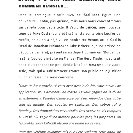
APRÈS, Y A DES GROS MONSTRES, DONC
COMMENT RÉSISTER...
Dans le catalogue d'août 2026 de
Bad Idea
figure une
nouveauté - enfin, pas qu'une, mais nous nous concentrerons
sur celle-là pour cet article. Il s'agit de
Lancer
, une nouvelle
série de
Mike Costa
(qui a été scénariste sur la série Lucifer de
Netflix, et qu'on a déjà vu en comics sur
Venom
ou le
God is
Dead
de
Jonathan Hickman
) et
Jake Baker
(un jeune artiste en
début de carrière), présentée au départ comme un "B-side" de
la série (toujours inédite en France)
The Hero Trade
. Il s'agissait
donc d'un concept un peu débile lancé en
back-up
d'une autre
série, mais qui a suffisamment trouvé son public pour justifier
qu'on en fasse une série complète.
"
Dans un futur proche, si vous avez besoin de fric, vous ouvre une
application. Vous acceptez une chasse. Et vous gagnez de la thune
en exterminant l'espèce dangereuse qui s'est répandue dans votre
coin du monde. Des coyotes en californie. Des cobras roi à
Bombay. Des dromadaires en Australie. Des chauve-souris vampires
au Brésil. S'il s'agit d'une menace pour les gens, les propriétés, ou
les profits, alors LANCER placera une prime sur sa tête.
Pour des vétérans militaires tels que Pete Sanborn, cette appli' lui