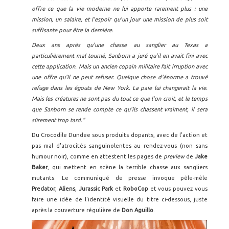
offre ce que la vie moderne ne lui apporte rarement plus : une
mission, un salaire, et l'espoir qu'un jour une mission de plus soit
suffisante pour être la dernière.
Deux ans après qu'une chasse au sanglier au Texas a
particulièrement mal tourné, Sanborn a juré qu'il en avait fini avec
cette application. Mais un ancien copain militaire fait irruption avec
une offre qu'il ne peut refuser. Quelque chose d'énorme a trouvé
refuge dans les égouts de New York. La paie lui changerait la vie.
Mais les créatures ne sont pas du tout ce que l'on croit, et le temps
que Sanborn se rende compte ce qu'ils chassent vraiment, il sera
sûrement trop tard."
Du Crocodile Dundee sous produits dopants, avec de l'action et
pas mal d'atrocités sanguinolentes au rendez-vous (non sans
humour noir), comme en attestent les pages de
preview
de
Jake
Baker
, qui mettent en scène la terrible chasse aux sangliers
mutants. Le communiqué de presse invoque pêle-mêle
Predator
,
Aliens
,
Jurassic Park
et
RoboCop
et vous pouvez vous
faire une idée de l'identité visuelle du titre ci-dessous, juste
après la couverture régulière de
Don Aguillo
.