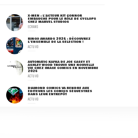
X-MEN : L'ACTEUR KIT CONNOR
EMBAUCHÉ POUR LE RÔLE DE CYCLOPS
CHEZ MARVEL STUDIOS
ECRANS
RINGO AWARDS 2026 : DÉCOUVREZ
L'ENSEMBLE DE LA SÉLECTION !
ACTU VO
AUTOMATIC KAFKA DE JOE CASEY ET
ASHLEY WOOD TROUVE UNE NOUVELLE
VIE CHEZ IMAGE COMICS EN NOVEMBRE
2026
ACTU VO
DIAMOND COMICS VA RENDRE AUX
ÉDITEURS LES COMICS SÉQUESTRÉS
DANS LEUR ENTREPÔT
ACTU VO