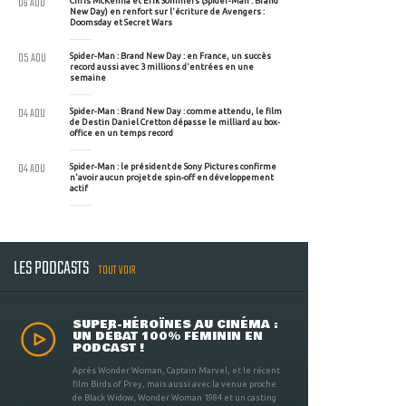
06 AOU
Chris McKenna et Erik Sommers (Spider-Man : Brand
New Day) en renfort sur l'écriture de Avengers :
Doomsday et Secret Wars
05 AOU
Spider-Man : Brand New Day : en France, un succès
record aussi avec 3 millions d'entrées en une
semaine
04 AOU
Spider-Man : Brand New Day : comme attendu, le film
de Destin Daniel Cretton dépasse le milliard au box-
office en un temps record
04 AOU
Spider-Man : le président de Sony Pictures confirme
n'avoir aucun projet de spin-off en développement
actif
LES PODCASTS
TOUT VOIR
SUPER-HÉROÏNES AU CINÉMA :
UN DÉBAT 100% FÉMININ EN
PODCAST !
Après Wonder Woman, Captain Marvel, et le récent
film Birds of Prey, mais aussi avec la venue proche
de Black Widow, Wonder Woman 1984 et un casting