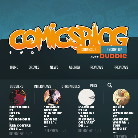
CONNEXION
INSCRIPTION
HOME
BRÈVES
NEWS
AGENDA
REVIEWS
PREVIEWS
PLUS
DOSSIERS
INTERVIEWS
CHRONIQUES
SUPERGIRL
"CHAQUE
L'AMOUR
HELEN
ET
AUTEUR
ET LA
DE
HELEN
S'INSPIRE
VERMINE
WYNDHORN
DE
DU
: WILL
ET
WYNDHORN
MONDE
MCPHAIL,
WONDER
:
RÉEL" :
OU L'ART
WOMAN :
RENCONTRE
...
DE ...
TOM
AVEC ...
KING ET
INTERVIEW
INTERVIEW
1
1
...
INTERVIEW
4
INTERVIEW
3