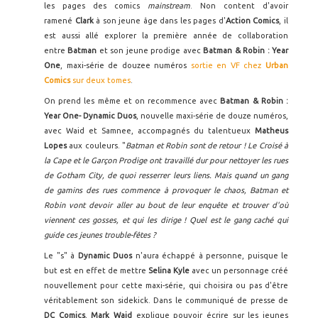
les pages des comics
mainstream
. Non content d'avoir
ramené
Clark
à son jeune âge dans les pages d'
Action Comics
, il
est aussi allé explorer la première année de collaboration
entre
Batman
et son jeune prodige avec
Batman & Robin : Year
One
, maxi-série de douzee numéros
sortie en VF chez
Urban
Comics
sur deux tomes
.
On prend les même et on recommence avec
Batman & Robin :
Year One- Dynamic Duos
, nouvelle maxi-série de douze numéros,
avec Waid et Samnee, accompagnés du talentueux
Matheus
Lopes
aux couleurs. "
Batman et Robin sont de retour ! Le Croisé à
la Cape et le Garçon Prodige ont travaillé dur pour nettoyer les rues
de Gotham City, de quoi resserrer leurs liens. Mais quand un gang
de gamins des rues commence à provoquer le chaos, Batman et
Robin vont devoir aller au bout de leur enquête et trouver d'où
viennent ces gosses, et qui les dirige ! Quel est le gang caché qui
guide ces jeunes trouble-fêtes ?
Le "s" à
Dynamic Duos
n'aura échappé à personne, puisque le
but est en effet de mettre
Selina Kyle
avec un personnage créé
nouvellement pour cette maxi-série, qui choisira ou pas d'être
véritablement son sidekick. Dans le communiqué de presse de
DC Comics
,
Mark Waid
explique pouvoir écrire sur les jeunes