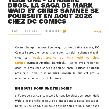
YEAR ONE - DYNAMIC
DUOS, LA SAGA DE MARK
WAID ET CHRIS SAMNEE SE
POURSUIT EN AOÛT 2026
CHEZ DC COMICS
NEWS
DC COMICS
PAR
ARNO KIKOO
Tweet
On ne change pas une équipe qui gagne ; cette maxime,
DC
Comics
l'a très bien compris et a bien su saisir la chance d'avoir
chez soi
l'équipe créative de
Mark Waid
et
Chris
Samnee
(
Captain America
,
Daredevil
...). Après avoir replongé
dans les premières années d'équipe entre
Batman
et
Robin
premier du nom, le jeune
Dick Grayson
, le duo est prêt à
remettre le couvert dès l'été arrivant.
EN ROUTE POUR UNE TRILOGIE ?
Si l'époque des comics reste à la tonalité plutôt sérieuse,
Mark
Waid
a les mains libres pour se plonger dans le passé des super-
héros, à une époque où tout pouvait paraître plus léger dans