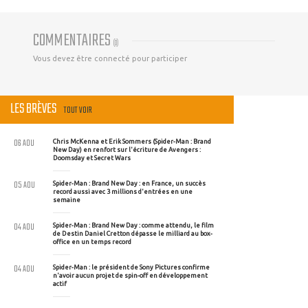
COMMENTAIRES
(
0
)
Vous devez être connecté pour participer
LES BRÈVES
TOUT VOIR
06 AOU
Chris McKenna et Erik Sommers (Spider-Man : Brand
New Day) en renfort sur l'écriture de Avengers :
Doomsday et Secret Wars
05 AOU
Spider-Man : Brand New Day : en France, un succès
record aussi avec 3 millions d'entrées en une
semaine
04 AOU
Spider-Man : Brand New Day : comme attendu, le film
de Destin Daniel Cretton dépasse le milliard au box-
office en un temps record
04 AOU
Spider-Man : le président de Sony Pictures confirme
n'avoir aucun projet de spin-off en développement
actif