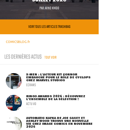
JUILLET 2026
PAR
ARNO KIKOO
VOIR TOUS LES ARTICLES TRASHBAG
COMICSBLOG.fr
LES DERNIÈRES ACTUS
TOUT VOIR
X-MEN : L'ACTEUR KIT CONNOR
EMBAUCHÉ POUR LE RÔLE DE CYCLOPS
CHEZ MARVEL STUDIOS
ECRANS
RINGO AWARDS 2026 : DÉCOUVREZ
L'ENSEMBLE DE LA SÉLECTION !
ACTU VO
AUTOMATIC KAFKA DE JOE CASEY ET
ASHLEY WOOD TROUVE UNE NOUVELLE
VIE CHEZ IMAGE COMICS EN NOVEMBRE
2026