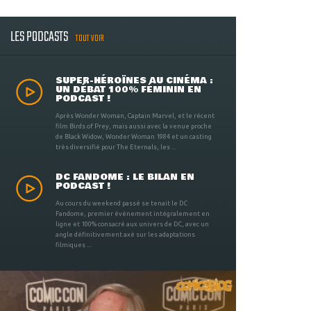
LES PODCASTS
TOUT VOIR
SUPER-HÉROÏNES AU CINÉMA :
UN DÉBAT 100% FÉMININ EN
PODCAST !
Après Wonder Woman, Captain Marvel, et le récent
film Birds of Prey, mais aussi avec la venue proche
de Black Widow, Wonder Woman 1984 et un casting
très diversifié pour The Eternals, les ...
DC FANDOME : LE BILAN EN
PODCAST !
Au cours du weekend passé se tenait le DC
Fandome, premier évènement intégralement en
ligne et 100% consacré aux univers de DC, avec un
angle définitivement axé sur les adaptations
filmiques ...