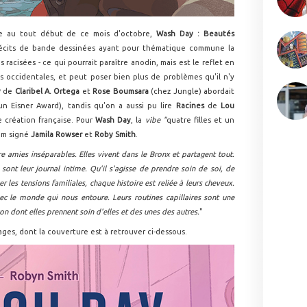
rie au tout début de ce mois d'octobre,
Wash Day : Beautés
récits de bande dessinées ayant pour thématique commune la
racisées - ce qui pourrait paraître anodin, mais est le reflet en
és occidentales, et peut poser bien plus de problèmes qu'il n'y
y
de
Claribel A. Ortega
et
Rose Boumsara
(chez Jungle) abordait
n Eisner Award), tandis qu'on a aussi pu lire
Racines
de
Lou
 création française. Pour
Wash Day
, la
vibe "
quatre filles et un
bum signé
Jamila Rowser
et
Roby Smith
.
 amies inséparables. Elles vivent dans le Bronx et partagent tout.
 sont leur journal intime. Qu'il s'agisse de prendre soin de soi, de
er les tensions familiales, chaque histoire est reliée à leurs cheveux.
 le monde qui nous entoure. Leurs routines capillaires sont une
çon dont elles prennent soin d'elles et des unes des autres.
"
ges, dont la couverture est à retrouver ci-dessous.