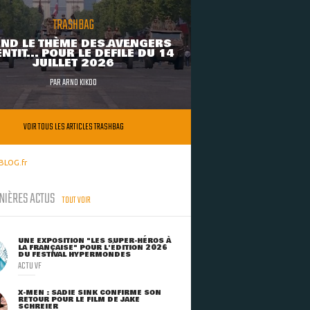
TRASHBAG
ND LE THÈME DES AVENGERS
NTIT... POUR LE DÉFILÉ DU 14
JUILLET 2026
PAR
ARNO KIKOO
VOIR TOUS LES ARTICLES TRASHBAG
BLOG.fr
NIÈRES ACTUS
TOUT VOIR
UNE EXPOSITION "LES SUPER-HÉROS À
LA FRANÇAISE" POUR L'ÉDITION 2026
DU FESTIVAL HYPERMONDES
ACTU VF
X-MEN : SADIE SINK CONFIRME SON
RETOUR POUR LE FILM DE JAKE
SCHREIER