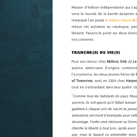
Maison d'édition indépendante qui s'app
vivre le monde de la bande dessinée en
remarqué l'an passé
le mélancolique
In
retour cet automne au catalogue, pa
librairie. Faisons le point sur deux titr
nos colonnes.
TRANCHE(S) DE VIE(S)
Pour son retour chez
Akileos
,
Deb JJ L
autrice américaine d'origine coréenn
l'occurrence, les deux jeunes héros de
of Tomorrow
, sorti en 2024 chez
Harper
tout en s'entraidant dans leur quête. Un
"
Comme tous les habitants du pays, Myun
survivre, ils ont appris qu'il fallait baisse
guettent à chaque coin de rue et ne jamais
exécutions serviront d'exemples pour celle
davantage. Yunho veut retrouver sa Omma, 
cherche la liberté à tout prix, après avoir
pas, mais le hasard va entremêler leurs