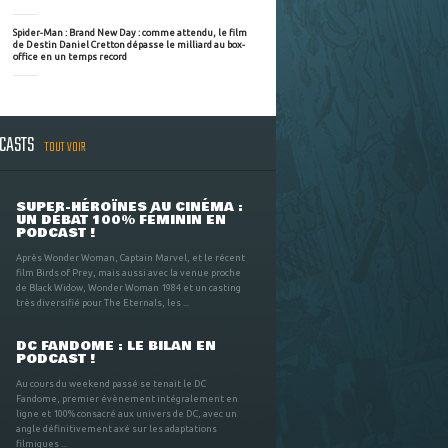
Spider-Man : Brand New Day : comme attendu, le film
de Destin Daniel Cretton dépasse le milliard au box-
office en un temps record
DCASTS
TOUT VOIR
SUPER-HÉROÏNES AU CINÉMA :
UN DÉBAT 100% FÉMININ EN
PODCAST !
Après Wonder Woman, Captain Marvel, et le récent
film Birds of Prey, mais aussi avec la venue proche
de Black Widow, Wonder Woman 1984 et un casting
très diversifié pour The Eternals, les ...
DC FANDOME : LE BILAN EN
PODCAST !
Au cours du weekend passé se tenait le DC
Fandome, premier évènement intégralement en
ligne et 100% consacré aux univers de DC, avec un
angle définitivement axé sur les adaptations
filmiques ...