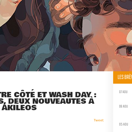
LES BR
07 AOU
TRE CÔTÉ ET WASH DAY :
S, DEUX NOUVEAUTÉS À
 AKILÉOS
06 AOU
Tweet
05 AOU