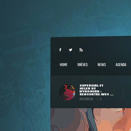
HOME
BRÈVES
NEWS
AGENDA
SUPERGIRL ET
HELEN DE
WYNDHORN :
RENCONTRE AVEC ...
INTERVIEW
4