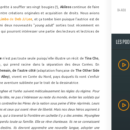
rête à souffler ses vingt bougies (!),
Akileos
continue de faire
04 AOU
tre créations originales et acquisition de droits. Nous avions
 Limbo
de
Deb JJ Lee
, et ça tombe bien puisque l'autrice est de
rmi deux nouveautés "
young adult
" sorties tout récemment en
es qui pourront intéresser une partie des lecteurs et lectrices de
LES PO
ee
n'est pas toute seule puisqu'elle illustre un récit de
Tina Cho
,
e, qui prend racine dans la séparation des deux Corées. En
Demain, de l'autre côté
(adaptation française de
The Other Side
 Alley
), vivent en Corée du Nord, pays duquels ils vont s'enfuir
e aventure sublimée par le trait de la dessinatrice.
ghee et Yunho suivent méticuleusement les règles du régime. Pour
r la tête, ne pas s'intéresser au reste du monde, éviter les soldats qui
 contredire les Pères de la nation sous peine d'être réprimés. Leurs
s et ceux qui osent rêver de liberté. Mais nos deux héros aspirent à
qui a traversé la frontière en cachette il y a des années. Myunghee
 perdu toute sa famille. Elle se rêve chanteuse. Ils ne se connaissent
 destins. Ils devront apprendre une nouvelle langue, adopter une