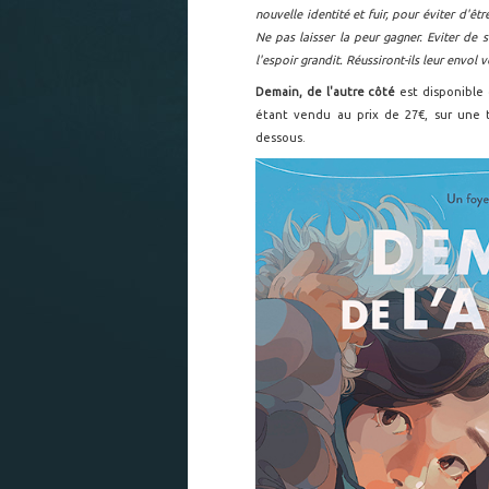
nouvelle identité et fuir, pour éviter d'êt
Ne pas laisser la peur gagner. Eviter de s
l'espoir grandit. Réussiront-ils leur envol 
Demain, de l'autre côté
est disponible 
étant vendu au prix de 27€, sur une
dessous.