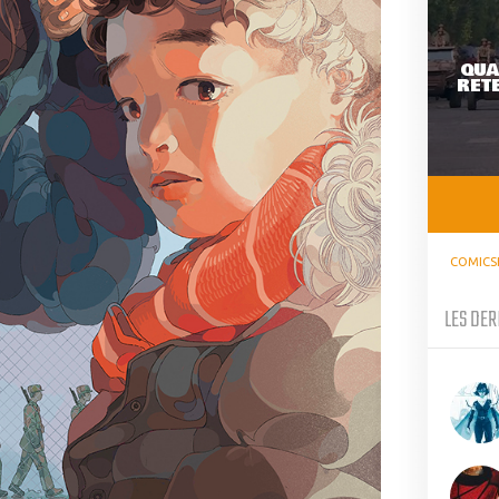
QUA
RETE
COMICS
LES DER