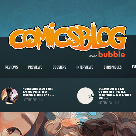
PL
REVIEWS
PREVIEWS
DOSSIERS
INTERVIEWS
CHRONIQUES
"CHAQUE AUTEUR
L'AMOUR ET LA
S'INSPIRE DU
VERMINE : WILL
MONDE RÉEL" : ...
MCPHAIL, OU L'ART
DE ...
INTERVIEW
1
INTERVIEW
1