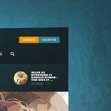
CONNEXION
INSCRIPTION
US
HELEN DE
WYNDHORN ET
WONDER WOMAN :
TOM KING ET ...
INTERVIEW
3