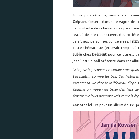
Sortie plus récente, venue en librai
Crépues
s'insère dans une vague de 
particularité des cheveux des personnes 
réalité de bien des travers des sociét
paraît aux personnes concernées.
Frizz
cette thématique (et avait remporté u
Lubie
chez
Delcourt
pour ce qui est de
jean" est un poil présente dans cet al
"
Kim, Nisha, Davene et Cookie sont quatre
Les hauts... comme les bas. Ces histoires
raconter sa vie chez le coiffeur ou d'apais
Comme un moyen de tisser des liens avec
fenêtre sur leurs personnalités et sur la fa
Comptez ici 26€ pour un album de 191 pa