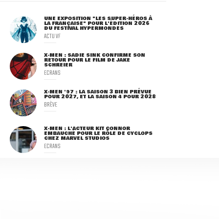
UNE EXPOSITION "LES SUPER-HÉROS À
LA FRANÇAISE" POUR L'ÉDITION 2026
DU FESTIVAL HYPERMONDES
ACTU VF
X-MEN : SADIE SINK CONFIRME SON
RETOUR POUR LE FILM DE JAKE
SCHREIER
ECRANS
X-MEN '97 : LA SAISON 3 BIEN PRÉVUE
POUR 2027, ET LA SAISON 4 POUR 2028
BRÈVE
X-MEN : L'ACTEUR KIT CONNOR
EMBAUCHÉ POUR LE RÔLE DE CYCLOPS
CHEZ MARVEL STUDIOS
ECRANS