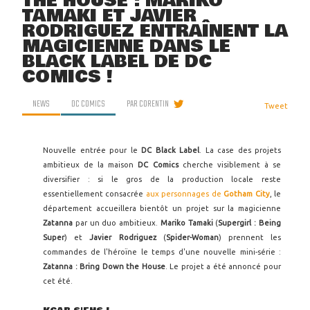
THE HOUSE : MARIKO
TAMAKI ET JAVIER
RODRIGUEZ ENTRAÎNENT LA
MAGICIENNE DANS LE
BLACK LABEL DE DC
COMICS !
NEWS
DC COMICS
PAR
CORENTIN
Tweet
Nouvelle entrée pour le
DC Black Label
. La case des projets
ambitieux de la maison
DC Comics
cherche visiblement à se
diversifier : si le gros de la production locale reste
essentiellement consacrée
aux personnages de
Gotham City
, le
département accueillera bientôt un projet sur la magicienne
Zatanna
par un duo ambitieux.
Mariko Tamaki
(
Supergirl : Being
Super
) et
Javier Rodriguez
(
Spider-Woman
) prennent les
commandes de l'héroïne le temps d'une nouvelle mini-série :
Zatanna : Bring Down the House
. Le projet a été annoncé pour
cet été.