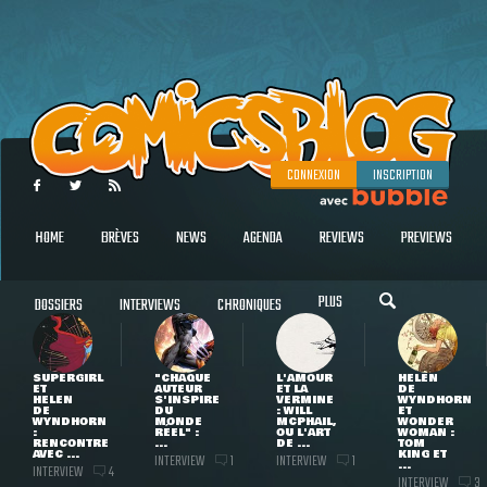
CONNEXION
INSCRIPTION
HOME
BRÈVES
NEWS
AGENDA
REVIEWS
PREVIEWS
PLUS
DOSSIERS
INTERVIEWS
CHRONIQUES
SUPERGIRL
"CHAQUE
L'AMOUR
HELEN
ET
AUTEUR
ET LA
DE
HELEN
S'INSPIRE
VERMINE
WYNDHORN
DE
DU
: WILL
ET
WYNDHORN
MONDE
MCPHAIL,
WONDER
:
RÉEL" :
OU L'ART
WOMAN :
RENCONTRE
...
DE ...
TOM
AVEC ...
KING ET
INTERVIEW
INTERVIEW
1
1
...
INTERVIEW
4
INTERVIEW
3