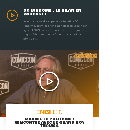
DC FANDOME : LE BILAN EN
PODCAST !
Au cours du weekend passé se tenait le DC
Fandome, premier évènement intégralement en
ligne et 100% consacré aux univers de DC, avec un
angle définitivement axé sur les adaptations
filmiques ...
COMICSBLOG TV
MARVEL ET POLITIQUE :
RENCONTRE AVEC LE GRAND ROY
THOMAS