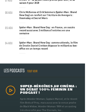
07 AOU
saison 4 pour 2028
06 AOU
Chris McKenna et Erik Sommers (Spider-Man : Brand
New Day) en renfort sur l'écriture de Avengers :
Doomsday et Secret Wars
05 AOU
Spider-Man : Brand New Day : en France, un succès
record aussi avec 3 millions d'entrées en une
semaine
04 AOU
Spider-Man : Brand New Day : comme attendu, le film
de Destin Daniel Cretton dépasse le milliard au box-
office en un temps record
LES PODCASTS
TOUT VOIR
SUPER-HÉROÏNES AU CINÉMA :
UN DÉBAT 100% FÉMININ EN
PODCAST !
Après Wonder Woman, Captain Marvel, et le récent
film Birds of Prey, mais aussi avec la venue proche
de Black Widow, Wonder Woman 1984 et un casting
très diversifié pour The Eternals, les ...