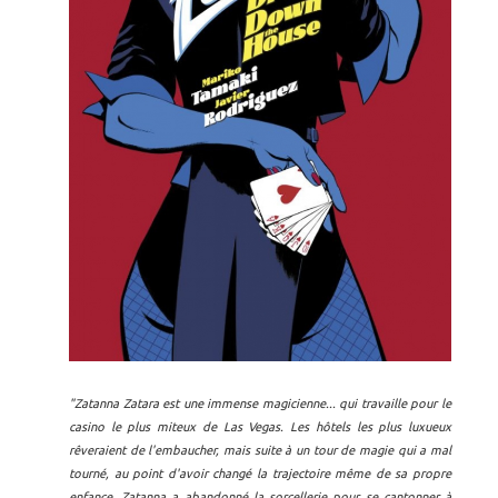
"Zatanna Zatara est une immense magicienne... qui travaille pour le
casino le plus miteux de Las Vegas. Les hôtels les plus luxueux
rêveraient de l'embaucher, mais suite à un tour de magie qui a mal
tourné, au point d'avoir changé la trajectoire même de sa propre
enfance, Zatanna a abandonné la sorcellerie pour se cantonner à