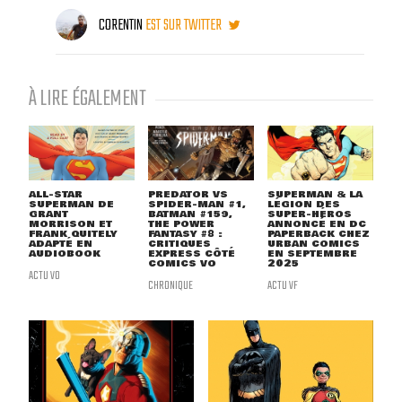
CORENTIN
EST SUR TWITTER
À LIRE ÉGALEMENT
ALL-STAR
PREDATOR VS
SUPERMAN & LA
SUPERMAN DE
SPIDER-MAN #1,
LÉGION DES
GRANT
BATMAN #159,
SUPER-HÉROS
MORRISON ET
THE POWER
ANNONCÉ EN DC
FRANK QUITELY
FANTASY #8 :
PAPERBACK CHEZ
ADAPTÉ EN
CRITIQUES
URBAN COMICS
AUDIOBOOK
EXPRESS CÔTÉ
EN SEPTEMBRE
COMICS VO
2025
ACTU VO
CHRONIQUE
ACTU VF