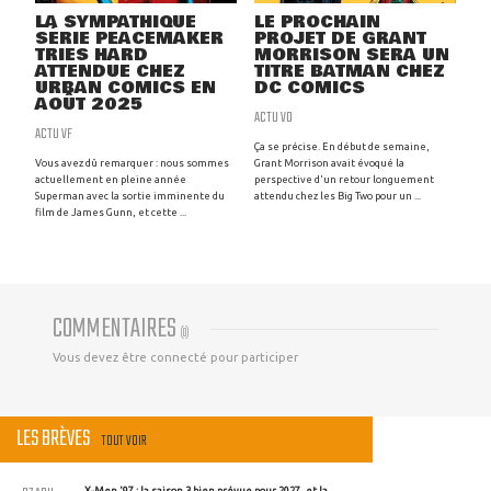
LA SYMPATHIQUE
LE PROCHAIN
SÉRIE PEACEMAKER
PROJET DE GRANT
TRIES HARD
MORRISON SERA UN
ATTENDUE CHEZ
TITRE BATMAN CHEZ
URBAN COMICS EN
DC COMICS
AOÛT 2025
ACTU VO
ACTU VF
Ça se précise. En début de semaine,
Vous avez dû remarquer : nous sommes
Grant Morrison avait évoqué la
actuellement en pleine année
perspective d'un retour longuement
Superman avec la sortie imminente du
attendu chez les Big Two pour un ...
film de James Gunn, et cette ...
COMMENTAIRES
(
0
)
Vous devez être connecté pour participer
LES BRÈVES
TOUT VOIR
X-Men '97 : la saison 3 bien prévue pour 2027, et la