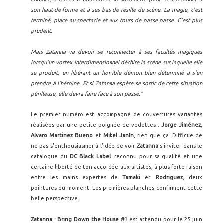
son haut-de-forme et à ses bas de résille de scène. La magie, c'est
terminé, place au spectacle et aux tours de passe passe. C'est plus
prudent.
Mais Zatanna va devoir se reconnecter à ses facultés magiques
lorsqu'un vortex interdimensionnel déchire la scène sur laquelle elle
se produit, en libérant un horrible démon bien déterminé à s'en
prendre à l'héroïne. Et si Zatanna espère se sortir de cette situation
périlleuse, elle devra faire face à son passé."
Le premier numéro est accompagné de couvertures variantes
réalisées par une petite poignée de vedettes :
Jorge Jiménez
,
Alvaro Martinez Bueno
et
Mikel Janín
, rien que ça. Difficile de
ne pas s'enthousiasmer à l'idée de voir
Zatanna
s'inviter dans le
catalogue du
DC Black Label
, reconnu pour sa qualité et une
certaine liberté de ton accordée aux artistes, à plus forte raison
entre les mains expertes de
Tamaki
et
Rodriguez
, deux
pointures du moment. Les premières planches confirment cette
belle perspective.
Zatanna : Bring Down the House #1
est attendu pour le 25 juin