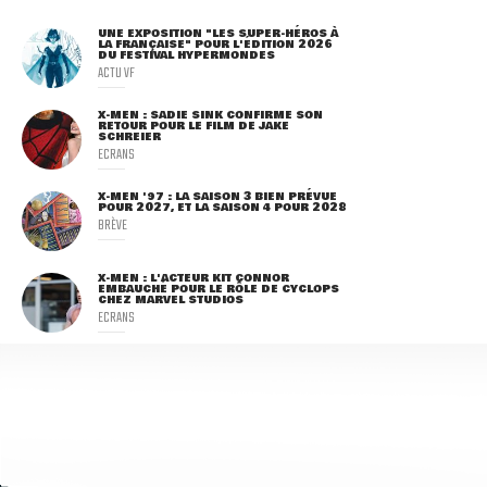
UNE EXPOSITION "LES SUPER-HÉROS À
LA FRANÇAISE" POUR L'ÉDITION 2026
DU FESTIVAL HYPERMONDES
ACTU VF
X-MEN : SADIE SINK CONFIRME SON
RETOUR POUR LE FILM DE JAKE
SCHREIER
ECRANS
X-MEN '97 : LA SAISON 3 BIEN PRÉVUE
POUR 2027, ET LA SAISON 4 POUR 2028
BRÈVE
X-MEN : L'ACTEUR KIT CONNOR
EMBAUCHÉ POUR LE RÔLE DE CYCLOPS
CHEZ MARVEL STUDIOS
ECRANS