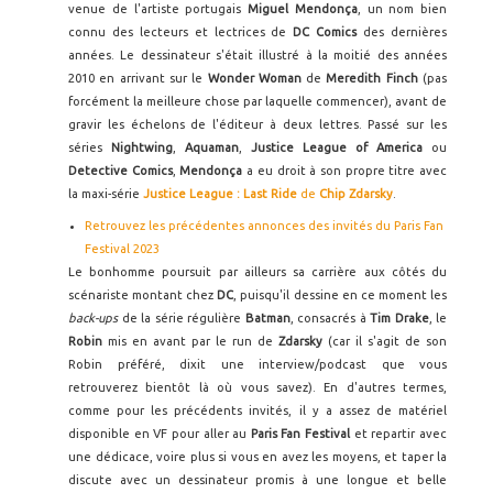
venue de l'artiste portugais
Miguel Mendonça
, un nom bien
connu des lecteurs et lectrices de
DC Comics
des dernières
années. Le dessinateur s'était illustré à la moitié des années
2010 en arrivant sur le
Wonder Woman
de
Meredith Finch
(pas
forcément la meilleure chose par laquelle commencer), avant de
gravir les échelons de l'éditeur à deux lettres. Passé sur les
séries
Nightwing
,
Aquaman
,
Justice League of America
ou
Detective Comics
,
Mendonça
a eu droit à son propre titre avec
la maxi-série
Justice League : Last Ride
de
Chip Zdarsky
.
Retrouvez les précédentes annonces des invités du Paris Fan
Festival 2023
Le bonhomme poursuit par ailleurs sa carrière aux côtés du
scénariste montant chez
DC
, puisqu'il dessine en ce moment les
back-ups
de la série régulière
Batman
, consacrés à
Tim Drake
, le
Robin
mis en avant par le run de
Zdarsky
(car il s'agit de son
Robin préféré, dixit une interview/podcast que vous
retrouverez bientôt là où vous savez). En d'autres termes,
comme pour les précédents invités, il y a assez de matériel
disponible en VF pour aller au
Paris Fan Festival
et repartir avec
une dédicace, voire plus si vous en avez les moyens, et taper la
discute avec un dessinateur promis à une longue et belle