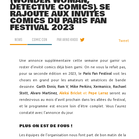
(WONDER WOMAN,
DETECTIVE COMICS) SE
RAJOUTE AUX INVITÉS
COMICS DU PARIS FAN
FESTIVAL 2023
NEWS
COMIC CON
PAR
ARNO KIKOO
Tweet
Une annonce supplémentaire cette semaine pour garnir un
roster d'invité comics déjà bien garni. On ne vous la refait pas,
pour sa seconde édition en 2023, le
Paris Fan Festival
voit les
choses en grand pour les amateurs et amatrices de bande
dessinée.
Garth Ennis
,
Ram V
,
Mike Perkins
,
Xermanico
,
Rachael
Stott
,
Alvaro Martinez
,
Aleksi Briclot
et
Pepe Larraz
seront au
rendez-vous au mois d'avril prochain dans les allées du festival,
et le programme est encore loin d'être complet. Vous l'aurez
constaté avec l'annonce du jour.
PLUS ON EST DE FOUS !
Les équipes de l'organisation nous font part de bon matin de la