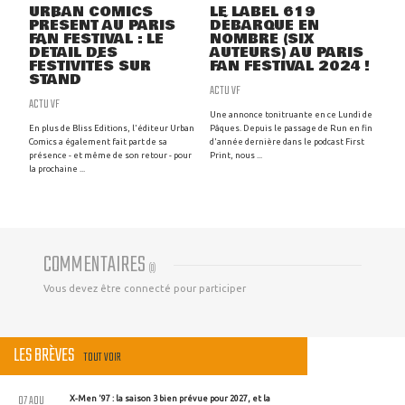
URBAN COMICS
LE LABEL 619
PRÉSENT AU PARIS
DÉBARQUE EN
FAN FESTIVAL : LE
NOMBRE (SIX
DÉTAIL DES
AUTEURS) AU PARIS
FESTIVITÉS SUR
FAN FESTIVAL 2024 !
STAND
ACTU VF
ACTU VF
Une annonce tonitruante en ce Lundi de
En plus de Bliss Editions, l'éditeur Urban
Pâques. Depuis le passage de Run en fin
Comics a également fait part de sa
d'année dernière dans le podcast First
présence - et même de son retour - pour
Print, nous ...
la prochaine ...
COMMENTAIRES
(
0
)
Vous devez être connecté pour participer
LES BRÈVES
TOUT VOIR
07 AOU
X-Men '97 : la saison 3 bien prévue pour 2027, et la