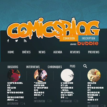
CONNEXION
INSCRIPTION
HOME
BRÈVES
NEWS
AGENDA
REVIEWS
PREVIEWS
PLUS
DOSSIERS
INTERVIEWS
CHRONIQUES
SUPERGIRL
"CHAQUE
L'AMOUR
HELEN
ET
AUTEUR
ET LA
DE
HELEN
S'INSPIRE
VERMINE
WYNDHORN
DE
DU
: WILL
ET
WYNDHORN
MONDE
MCPHAIL,
WONDER
:
RÉEL" :
OU L'ART
WOMAN :
RENCONTRE
...
DE ...
TOM
AVEC ...
KING ET
INTERVIEW
INTERVIEW
1
1
...
INTERVIEW
4
INTERVIEW
3