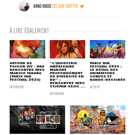
ARNO KIKOO
EST SUR TWITTER
À LIRE ÉGALEMENT
AUTOUR DE
''L'INDUSTRIE
PARIS FAN
POISON IVY : UNE
AMÉRICAINE
FESTIVAL 2024 :
RENCONTRE AVEC
MANQUE
LE DÉTAIL DES
MARCIO TAKARA
PROFONDÉMENT
ANIMATIONS
[PARIS FAN
DE DIVERSITÉ EN
COMICS ET
FESTIVAL 2024]
BD'' :
BANDE-DESSINÉE
RENCONTRE AVEC
INTERVIEW
STJEPAN SEJIC ...
ACTU VF
INTERVIEW