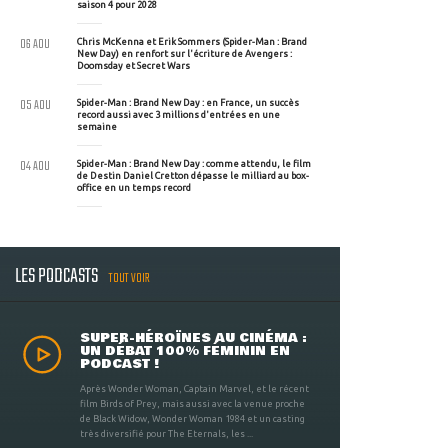
saison 4 pour 2028
06 AOU
Chris McKenna et Erik Sommers (Spider-Man : Brand
New Day) en renfort sur l'écriture de Avengers :
Doomsday et Secret Wars
05 AOU
Spider-Man : Brand New Day : en France, un succès
record aussi avec 3 millions d'entrées en une
semaine
04 AOU
Spider-Man : Brand New Day : comme attendu, le film
de Destin Daniel Cretton dépasse le milliard au box-
office en un temps record
LES PODCASTS
TOUT VOIR
SUPER-HÉROÏNES AU CINÉMA :
UN DÉBAT 100% FÉMININ EN
PODCAST !
Après Wonder Woman, Captain Marvel, et le récent
film Birds of Prey, mais aussi avec la venue proche
de Black Widow, Wonder Woman 1984 et un casting
très diversifié pour The Eternals, les ...