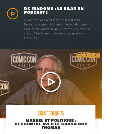
DC FANDOME : LE BILAN EN
PODCAST !
Au cours du weekend passé se tenait le DC
Fandome, premier évènement intégralement en
ligne et 100% consacré aux univers de DC, avec un
angle définitivement axé sur les adaptations
filmiques ...
COMICSBLOG TV
MARVEL ET POLITIQUE :
RENCONTRE AVEC LE GRAND ROY
THOMAS