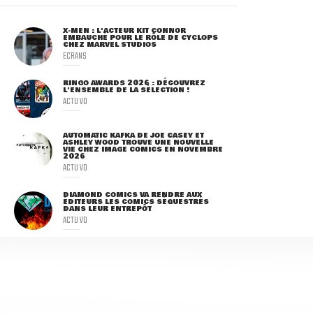
X-MEN : L'ACTEUR KIT CONNOR
EMBAUCHÉ POUR LE RÔLE DE CYCLOPS
CHEZ MARVEL STUDIOS
ECRANS
RINGO AWARDS 2026 : DÉCOUVREZ
L'ENSEMBLE DE LA SÉLECTION !
ACTU VO
AUTOMATIC KAFKA DE JOE CASEY ET
ASHLEY WOOD TROUVE UNE NOUVELLE
VIE CHEZ IMAGE COMICS EN NOVEMBRE
2026
ACTU VO
DIAMOND COMICS VA RENDRE AUX
ÉDITEURS LES COMICS SÉQUESTRÉS
DANS LEUR ENTREPÔT
ACTU VO