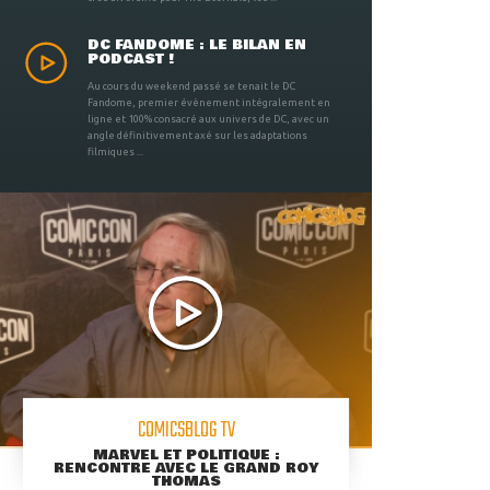
DC FANDOME : LE BILAN EN
PODCAST !
Au cours du weekend passé se tenait le DC
Fandome, premier évènement intégralement en
ligne et 100% consacré aux univers de DC, avec un
angle définitivement axé sur les adaptations
filmiques ...
COMICSBLOG TV
MARVEL ET POLITIQUE :
RENCONTRE AVEC LE GRAND ROY
THOMAS