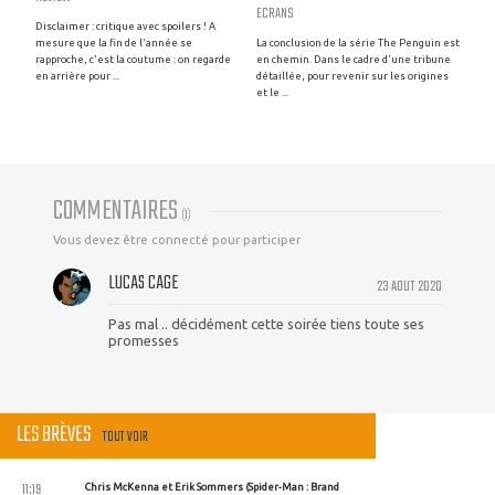
ECRANS
Disclaimer : critique avec spoilers ! A
mesure que la fin de l'année se
La conclusion de la série The Penguin est
rapproche, c'est la coutume : on regarde
en chemin. Dans le cadre d'une tribune
en arrière pour ...
détaillée, pour revenir sur les origines
et le ...
COMMENTAIRES
(
1
)
Vous devez être connecté pour participer
LUCAS CAGE
23 AOUT 2020
Pas mal .. décidément cette soirée tiens toute ses
promesses
LES BRÈVES
TOUT VOIR
11:19
Chris McKenna et Erik Sommers (Spider-Man : Brand