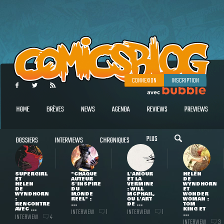
CONNEXION
INSCRIPTION
HOME
BRÈVES
NEWS
AGENDA
REVIEWS
PREVIEWS
PLUS
DOSSIERS
INTERVIEWS
CHRONIQUES
SUPERGIRL
"CHAQUE
L'AMOUR
HELEN
ET
AUTEUR
ET LA
DE
HELEN
S'INSPIRE
VERMINE
WYNDHORN
DE
DU
: WILL
ET
WYNDHORN
MONDE
MCPHAIL,
WONDER
:
RÉEL" :
OU L'ART
WOMAN :
RENCONTRE
...
DE ...
TOM
AVEC ...
KING ET
INTERVIEW
INTERVIEW
1
1
...
INTERVIEW
4
INTERVIEW
3