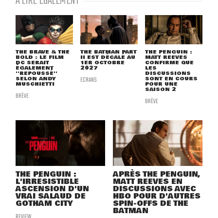
À LIRE ÉGALEMENT
THE BRAVE & THE
THE BATMAN PART
THE PENGUIN :
BOLD : LE FILM
II EST DÉCALÉ AU
MATT REEVES
DC SERAIT
1ER OCTOBRE
CONFIRME QUE
ÉGALEMENT
2027
LES
''REPOUSSÉ''
DISCUSSIONS
SELON ANDY
ECRANS
SONT EN COURS
MUSCHIETTI
POUR UNE
SAISON 2
BRÈVE
BRÈVE
THE PENGUIN :
APRÈS THE PENGUIN,
L'IRRÉSISTIBLE
MATT REEVES EN
ASCENSION D'UN
DISCUSSIONS AVEC
VRAI SALAUD DE
HBO POUR D'AUTRES
GOTHAM CITY
SPIN-OFFS DE THE
BATMAN
REVIEW