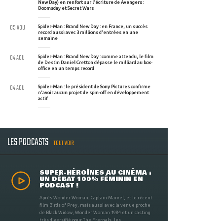
New Day) en renfort sur l'écriture de Avengers :
Doomsday et Secret Wars
05 AOU
Spider-Man : Brand New Day : en France, un succès
record aussi avec 3 millions d'entrées en une
semaine
04 AOU
Spider-Man : Brand New Day : comme attendu, le film
de Destin Daniel Cretton dépasse le milliard au box-
office en un temps record
04 AOU
Spider-Man : le président de Sony Pictures confirme
n'avoir aucun projet de spin-off en développement
actif
LES PODCASTS
TOUT VOIR
SUPER-HÉROÏNES AU CINÉMA :
UN DÉBAT 100% FÉMININ EN
PODCAST !
Après Wonder Woman, Captain Marvel, et le récent
film Birds of Prey, mais aussi avec la venue proche
de Black Widow, Wonder Woman 1984 et un casting
très diversifié pour The Eternals, les ...