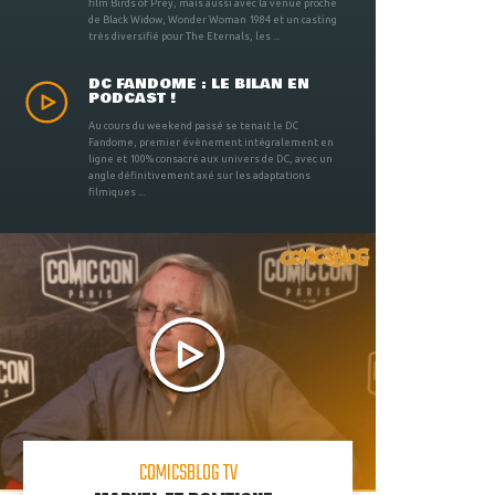
film Birds of Prey, mais aussi avec la venue proche
de Black Widow, Wonder Woman 1984 et un casting
très diversifié pour The Eternals, les ...
DC FANDOME : LE BILAN EN
PODCAST !
Au cours du weekend passé se tenait le DC
Fandome, premier évènement intégralement en
ligne et 100% consacré aux univers de DC, avec un
angle définitivement axé sur les adaptations
filmiques ...
COMICSBLOG TV