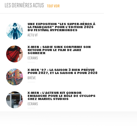
LES DERNIÈRES ACTUS
TOUT VOIR
UNE EXPOSITION "LES SUPER-HÉROS À
LA FRANÇAISE" POUR L'ÉDITION 2026
DU FESTIVAL HYPERMONDES
ACTU VF
X-MEN : SADIE SINK CONFIRME SON
RETOUR POUR LE FILM DE JAKE
SCHREIER
ECRANS
X-MEN '97 : LA SAISON 3 BIEN PRÉVUE
POUR 2027, ET LA SAISON 4 POUR 2028
BRÈVE
X-MEN : L'ACTEUR KIT CONNOR
EMBAUCHÉ POUR LE RÔLE DE CYCLOPS
CHEZ MARVEL STUDIOS
ECRANS