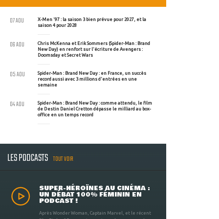
07 AOU
X-Men '97 : la saison 3 bien prévue pour 2027, et la
saison 4 pour 2028
06 AOU
Chris McKenna et Erik Sommers (Spider-Man : Brand
New Day) en renfort sur l'écriture de Avengers :
Doomsday et Secret Wars
05 AOU
Spider-Man : Brand New Day : en France, un succès
record aussi avec 3 millions d'entrées en une
semaine
04 AOU
Spider-Man : Brand New Day : comme attendu, le film
de Destin Daniel Cretton dépasse le milliard au box-
office en un temps record
LES PODCASTS
TOUT VOIR
SUPER-HÉROÏNES AU CINÉMA :
UN DÉBAT 100% FÉMININ EN
PODCAST !
Après Wonder Woman, Captain Marvel, et le récent