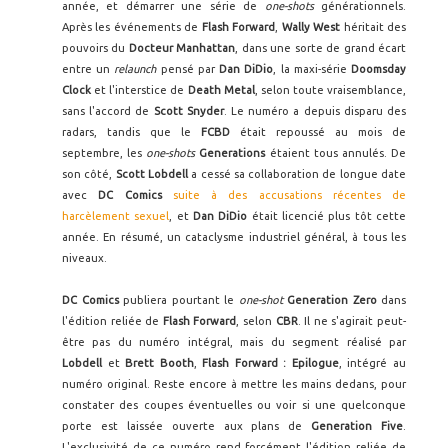
année, et démarrer une série de
one-shots
générationnels.
Après les événements de
Flash Forward
,
Wally West
héritait des
pouvoirs du
Docteur Manhattan
, dans une sorte de grand écart
entre un
relaunch
pensé par
Dan DiDio
, la maxi-série
Doomsday
Clock
et l'interstice de
Death Metal
, selon toute vraisemblance,
sans l'accord de
Scott Snyder
. Le numéro a depuis disparu des
radars, tandis que le
FCBD
était repoussé au mois de
septembre, les
one-shots
Generations
étaient tous annulés. De
son côté,
Scott Lobdell
a cessé sa collaboration de longue date
avec
DC Comics
suite à des accusations récentes de
harcèlement sexuel
, et
Dan DiDio
était licencié plus tôt cette
année. En résumé, un cataclysme industriel général, à tous les
niveaux.
DC Comics
publiera pourtant le
one-shot
Generation Zero
dans
l'édition reliée de
Flash Forward
, selon
CBR
. Il ne s'agirait peut-
être pas du numéro intégral, mais du segment réalisé par
Lobdell
et
Brett Booth
,
Flash Forward : Epilogue
, intégré au
numéro original. Reste encore à mettre les mains dedans, pour
constater des coupes éventuelles ou voir si une quelconque
porte est laissée ouverte aux plans de
Generation Five
.
L'exclusivité de ce numéro rend forcément l'édition reliée de