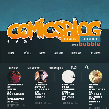
CONNEXION
INSCRIPTION
HOME
BRÈVES
NEWS
AGENDA
REVIEWS
PREVIEWS
PLUS
DOSSIERS
INTERVIEWS
CHRONIQUES
SUPERGIRL
"CHAQUE
L'AMOUR
HELEN
ET
AUTEUR
ET LA
DE
HELEN
S'INSPIRE
VERMINE
WYNDHORN
DE
DU
: WILL
ET
WYNDHORN
MONDE
MCPHAIL,
WONDER
:
RÉEL" :
OU L'ART
WOMAN :
RENCONTRE
...
DE ...
TOM
AVEC ...
KING ET
INTERVIEW
INTERVIEW
1
1
...
INTERVIEW
4
INTERVIEW
3