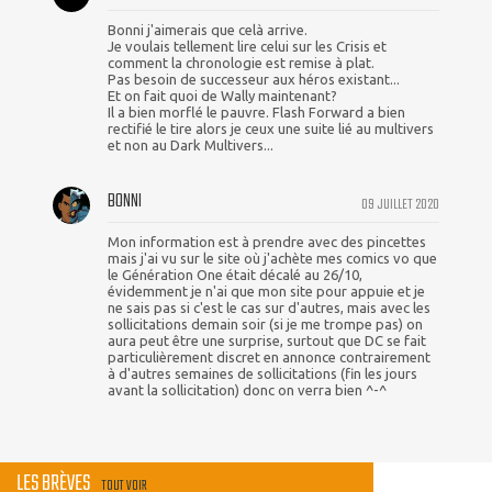
Bonni j'aimerais que celà arrive.
Je voulais tellement lire celui sur les Crisis et
comment la chronologie est remise à plat.
Pas besoin de successeur aux héros existant...
Et on fait quoi de Wally maintenant?
Il a bien morflé le pauvre. Flash Forward a bien
rectifié le tire alors je ceux une suite lié au multivers
et non au Dark Multivers...
BONNI
09 JUILLET 2020
Mon information est à prendre avec des pincettes
mais j'ai vu sur le site où j'achète mes comics vo que
le Génération One était décalé au 26/10,
évidemment je n'ai que mon site pour appuie et je
ne sais pas si c'est le cas sur d'autres, mais avec les
sollicitations demain soir (si je me trompe pas) on
aura peut être une surprise, surtout que DC se fait
particulièrement discret en annonce contrairement
à d'autres semaines de sollicitations (fin les jours
avant la sollicitation) donc on verra bien ^-^
LES BRÈVES
TOUT VOIR