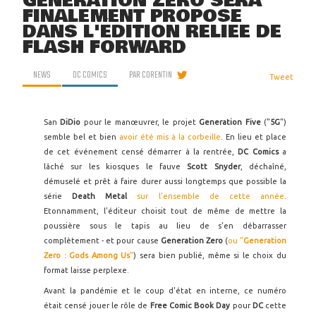
GENERATION ZERO SERA
FINALEMENT PROPOSÉ
DANS L'ÉDITION RELIÉE DE
FLASH FORWARD
NEWS
DC COMICS
PAR
CORENTIN
Tweet
San
DiDio
pour le manœuvrer, le projet
Generation Five
("
5G
")
semble bel et bien
avoir été mis à la corbeille
. En lieu et place
de cet événement censé démarrer à la rentrée,
DC Comics
a
lâché sur les kiosques le fauve
Scott Snyder
, déchaîné,
démuselé et prêt à faire durer aussi longtemps que possible la
série
Death Metal
sur l'ensemble de cette année
.
Etonnamment, l'éditeur choisit tout de même de mettre la
poussière sous le tapis au lieu de s'en débarrasser
complètement - et pour cause
Generation Zero
(
ou "
Generation
Zero : Gods Among Us
"
) sera bien publié, même si le choix du
format laisse perplexe.
Avant la pandémie et le coup d'état en interne, ce numéro
était censé jouer le rôle de
Free Comic Book Day
pour
DC
cette