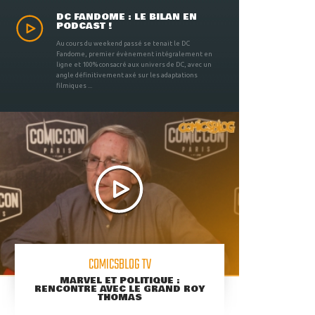
DC FANDOME : LE BILAN EN
PODCAST !
Au cours du weekend passé se tenait le DC
Fandome, premier évènement intégralement en
ligne et 100% consacré aux univers de DC, avec un
angle définitivement axé sur les adaptations
filmiques ...
COMICSBLOG TV
MARVEL ET POLITIQUE :
RENCONTRE AVEC LE GRAND ROY
THOMAS