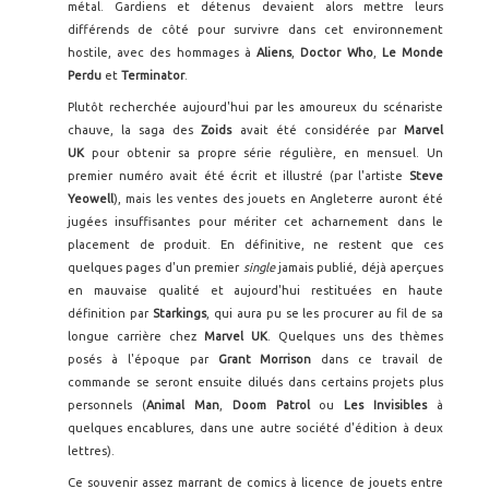
métal. Gardiens et détenus devaient alors mettre leurs
différends de côté pour survivre dans cet environnement
hostile, avec des hommages à
Aliens
,
Doctor Who
,
Le Monde
Perdu
et
Terminator
.
Plutôt recherchée aujourd'hui par les amoureux du scénariste
chauve, la saga des
Zoids
avait été considérée par
Marvel
UK
pour obtenir sa propre série régulière, en mensuel. Un
premier numéro avait été écrit et illustré (par l'artiste
Steve
Yeowell
), mais les ventes des jouets en Angleterre auront été
jugées insuffisantes pour mériter cet acharnement dans le
placement de produit. En définitive, ne restent que ces
quelques pages d'un premier
single
jamais publié, déjà aperçues
en mauvaise qualité et aujourd'hui restituées en haute
définition par
Starkings
, qui aura pu se les procurer au fil de sa
longue carrière chez
Marvel UK
. Quelques uns des thèmes
posés à l'époque par
Grant Morrison
dans ce travail de
commande se seront ensuite dilués dans certains projets plus
personnels (
Animal Man
,
Doom Patrol
ou
Les Invisibles
à
quelques encablures, dans une autre société d'édition à deux
lettres).
Ce souvenir assez marrant de comics à licence de jouets entre