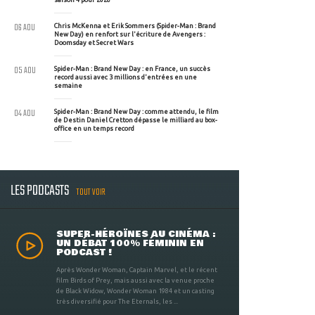
06 AOU
Chris McKenna et Erik Sommers (Spider-Man : Brand
New Day) en renfort sur l'écriture de Avengers :
Doomsday et Secret Wars
05 AOU
Spider-Man : Brand New Day : en France, un succès
record aussi avec 3 millions d'entrées en une
semaine
04 AOU
Spider-Man : Brand New Day : comme attendu, le film
de Destin Daniel Cretton dépasse le milliard au box-
office en un temps record
LES PODCASTS
TOUT VOIR
SUPER-HÉROÏNES AU CINÉMA :
UN DÉBAT 100% FÉMININ EN
PODCAST !
Après Wonder Woman, Captain Marvel, et le récent
film Birds of Prey, mais aussi avec la venue proche
de Black Widow, Wonder Woman 1984 et un casting
très diversifié pour The Eternals, les ...