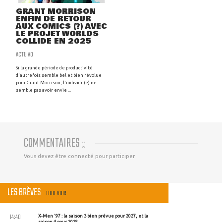
GRANT MORRISON
ENFIN DE RETOUR
AUX COMICS (?) AVEC
LE PROJET WORLDS
COLLIDE EN 2025
ACTU VO
Si la grande période de productivité
d'autrefois semble bel et bien révolue
pour Grant Morrison, l'individu(e) ne
semble pas avoir envie ...
COMMENTAIRES
(
0
)
Vous devez être connecté pour participer
LES BRÈVES
TOUT VOIR
14:40
X-Men '97 : la saison 3 bien prévue pour 2027, et la
saison 4 pour 2028