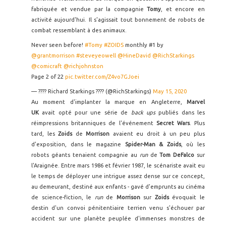
fabriquée et vendue par la compagnie
Tomy
, et encore en
activité aujourd'hui. Il s'agissait tout bonnement de robots de
combat ressemblant à des animaux.
Never seen before!
#Tomy
#ZOIDS
monthly #1 by
@grantmorrison
#steveyeowell
@HineDavid
@RichStarkings
@comicraft
@richjohnston
Page 2 of 22
pic.twitter.com/Z4vo7GJoei
— ???? Richard Starkings ???? (@RichStarkings)
May 15, 2020
Au moment d'implanter la marque en Angleterre,
Marvel
UK
avait opté pour une série de
back ups
publiés dans les
réimpressions britanniques de l'événement
Secret Wars
. Plus
tard, les
Zoids
de
Morrison
avaient eu droit à un peu plus
d'exposition, dans le magazine
Spider-Man & Zoids
, où les
robots géants tenaient compagnie au
run
de
Tom DeFalco
sur
l'Araignée. Entre mars 1986 et février 1987, le scénariste avait eu
le temps de déployer une intrigue assez dense sur ce concept,
au demeurant, destiné aux enfants - gavé d'emprunts au cinéma
de science-fiction, le
run
de
Morrison
sur
Zoids
évoquait le
destin d'un convoi pénitentiaire terrien venu s'échouer par
accident sur une planète peuplée d'immenses monstres de