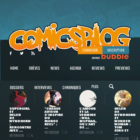
CONNEXION
INSCRIPTION
HOME
BRÈVES
NEWS
AGENDA
REVIEWS
PREVIEWS
PLUS
DOSSIERS
INTERVIEWS
CHRONIQUES
SUPERGIRL
"CHAQUE
L'AMOUR
HELEN
ET
AUTEUR
ET LA
DE
HELEN
S'INSPIRE
VERMINE
WYNDHORN
DE
DU
: WILL
ET
WYNDHORN
MONDE
MCPHAIL,
WONDER
:
RÉEL" :
OU L'ART
WOMAN :
RENCONTRE
...
DE ...
TOM
AVEC ...
KING ET
INTERVIEW
INTERVIEW
1
1
...
INTERVIEW
4
INTERVIEW
3