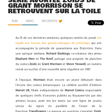
SÉRIE AVORTÉE ZOIDS DE
GRANT MORRISON SE
RETROUVENT SUR LA TOILE
NEWS
MARVEL
PAR
CORENTIN
Au fil de ces dernières semaines, quelques raretés du passé
ont
rejailli aux heures des grands ménages de printemps
qui ont
accompagnée la période de quarantaine aux Etats-Unis. Dans
une optique similaire,
Richard Starkings
, co-créateur des séries
Elephant Men
et
The Beef
, partage une poignée de planches
du comics
Zoids
de
Grant Morrison
et
Steve Yeowell
, un numéro
censé accoucher d'une nouvelle série régulière en 1987.
A l'époque,
Morrison
était encore un jeune débutant dans
l'écurie des comics britanniques. La célèbre société d'édition
Marvel UK
, filiale indépendante de
Marvel Comics
responsable
de quelques chefs d'oeuvres publiés au Royaume-Uni par des
artistes locaux, avait mis les mains sur une ligne de jouets
venue du Japon en parallèle de l'essor de la
franchise
Transformers
. La marque en question s'appelait
Zoids
,