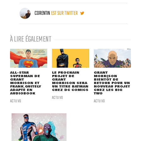
CORENTIN
EST SUR TWITTER
À LIRE ÉGALEMENT
ALL-STAR
LE PROCHAIN
GRANT
SUPERMAN DE
PROJET DE
MORRISON
GRANT
GRANT
BIENTÔT DE
MORRISON ET
MORRISON SERA
RETOUR POUR UN
FRANK QUITELY
UN TITRE BATMAN
NOUVEAU PROJET
ADAPTÉ EN
CHEZ DC COMICS
CHEZ LES BIG
AUDIOBOOK
TWO
ACTU VO
ACTU VO
ACTU VO