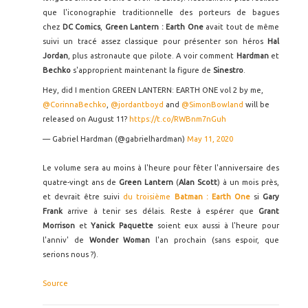
que l'iconographie traditionnelle des porteurs de bagues
chez
DC Comics
,
Green Lantern : Earth One
avait tout de même
suivi un tracé assez classique pour présenter son héros
Hal
Jordan
, plus astronaute que pilote. A voir comment
Hardman
et
Bechko
s'approprient maintenant la figure de
Sinestro
.
Hey, did I mention GREEN LANTERN: EARTH ONE vol 2 by me,
@CorinnaBechko
,
@jordantboyd
and
@SimonBowland
will be
released on August 11?
https://t.co/RWBnm7nGuh
— Gabriel Hardman (@gabrielhardman)
May 11, 2020
Le volume sera au moins à l'heure pour fêter l'anniversaire des
quatre-vingt ans de
Green Lantern
(
Alan Scott
) à un mois près,
et devrait être suivi
du troisième
Batman : Earth One
si
Gary
Frank
arrive à tenir ses délais. Reste à espérer que
Grant
Morrison
et
Yanick Paquette
soient eux aussi à l'heure pour
l'anniv' de
Wonder Woman
l'an prochain (sans espoir, que
serions nous ?).
Source