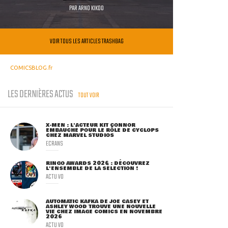
PAR
ARNO KIKOO
VOIR TOUS LES ARTICLES TRASHBAG
COMICSBLOG.fr
LES DERNIÈRES ACTUS
TOUT VOIR
X-MEN : L'ACTEUR KIT CONNOR
EMBAUCHÉ POUR LE RÔLE DE CYCLOPS
CHEZ MARVEL STUDIOS
ECRANS
RINGO AWARDS 2026 : DÉCOUVREZ
L'ENSEMBLE DE LA SÉLECTION !
ACTU VO
AUTOMATIC KAFKA DE JOE CASEY ET
ASHLEY WOOD TROUVE UNE NOUVELLE
VIE CHEZ IMAGE COMICS EN NOVEMBRE
2026
ACTU VO