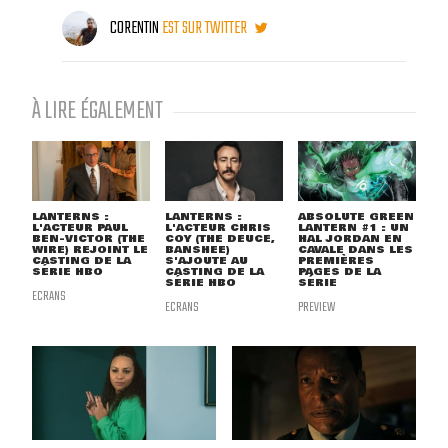
CORENTIN
EST SUR TWITTER
À LIRE ÉGALEMENT
LANTERNS :
LANTERNS :
ABSOLUTE GREEN
L'ACTEUR PAUL
L'ACTEUR CHRIS
LANTERN #1 : UN
BEN-VICTOR (THE
COY (THE DEUCE,
HAL JORDAN EN
WIRE) REJOINT LE
BANSHEE)
CAVALE DANS LES
CASTING DE LA
S'AJOUTE AU
PREMIÈRES
SÉRIE HBO
CASTING DE LA
PAGES DE LA
SÉRIE HBO
SÉRIE
ECRANS
ECRANS
PREVIEW