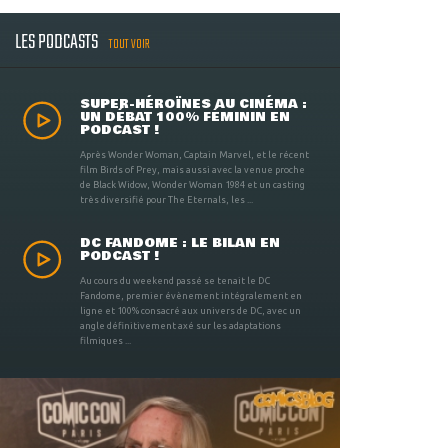
LES PODCASTS
TOUT VOIR
SUPER-HÉROÏNES AU CINÉMA :
UN DÉBAT 100% FÉMININ EN
PODCAST !
Après Wonder Woman, Captain Marvel, et le récent
film Birds of Prey, mais aussi avec la venue proche
de Black Widow, Wonder Woman 1984 et un casting
très diversifié pour The Eternals, les ...
DC FANDOME : LE BILAN EN
PODCAST !
Au cours du weekend passé se tenait le DC
Fandome, premier évènement intégralement en
ligne et 100% consacré aux univers de DC, avec un
angle définitivement axé sur les adaptations
filmiques ...