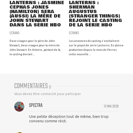
LANTERNS : JASMINE
LANTERNS :
CEPHAS JONES
SHERMAN
(HAMILTON) SERA
AUGUSTUS
(AUSSI) LA MÈRE DE
(STRANGER THINGS)
JOHN STEWART
REJOINT LE CASTING
DANS LA SÉRIE HBO
DE LA SÉRIE HBO
ECRANS
ECRANS
Deux visages pour le père de John
Les annonces de casting s'enchaînent
Stewart, deux visages pour la mère de
sur le projet de série Lanterns. En pleine
John Stewart. En théorie, partant de là,
production depuis le mois de février,
le casting devrait ...
cette nouvelle ...
COMMENTAIRES
(
2
)
Vous devez être connecté pour participer
SPECTRA
12 MAI 2020
Une petite déception tout de même, bien trop
convenu comme récit.