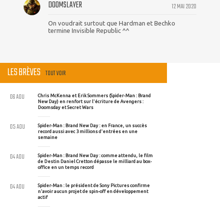
DOOMSLAYER
12 MAI 2020
On voudrait surtout que Hardman et Bechko
termine Invisible Republic ^^
LES BRÈVES
TOUT VOIR
06 AOU
Chris McKenna et Erik Sommers (Spider-Man : Brand
New Day) en renfort sur l'écriture de Avengers :
Doomsday et Secret Wars
05 AOU
Spider-Man : Brand New Day : en France, un succès
record aussi avec 3 millions d'entrées en une
semaine
04 AOU
Spider-Man : Brand New Day : comme attendu, le film
de Destin Daniel Cretton dépasse le milliard au box-
office en un temps record
04 AOU
Spider-Man : le président de Sony Pictures confirme
n'avoir aucun projet de spin-off en développement
actif