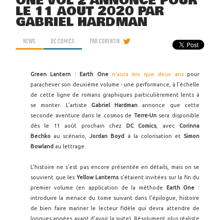
ONE VOL 2 ANNONCÉ POUR
LE 11 AOÛT 2020 PAR
GABRIEL HARDMAN
NEWS
DC COMICS
PAR
CORENTIN
Green Lantern : Earth One
n'aura mis que deux ans
pour
parachever son deuxième volume - une performance, à l'échelle
de cette ligne de romans graphiques particulièrement lents à
se monter. L'artiste
Gabriel Hardman
annonce que cette
seconde aventure dans le cosmos de
Terre-Un
sera disponible
dès le 11 août prochain chez
DC Comics
, avec
Corinna
Bechko
au scénario,
Jordan Boyd
à la colorisation et
Simon
Bowland
au lettrage.
L'histoire ne s'est pas encore présentée en détails, mais on se
souvient que les
Yellow Lanterns
s'étaient invitées sur la fin du
premier volume (en application de la méthode
Earth One
:
introduire la menace du tome suivant dans l'épilogue, histoire
de bien faire mariner le lecteur fidèle qui devra attendre de
longues années avant d'avoir la suite). Résolument plus réaliste