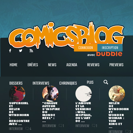
CONNEXION
INSCRIPTION
HOME
BRÈVES
NEWS
AGENDA
REVIEWS
PREVIEWS
PLUS
DOSSIERS
INTERVIEWS
CHRONIQUES
SUPERGIRL
"CHAQUE
L'AMOUR
HELEN
ET
AUTEUR
ET LA
DE
HELEN
S'INSPIRE
VERMINE
WYNDHORN
DE
DU
: WILL
ET
WYNDHORN
MONDE
MCPHAIL,
WONDER
:
RÉEL" :
OU L'ART
WOMAN :
RENCONTRE
...
DE ...
TOM
AVEC ...
KING ET
INTERVIEW
INTERVIEW
1
1
...
INTERVIEW
4
INTERVIEW
3