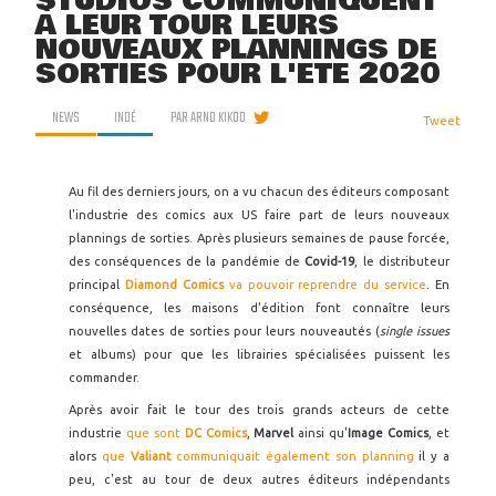
STUDIOS COMMUNIQUENT
À LEUR TOUR LEURS
NOUVEAUX PLANNINGS DE
SORTIES POUR L'ÉTÉ 2020
NEWS
INDÉ
PAR
ARNO KIKOO
Tweet
Au fil des derniers jours, on a vu chacun des éditeurs composant
l'industrie des comics aux US faire part de leurs nouveaux
plannings de sorties. Après plusieurs semaines de pause forcée,
des conséquences de la pandémie de
Covid-19
, le distributeur
principal
Diamond Comics
va pouvoir reprendre du service
. En
conséquence, les maisons d'édition font connaître leurs
nouvelles dates de sorties pour leurs nouveautés (
single issues
et albums) pour que les librairies spécialisées puissent les
commander.
Après avoir fait le tour des trois grands acteurs de cette
industrie
que sont
DC Comics
,
Marvel
ainsi qu'
Image Comics
, et
alors
que
Valiant
communiquait également son planning
il y a
peu, c'est au tour de deux autres éditeurs indépendants