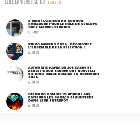
LES DERNIÈRES ACTUS
TOUT VOIR
X-MEN : L'ACTEUR KIT CONNOR
EMBAUCHÉ POUR LE RÔLE DE CYCLOPS
CHEZ MARVEL STUDIOS
ECRANS
RINGO AWARDS 2026 : DÉCOUVREZ
L'ENSEMBLE DE LA SÉLECTION !
ACTU VO
AUTOMATIC KAFKA DE JOE CASEY ET
ASHLEY WOOD TROUVE UNE NOUVELLE
VIE CHEZ IMAGE COMICS EN NOVEMBRE
2026
ACTU VO
DIAMOND COMICS VA RENDRE AUX
ÉDITEURS LES COMICS SÉQUESTRÉS
DANS LEUR ENTREPÔT
ACTU VO