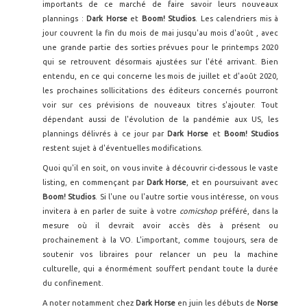
importants de ce marché de faire savoir leurs nouveaux
plannings :
Dark Horse
et
Boom! Studios
. Les calendriers mis à
jour couvrent la fin du mois de mai jusqu'au mois d'août , avec
une grande partie des sorties prévues pour le printemps 2020
qui se retrouvent désormais ajustées sur l'été arrivant. Bien
entendu, en ce qui concerne les mois de juillet et d'août 2020,
les prochaines sollicitations des éditeurs concernés pourront
voir sur ces prévisions de nouveaux titres s'ajouter. Tout
dépendant aussi de l'évolution de la pandémie aux US, les
plannings délivrés à ce jour par
Dark Horse
et
Boom! Studios
restent sujet à d'éventuelles modifications.
Quoi qu'il en soit, on vous invite à découvrir ci-dessous le vaste
listing, en commençant par
Dark Horse
, et en poursuivant avec
Boom! Studios
. Si l'une ou l'autre sortie vous intéresse, on vous
invitera à en parler de suite à votre
comicshop
préféré, dans la
mesure où il devrait avoir accès dès à présent ou
prochainement à la VO. L'important, comme toujours, sera de
soutenir vos libraires pour relancer un peu la machine
culturelle, qui a énormément souffert pendant toute la durée
du confinement.
A noter notamment chez
Dark Horse
en juin les débuts de
Norse