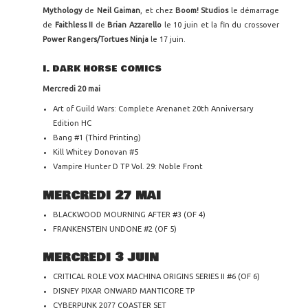
Mythology
de
Neil Gaiman
, et chez
Boom! Studios
le démarrage
de
Faithless II
de
Brian Azzarello
le 10 juin et la fin du crossover
Power Rangers/Tortues Ninja
le 17 juin.
I. DARK HORSE COMICS
Mercredi 20 mai
Art of Guild Wars: Complete Arenanet 20th Anniversary
Edition HC
Bang #1 (Third Printing)
Kill Whitey Donovan #5
Vampire Hunter D TP Vol. 29: Noble Front
MERCREDI 27 MAI
BLACKWOOD MOURNING AFTER #3 (OF 4)
FRANKENSTEIN UNDONE #2 (OF 5)
MERCREDI 3 JUIN
CRITICAL ROLE VOX MACHINA ORIGINS SERIES II #6 (OF 6)
DISNEY PIXAR ONWARD MANTICORE TP
CYBERPUNK 2077 COASTER SET