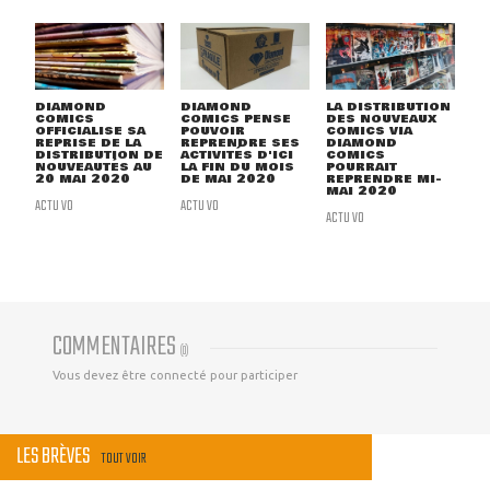
DIAMOND
DIAMOND
LA DISTRIBUTION
COMICS
COMICS PENSE
DES NOUVEAUX
OFFICIALISE SA
POUVOIR
COMICS VIA
REPRISE DE LA
REPRENDRE SES
DIAMOND
DISTRIBUTION DE
ACTIVITÉS D'ICI
COMICS
NOUVEAUTÉS AU
LA FIN DU MOIS
POURRAIT
20 MAI 2020
DE MAI 2020
REPRENDRE MI-
MAI 2020
ACTU VO
ACTU VO
ACTU VO
COMMENTAIRES
(
0
)
Vous devez être connecté pour participer
LES BRÈVES
TOUT VOIR