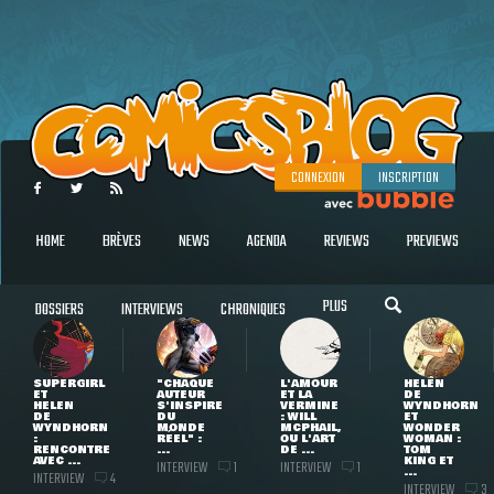
CONNEXION
INSCRIPTION
HOME
BRÈVES
NEWS
AGENDA
REVIEWS
PREVIEWS
PLUS
DOSSIERS
INTERVIEWS
CHRONIQUES
SUPERGIRL
"CHAQUE
L'AMOUR
HELEN
ET
AUTEUR
ET LA
DE
HELEN
S'INSPIRE
VERMINE
WYNDHORN
DE
DU
: WILL
ET
WYNDHORN
MONDE
MCPHAIL,
WONDER
:
RÉEL" :
OU L'ART
WOMAN :
RENCONTRE
...
DE ...
TOM
AVEC ...
KING ET
INTERVIEW
INTERVIEW
1
1
...
INTERVIEW
4
INTERVIEW
3