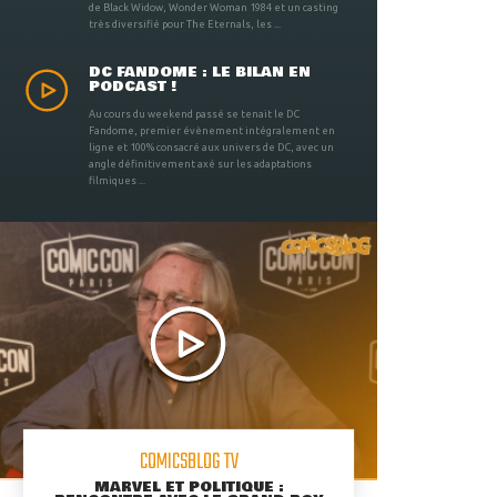
de Black Widow, Wonder Woman 1984 et un casting
très diversifié pour The Eternals, les ...
DC FANDOME : LE BILAN EN
PODCAST !
Au cours du weekend passé se tenait le DC
Fandome, premier évènement intégralement en
ligne et 100% consacré aux univers de DC, avec un
angle définitivement axé sur les adaptations
filmiques ...
COMICSBLOG TV
MARVEL ET POLITIQUE :