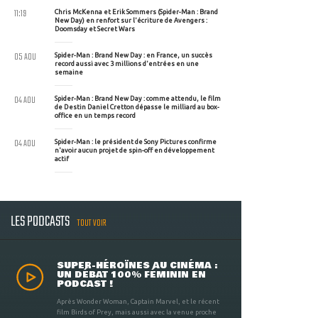
11:19
Chris McKenna et Erik Sommers (Spider-Man : Brand
New Day) en renfort sur l'écriture de Avengers :
Doomsday et Secret Wars
05 AOU
Spider-Man : Brand New Day : en France, un succès
record aussi avec 3 millions d'entrées en une
semaine
04 AOU
Spider-Man : Brand New Day : comme attendu, le film
de Destin Daniel Cretton dépasse le milliard au box-
office en un temps record
04 AOU
Spider-Man : le président de Sony Pictures confirme
n'avoir aucun projet de spin-off en développement
actif
LES PODCASTS
TOUT VOIR
SUPER-HÉROÏNES AU CINÉMA :
UN DÉBAT 100% FÉMININ EN
PODCAST !
Après Wonder Woman, Captain Marvel, et le récent
film Birds of Prey, mais aussi avec la venue proche