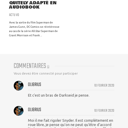
QUITELY ADAPTÉ EN
AUDIOBOOK
ACTU VO
Avec la sortie du film Superman de
James Gunn, DC Comics se réintéresse
au cas de la série All-Star Superman de
Grant Morrison et Frank ...
COMMENTAIRES
(
4
)
Vous devez être connecté pour participer
OLIBRIUS
10 FEVRIER 2020
Et c'est un bras de Darkseid je pense.
OLIBRIUS
10 FEVRIER 2020
Moi il me fait rigoler Snyder. Il est complètement en
roue libre, je pense qu'on ne peut qu'être d'accord