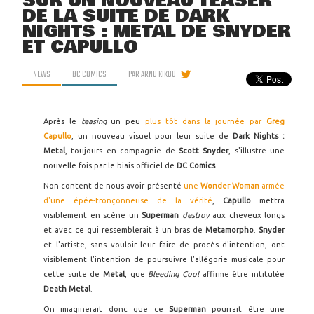
SUR UN NOUVEAU TEASER
DE LA SUITE DE DARK
NIGHTS : METAL DE SNYDER
ET CAPULLO
NEWS
DC COMICS
PAR
ARNO KIKOO
Après le
teasing
un peu
plus tôt dans la journée par
Greg
Capullo
, un nouveau visuel pour leur suite de
Dark Nights :
Metal
, toujours en compagnie de
Scott Snyder
, s'illustre une
nouvelle fois par le biais officiel de
DC Comics
.
Non content de nous avoir présenté
une
Wonder Woman
armée
d'une épée-tronçonneuse de la vérité
,
Capullo
mettra
visiblement en scène un
Superman
destroy
aux cheveux longs
et avec ce qui ressemblerait à un bras de
Metamorpho
.
Snyder
et l'artiste, sans vouloir leur faire de procès d'intention, ont
visiblement l'intention de poursuivre l'allégorie musicale pour
cette suite de
Metal
, que
Bleeding Cool
affirme être intitulée
Death Metal
.
On imaginerait donc que ce
Superman
pourrait être une