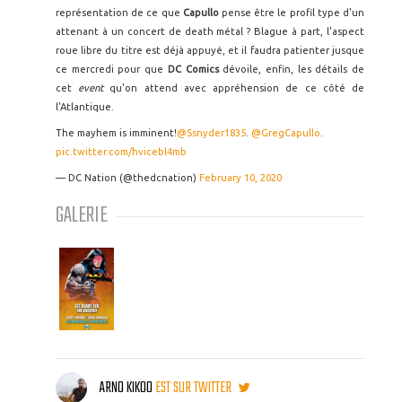
représentation de ce que
Capullo
pense être le profil type d'un
attenant à un concert de death métal ? Blague à part, l'aspect
roue libre du titre est déjà appuyé, et il faudra patienter jusque
ce mercredi pour que
DC Comics
dévoile, enfin, les détails de
cet
event
qu'on attend avec appréhension de ce côté de
l'Atlantique.
The mayhem is imminent!
@Ssnyder1835
.
@GregCapullo
.
pic.twitter.com/hvicebl4mb
— DC Nation (@thedcnation)
February 10, 2020
GALERIE
ARNO KIKOO
EST SUR TWITTER