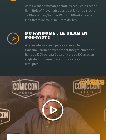
Après Wonder Woman, Captain Marvel, et le récent
film Birds of Prey, mais aussi avec la venue proche
de Black Widow, Wonder Woman 1984 et un casting
très diversifié pour The Eternals, les ...
DC FANDOME : LE BILAN EN
PODCAST !
Au cours du weekend passé se tenait le DC
Fandome, premier évènement intégralement en
ligne et 100% consacré aux univers de DC, avec un
angle définitivement axé sur les adaptations
filmiques ...