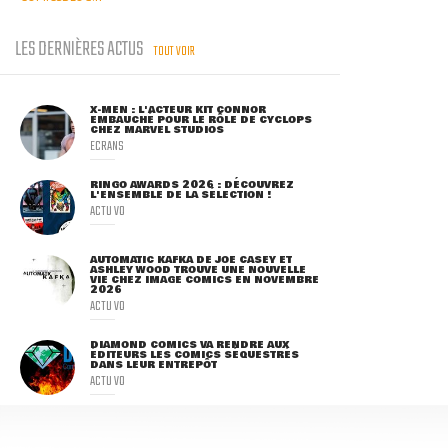
LES DERNIÈRES ACTUS
TOUT VOIR
X-MEN : L'ACTEUR KIT CONNOR
EMBAUCHÉ POUR LE RÔLE DE CYCLOPS
CHEZ MARVEL STUDIOS
ECRANS
RINGO AWARDS 2026 : DÉCOUVREZ
L'ENSEMBLE DE LA SÉLECTION !
ACTU VO
AUTOMATIC KAFKA DE JOE CASEY ET
ASHLEY WOOD TROUVE UNE NOUVELLE
VIE CHEZ IMAGE COMICS EN NOVEMBRE
2026
ACTU VO
DIAMOND COMICS VA RENDRE AUX
ÉDITEURS LES COMICS SÉQUESTRÉS
DANS LEUR ENTREPÔT
ACTU VO