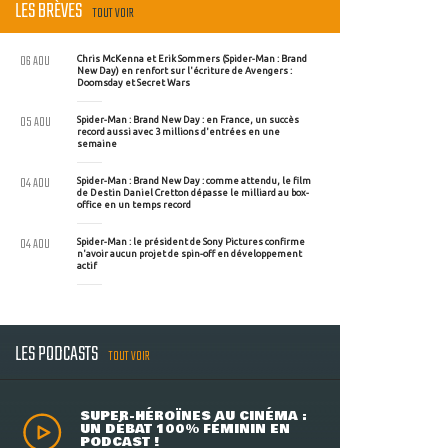
LES BRÈVES
TOUT VOIR
06 AOU
Chris McKenna et Erik Sommers (Spider-Man : Brand
New Day) en renfort sur l'écriture de Avengers :
Doomsday et Secret Wars
05 AOU
Spider-Man : Brand New Day : en France, un succès
record aussi avec 3 millions d'entrées en une
semaine
04 AOU
Spider-Man : Brand New Day : comme attendu, le film
de Destin Daniel Cretton dépasse le milliard au box-
office en un temps record
04 AOU
Spider-Man : le président de Sony Pictures confirme
n'avoir aucun projet de spin-off en développement
actif
LES PODCASTS
TOUT VOIR
SUPER-HÉROÏNES AU CINÉMA :
UN DÉBAT 100% FÉMININ EN
PODCAST !