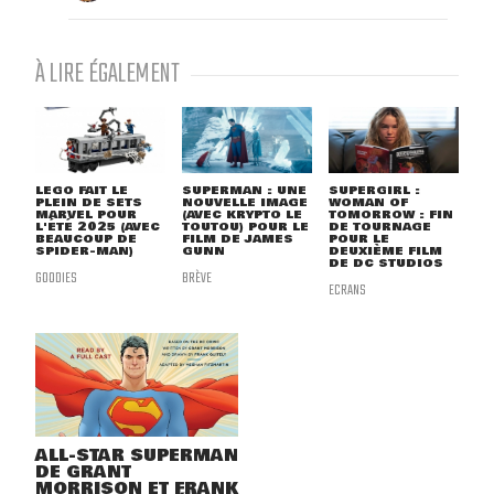
À LIRE ÉGALEMENT
LEGO FAIT LE
SUPERMAN : UNE
SUPERGIRL :
PLEIN DE SETS
NOUVELLE IMAGE
WOMAN OF
MARVEL POUR
(AVEC KRYPTO LE
TOMORROW : FIN
L'ÉTÉ 2025 (AVEC
TOUTOU) POUR LE
DE TOURNAGE
BEAUCOUP DE
FILM DE JAMES
POUR LE
SPIDER-MAN)
GUNN
DEUXIÈME FILM
DE DC STUDIOS
GOODIES
BRÈVE
ECRANS
ALL-STAR SUPERMAN
DE GRANT
MORRISON ET FRANK