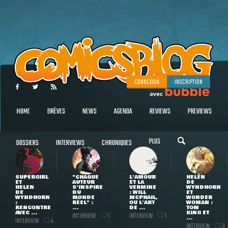
CONNEXION
INSCRIPTION
HOME
BRÈVES
NEWS
AGENDA
REVIEWS
PREVIEWS
PLUS
DOSSIERS
INTERVIEWS
CHRONIQUES
SUPERGIRL
"CHAQUE
L'AMOUR
HELEN
ET
AUTEUR
ET LA
DE
HELEN
S'INSPIRE
VERMINE
WYNDHORN
DE
DU
: WILL
ET
WYNDHORN
MONDE
MCPHAIL,
WONDER
:
RÉEL" :
OU L'ART
WOMAN :
RENCONTRE
...
DE ...
TOM
AVEC ...
KING ET
INTERVIEW
INTERVIEW
1
1
...
INTERVIEW
4
INTERVIEW
3