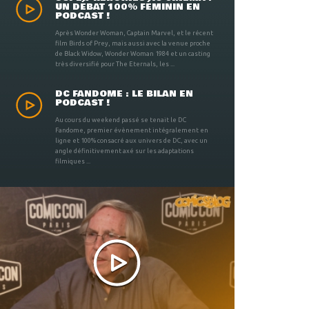
UN DÉBAT 100% FÉMININ EN
PODCAST !
Après Wonder Woman, Captain Marvel, et le récent
film Birds of Prey, mais aussi avec la venue proche
de Black Widow, Wonder Woman 1984 et un casting
très diversifié pour The Eternals, les ...
DC FANDOME : LE BILAN EN
PODCAST !
Au cours du weekend passé se tenait le DC
Fandome, premier évènement intégralement en
ligne et 100% consacré aux univers de DC, avec un
angle définitivement axé sur les adaptations
filmiques ...