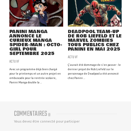
PANINI MANGA
DEADPOOL TEAM-UP
ANNONCE LE
DE ROB LIEFELD ET LE
CURIEUX MANGA
MARVEL ZOMBIES
SPIDER-MAN : OCTO-
TOUS PUBLICS CHEZ
GIRL POUR
PANINI EN MAI 2025
SEPTEMBRE 2025
ACTU VF
ACTU VF
Ç'aurait été dommage de s'en passer : le
Avec un programme déjà bien chargé
dernier projet de Rob Liefeld sur le
pour le printemps et un autre projet en
personnage de Deadpool a été annoncé
embuscade pour la rentrée scolaire,
chez Panini ...
Panini Manga double la ...
COMMENTAIRES
(
0
)
Vous devez être connecté pour participer