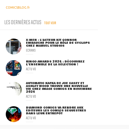
COMICSBLOG.fr
LES DERNIÈRES ACTUS
TOUT VOIR
X-MEN : L'ACTEUR KIT CONNOR
EMBAUCHÉ POUR LE RÔLE DE CYCLOPS
CHEZ MARVEL STUDIOS
ECRANS
RINGO AWARDS 2026 : DÉCOUVREZ
L'ENSEMBLE DE LA SÉLECTION !
ACTU VO
AUTOMATIC KAFKA DE JOE CASEY ET
ASHLEY WOOD TROUVE UNE NOUVELLE
VIE CHEZ IMAGE COMICS EN NOVEMBRE
2026
ACTU VO
DIAMOND COMICS VA RENDRE AUX
ÉDITEURS LES COMICS SÉQUESTRÉS
DANS LEUR ENTREPÔT
ACTU VO