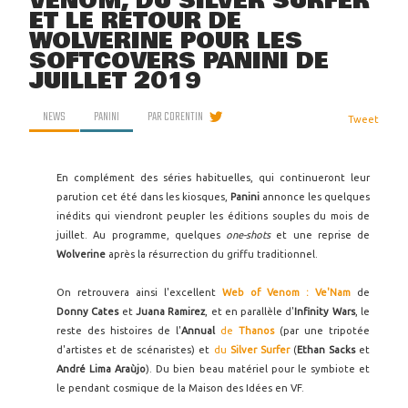
VENOM, DU SILVER SURFER
ET LE RETOUR DE
WOLVERINE POUR LES
SOFTCOVERS PANINI DE
JUILLET 2019
NEWS
PANINI
PAR
CORENTIN
Tweet
En complément des séries habituelles, qui continueront leur
parution cet été dans les kiosques,
Panini
annonce les quelques
inédits qui viendront peupler les éditions souples du mois de
juillet. Au programme, quelques
one-shots
et une reprise de
Wolverine
après la résurrection du griffu traditionnel.
On retrouvera ainsi l'excellent
Web of Venom : Ve'Nam
de
Donny Cates
et
Juana Ramirez
, et en parallèle d'
Infinity Wars
, le
reste des histoires de l'
Annual
de
Thanos
(par une tripotée
d'artistes et de scénaristes) et
du
Silver Surfer
(
Ethan Sacks
et
André Lima Araùjo
). Du bien beau matériel pour le symbiote et
le pendant cosmique de la Maison des Idées en VF.