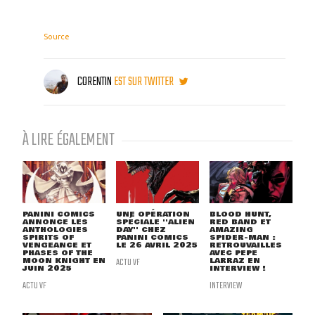
Source
CORENTIN
EST SUR TWITTER
À LIRE ÉGALEMENT
PANINI COMICS
UNE OPÉRATION
BLOOD HUNT,
ANNONCE LES
SPÉCIALE ''ALIEN
RED BAND ET
ANTHOLOGIES
DAY'' CHEZ
AMAZING
SPIRITS OF
PANINI COMICS
SPIDER-MAN :
VENGEANCE ET
LE 26 AVRIL 2025
RETROUVAILLES
PHASES OF THE
AVEC PEPE
MOON KNIGHT EN
ACTU VF
LARRAZ EN
JUIN 2025
INTERVIEW !
ACTU VF
INTERVIEW