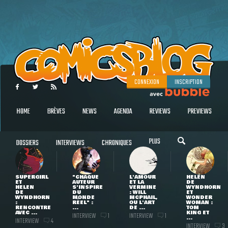
CONNEXION
INSCRIPTION
HOME
BRÈVES
NEWS
AGENDA
REVIEWS
PREVIEWS
PLUS
DOSSIERS
INTERVIEWS
CHRONIQUES
SUPERGIRL
"CHAQUE
L'AMOUR
HELEN
ET
AUTEUR
ET LA
DE
HELEN
S'INSPIRE
VERMINE
WYNDHORN
DE
DU
: WILL
ET
WYNDHORN
MONDE
MCPHAIL,
WONDER
:
RÉEL" :
OU L'ART
WOMAN :
RENCONTRE
...
DE ...
TOM
AVEC ...
KING ET
INTERVIEW
INTERVIEW
1
1
...
INTERVIEW
4
INTERVIEW
3