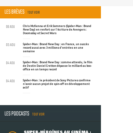
LES BRÈVES
TOUT VOIR
06 AOU
Chris McKenna et Erik Sommers (Spider-Man : Brand
New Day) en renfort sur l'écriture de Avengers :
Doomsday et Secret Wars
05 AOU
Spider-Man : Brand New Day : en France, un succès
record aussi avec 3 millions d'entrées en une
semaine
04 AOU
Spider-Man : Brand New Day : comme attendu, le film
de Destin Daniel Cretton dépasse le milliard au box-
office en un temps record
04 AOU
Spider-Man : le président de Sony Pictures confirme
n'avoir aucun projet de spin-off en développement
actif
LES PODCASTS
TOUT VOIR
SUPER-HÉROÏNES AU CINÉMA :