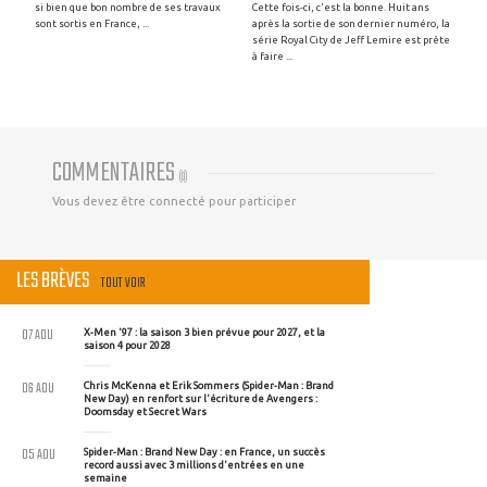
si bien que bon nombre de ses travaux
Cette fois-ci, c'est la bonne. Huit ans
sont sortis en France, ...
après la sortie de son dernier numéro, la
série Royal City de Jeff Lemire est prête
à faire ...
COMMENTAIRES
(
0
)
Vous devez être connecté pour participer
LES BRÈVES
TOUT VOIR
07 AOU
X-Men '97 : la saison 3 bien prévue pour 2027, et la
saison 4 pour 2028
06 AOU
Chris McKenna et Erik Sommers (Spider-Man : Brand
New Day) en renfort sur l'écriture de Avengers :
Doomsday et Secret Wars
05 AOU
Spider-Man : Brand New Day : en France, un succès
record aussi avec 3 millions d'entrées en une
semaine