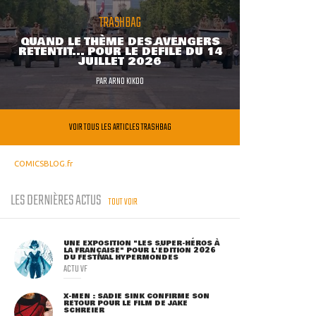
TRASHBAG
QUAND LE THÈME DES AVENGERS
RETENTIT... POUR LE DÉFILÉ DU 14
JUILLET 2026
PAR
ARNO KIKOO
VOIR TOUS LES ARTICLES TRASHBAG
COMICSBLOG.fr
LES DERNIÈRES ACTUS
TOUT VOIR
UNE EXPOSITION "LES SUPER-HÉROS À
LA FRANÇAISE" POUR L'ÉDITION 2026
DU FESTIVAL HYPERMONDES
ACTU VF
X-MEN : SADIE SINK CONFIRME SON
RETOUR POUR LE FILM DE JAKE
SCHREIER