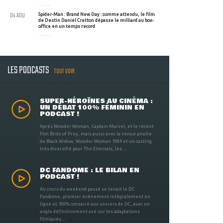
04 AOU
Spider-Man : Brand New Day : comme attendu, le film
de Destin Daniel Cretton dépasse le milliard au box-
office en un temps record
LES PODCASTS
TOUT VOIR
SUPER-HÉROÏNES AU CINÉMA :
UN DÉBAT 100% FÉMININ EN
PODCAST !
Après Wonder Woman, Captain Marvel, et le récent
film Birds of Prey, mais aussi avec la venue proche
de Black Widow, Wonder Woman 1984 et un casting
très diversifié pour The Eternals, les ...
DC FANDOME : LE BILAN EN
PODCAST !
Au cours du weekend passé se tenait le DC
Fandome, premier évènement intégralement en
ligne et 100% consacré aux univers de DC, avec un
angle définitivement axé sur les adaptations
filmiques ...