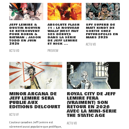
JEFF LEMIRE &
ABSOLUTE FLASH
SPY SUPERB DE
DUSTIN NGUYEN
#1 : LE NOUVEAU
MATT KINDT DE
SE RETROUVENT
WALLY WEST FAIT
SORTIE CHEZ
POUR ROBIN &
SES DÉBUTS
FUTUROPOLIS EN
BATMAN : JASON
DANS LA SÉRIE
MARS 2025
TODD EN JUIN
DE JEFF LEMIRE
2025
ET NICK ...
ACTU VO
ACTU VO
PREVIEW
MINOR ARCANA DE
ROYAL CITY DE JEFF
JEFF LEMIRE SERA
LEMIRE FERA
PUBLIÉ AUX
(VRAIMENT) SON
ÉDITIONS DELCOURT
RETOUR EN 2026
AVEC LA MINI-SÉRIE
ACTU VF
THE STATIC AGE
ACTU VO
L'auteur canadien Jeff Lemire est
sûrement aussi populaire que prolifique,