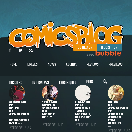
CONNEXION
INSCRIPTION
HOME
BRÈVES
NEWS
AGENDA
REVIEWS
PREVIEWS
PLUS
DOSSIERS
INTERVIEWS
CHRONIQUES
SUPERGIRL
"CHAQUE
L'AMOUR
HELEN
ET
AUTEUR
ET LA
DE
HELEN
S'INSPIRE
VERMINE
WYNDHORN
DE
DU
: WILL
ET
WYNDHORN
MONDE
MCPHAIL,
WONDER
:
RÉEL" :
OU L'ART
WOMAN :
RENCONTRE
...
DE ...
TOM
AVEC ...
KING ET
INTERVIEW
INTERVIEW
1
1
...
INTERVIEW
4
INTERVIEW
3