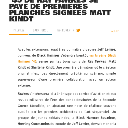
'45 DE RAY FAWKES SE
PAYE DE PREMIÈRES
PLANCHES SIGNÉES MATT
KINDT
PREVIEW
DARK HORSE
PAR
CORENTIN
Tweet
Avec les extensions régulières du maître d'oeuvre
Jeff Lemire
,
l'univers de
Black Hammer
s'étendra bientôt
via la série
Black
Hammer '45
, servie par les bons soins de
Ray Fawkes
,
Matt
Kindt
et
Sharlene Kindt
. Une première dérivation où le créateur
original n'est pas directement crédité au scénario, simple
superviseur d'une première collaboration avec un auteur
externe.
Fawkes
s'intéressera ici à l'héritage des comics d'aviation et aux
revues militaires de l'ère des bande-dessinées de la Seconde
Guerre Mondiale, en ajoutant une note de réalisme souvent
oubliée par les premiers architectes de l'art séquentiel. Un
groupe de jeunes soldats noirs, le
Black Hammer Squadron
,
Howling Commandos
du monde de
Jeff Lemire
, devrait mener la